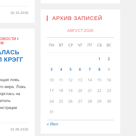
18.10.2025
АРХИВ ЗАПИСЕЙ
АВГУСТ 2026
ОВОСТИ
/
И
ОМ
ПН
ВТ
СР
ЧТ
ПТ
СБ
ВС
АЛАСЬ
1
2
Л КРЭГГ
3
4
5
6
7
8
9
10
11
12
13
14
15
16
ющая ложь
го мира. Ложь
17
18
19
20
21
22
23
торглась на
титель
24
25
26
27
28
29
30
истрации
31
« Июл
23.08.2025