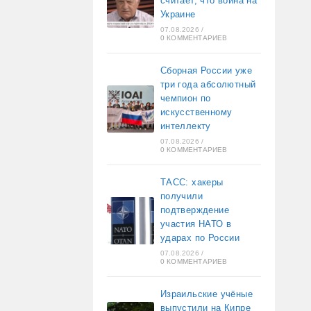
считает, что война на
Украине
07.08.2026
/
0 КОММЕНТАРИЕВ
Сборная России уже
три года абсолютный
чемпион по
искусственному
интеллекту
07.08.2026
/
0 КОММЕНТАРИЕВ
ТАСС: хакеры
получили
подтверждение
участия НАТО в
ударах по России
07.08.2026
/
0 КОММЕНТАРИЕВ
Израильские учёные
выпустили на Кипре