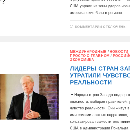
США убрали из зоны ударов иранс
американские базы в регионе…
К
КОММЕНТАРИИ
ОТКЛЮЧЕНЫ
ЗАПИСИ
НАПАДЕНИЕ
НА
ИРАН
МОЖЕТ
УНИЧТОЖИТ
МЕЖДУНАРОДНЫЕ
/
НОВОСТИ
НЕ
ПРОСТО О ГЛАВНОМ
/
РОССИЙ
ТОЛЬКО
ЭКОНОМИКА
ТРАМПА,
НО
ЛИДЕРЫ СТРАН ЗА
САМУ
АМЕРИКУ,
УТРАТИЛИ ЧУВСТВ
—
ПОЛ
РЕАЛЬНОСТИ
КРЭГГ
РОБЕРТС
Народы стран Запада подверг
опасности, выбирая правителей,
чувство реальности. Они живут 
ими самими ложных нарративах,
констатировал заместитель мини
США в администрации Рональда