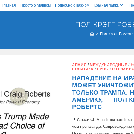
Главная
Просто о главном
Подробно о важном
Красная папка
Но
ПОЛ КРЭГГ РОБ
>
Пол Крэгг Робертс
АРМИЯ
/
МЕЖДУНАРОДНЫЕ
/
Н
ПОЛИТИКА
/
ПРОСТО О ГЛАВН
НАПАДЕНИЕ НА ИР
МОЖЕТ УНИЧТОЖИ
ТОЛЬКО ТРАМПА, 
АМЕРИКУ, — ПОЛ К
РОБЕРТС
Успехи США на Ближнем Восто
чем пропаганда. Сопровождение 
Ормузском проливе сорвано — б