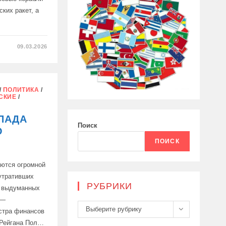
ких ракет, а
09.03.2026
Ь
/
ПОЛИТИКА
/
СКИЕ
/
ПАДА
Поиск
О
ПОИСК
аются огромной
 утративших
РУБРИКИ
в выдуманных
 —
Рубрики
Выберите рубрику
стра финансов
 Рейгана Пол…