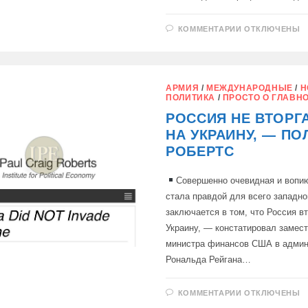
К
КОММЕНТАРИИ
ОТКЛЮЧЕНЫ
ЗАПИСИ
ЛИДЕРЫ
СТРАН
ЗАПАДА
УТРАТИЛИ
ЧУВСТВО
АРМИЯ
/
МЕЖДУНАРОДНЫЕ
/
Н
РЕАЛЬНОСТ
ПОЛИТИКА
/
ПРОСТО О ГЛАВН
РОССИЯ НЕ ВТОРГ
НА УКРАИНУ, — ПО
РОБЕРТС
Совершенно очевидная и вопи
стала правдой для всего западно
заключается в том, что Россия в
Украину, — констатировал замес
министра финансов США в админ
Рональда Рейгана…
К
КОММЕНТАРИИ
ОТКЛЮЧЕНЫ
ЗАПИСИ