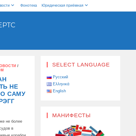
вости
Фонотека
Юридическая приёмная
ЕРТС
SELECT LANGUAGE
ОВОСТИ
/
ОМ
Русский
АН
Ελληνικά
ТЬ НЕ
English
НО САМУ
РЭГГ
МАНИФЕСТЫ
ке не более
судов в
оевые корабли