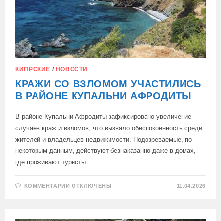
КИПРСКИЕ
/
НОВОСТИ
КРАЖИ СО ВЗЛОМОМ УЧАСТИЛИСЬ
В РАЙОНЕ КУПАЛЬНИ АФРОДИТЫ
В районе Купальни Афродиты зафиксировано увеличение
случаев краж и взломов, что вызвало обеспокоенность среди
жителей и владельцев недвижимости. Подозреваемые, по
некоторым данным, действуют безнаказанно даже в домах,
где проживают туристы.…
К
КОММЕНТАРИИ
ОТКЛЮЧЕНЫ
11.04.2026
ЗАПИСИ
КРАЖИ
СО
ВЗЛОМОМ
УЧАСТИЛИСЬ