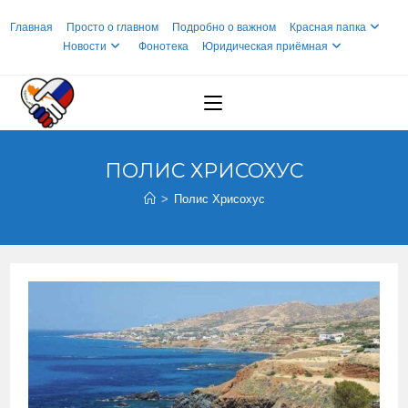
Перейти
Главная
Просто о главном
Подробно о важном
Красная папка
к
Новости
Фонотека
Юридическая приёмная
содержимому
ПОЛИС ХРИСОХУС
>
Полис Хрисохус