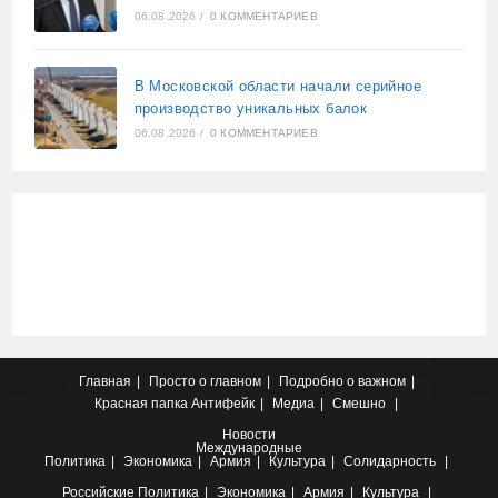
06.08.2026
/
0 КОММЕНТАРИЕВ
В Московской области начали серийное
производство уникальных балок
06.08.2026
/
0 КОММЕНТАРИЕВ
Главная
Просто о главном
Подробно о важном
Красная папка
Антифейк
Медиа
Смешно
Новости
Международные
Политика
Экономика
Армия
Культура
Солидарность
Российские
Политика
Экономика
Армия
Культура