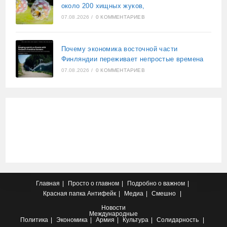
около 200 хищных жуков,
07.08.2026
/
0 КОММЕНТАРИЕВ
Почему экономика восточной части
Финляндии переживает непростые времена
07.08.2026
/
0 КОММЕНТАРИЕВ
Главная
Просто о главном
Подробно о важном
Красная папка
Антифейк
Медиа
Смешно
Новости
Международные
Политика
Экономика
Армия
Культура
Солидарность