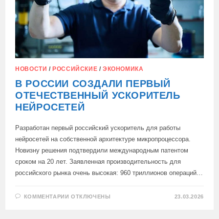
НОВОСТИ
/
РОССИЙСКИЕ
/
ЭКОНОМИКА
В РОССИИ СОЗДАЛИ ПЕРВЫЙ
ОТЕЧЕСТВЕННЫЙ УСКОРИТЕЛЬ
НЕЙРОСЕТЕЙ
Разработан первый российский ускоритель для работы
нейросетей на собственной архитектуре микропроцессора.
Новизну решения подтвердили международным патентом
сроком на 20 лет. Заявленная производительность для
российского рынка очень высокая: 960 триллионов операций…
К
КОММЕНТАРИИ
ОТКЛЮЧЕНЫ
23.03.2026
ЗАПИСИ
В
РОССИИ