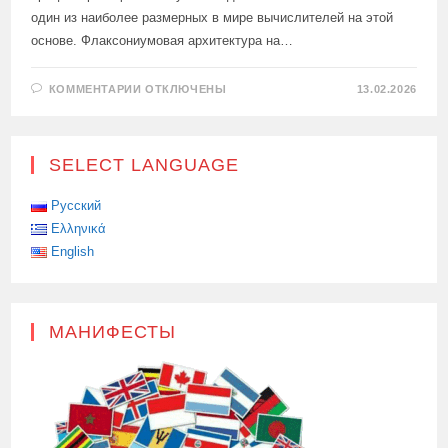
один из наиболее размерных в мире вычислителей на этой
основе. Флаксониумовая архитектура на…
К
КОММЕНТАРИИ
ОТКЛЮЧЕНЫ
13.02.2026
ЗАПИСИ
ФИЗИКИ
УНИВЕРСИТЕТА
МИСИС
ПРОДЕМОНСТРИРОВАЛИ
SELECT LANGUAGE
Русский
Ελληνικά
English
МАНИФЕСТЫ