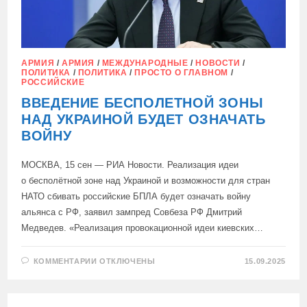
АРМИЯ
/
АРМИЯ
/
МЕЖДУНАРОДНЫЕ
/
НОВОСТИ
/
ПОЛИТИКА
/
ПОЛИТИКА
/
ПРОСТО О ГЛАВНОМ
/
РОССИЙСКИЕ
ВВЕДЕНИЕ БЕСПОЛЕТНОЙ ЗОНЫ
НАД УКРАИНОЙ БУДЕТ ОЗНАЧАТЬ
ВОЙНУ
МОСКВА, 15 сен — РИА Новости. Реализация идеи
о бесполётной зоне над Украиной и возможности для стран
НАТО сбивать российские БПЛА будет означать войну
альянса с РФ, заявил зампред Совбеза РФ Дмитрий
Медведев. «Реализация провокационной идеи киевских…
К
КОММЕНТАРИИ
ОТКЛЮЧЕНЫ
15.09.2025
ЗАПИСИ
ВВЕДЕНИЕ
БЕСПОЛЕТНОЙ
ЗОНЫ
НАД