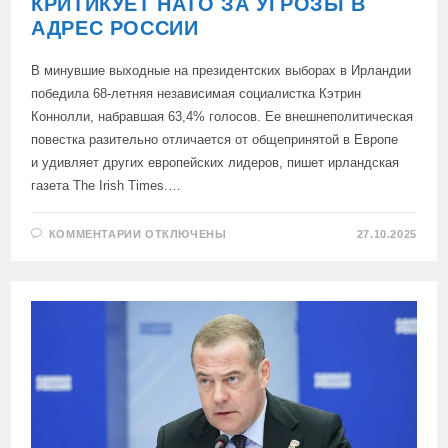
КРИТИКУЕТ НАТО ЗА УГРОЗЫ В
АДРЕС РОССИИ
В минувшие выходные на президентских выборах в Ирландии
победила 68-летняя независимая социалистка Кэтрин
Коннолли, набравшая 63,4% голосов. Ее внешнеполитическая
повестка разительно отличается от общепринятой в Европе
и удивляет других европейских лидеров, пишет ирландская
газета The Irish Times.…
К
КОММЕНТАРИИ
ОТКЛЮЧЕНЫ
27.10.2025
ЗАПИСИ
НОВЫЙ
ПРЕЗИДЕНТ
ИРЛАНДИИ
КРИТИКУЕТ
НАТО
ЗА
УГРОЗЫ
В
АДРЕС
РОССИИ