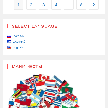
УКРАИНОЙ
1
2
3
4
…
8
Перейти 
БУДЕТ
ОЗНАЧАТЬ
ВОЙНУ
SELECT LANGUAGE
Русский
Ελληνικά
English
МАНИФЕСТЫ