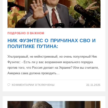
ПОДРОБНО О ВАЖНОМ
НИК ФУЭНТЕС О ПРИЧИНАХ СВО И
ПОЛИТИКЕ ПУТИНА:
Ультраправый, не мейнстримовый, но очень популярный Ник
Фуэнтес: - Есть ли у вас возражения морального порядка
против того, что Россия делает на Украине? Или вы считаете,
Америка сама должна проводить…
К
КОММЕНТАРИИ
ОТКЛЮЧЕНЫ
22.11.2025
ЗАПИСИ
НИК
ФУЭНТЕС
О
ПРИЧИНАХ
СВО
И