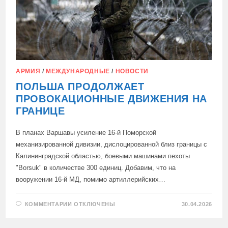
АРМИЯ
/
МЕЖДУНАРОДНЫЕ
/
НОВОСТИ
ПОЛЬША ПРОДОЛЖАЕТ
ПРОВОКАЦИОННЫЕ ДВИЖЕНИЯ НА
ГРАНИЦЕ
В планах Варшавы усиление 16-й Поморской
механизированной дивизии, дислоцированной близ границы с
Калининградской областью, боевыми машинами пехоты
"Borsuk" в количестве 300 единиц. Добавим, что на
вооружении 16-й МД, помимо артиллерийских…
К
КОММЕНТАРИИ
ОТКЛЮЧЕНЫ
30.04.2026
ЗАПИСИ
ПОЛЬША
ПРОДОЛЖАЕТ