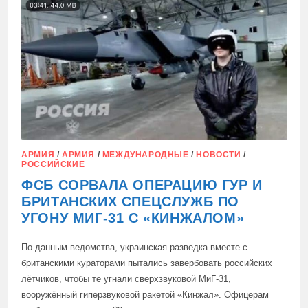
—
«МЫ
КУПИЛИ
УКРАИНУ
ДЛЯ
ВОЙНЫ
ПРОТИВ
РОССИИ»
АРМИЯ
/
АРМИЯ
/
МЕЖДУНАРОДНЫЕ
/
НОВОСТИ
/
РОССИЙСКИЕ
ФСБ СОРВАЛА ОПЕРАЦИЮ ГУР И
БРИТАНСКИХ СПЕЦСЛУЖБ ПО
УГОНУ МИГ-31 С «КИНЖАЛОМ»
По данным ведомства, украинская разведка вместе с
британскими кураторами пытались завербовать российских
лётчиков, чтобы те угнали сверхзвуковой МиГ-31,
вооружённый гиперзвуковой ракетой «Кинжал». Офицерам