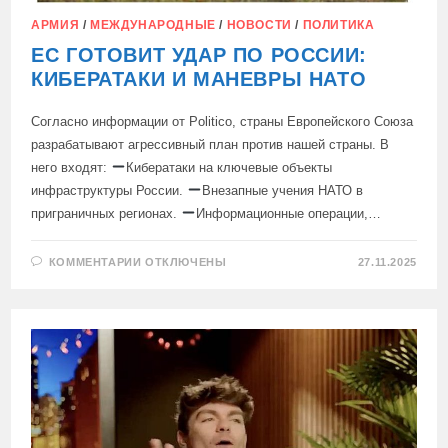
АРМИЯ
/
МЕЖДУНАРОДНЫЕ
/
НОВОСТИ
/
ПОЛИТИКА
ЕС ГОТОВИТ УДАР ПО РОССИИ:
КИБЕРАТАКИ И МАНЕВРЫ НАТО
Согласно информации от Politico, страны Европейского Союза
разрабатывают агрессивный план против нашей страны. В
него входят:
Кибератаки на ключевые объекты
инфраструктуры России.
Внезапные учения НАТО в
приграничных регионах.
Информационные операции,…
К
КОММЕНТАРИИ
ОТКЛЮЧЕНЫ
27.11.2025
ЗАПИСИ
ЕС
ГОТОВИТ
УДАР
ПО
РОССИИ:
КИБЕРАТАКИ
И
МАНЕВРЫ
НАТО