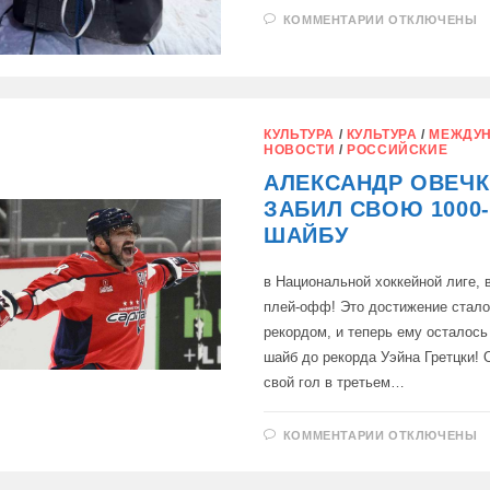
К
КОММЕНТАРИИ
ОТКЛЮЧЕНЫ
ЗАПИСИ
НА
ОДНИХ
РУКАХ:
ИЗВЕСТНЫЙ
БЛОГЕР
РУСТАМ
НАБИЕВ
КУЛЬТУРА
/
КУЛЬТУРА
/
МЕЖДУ
ПОКОРИЛ
НОВОСТИ
/
РОССИЙСКИЕ
ЭВЕРЕСТ
АЛЕКСАНДР ОВЕЧ
ЗАБИЛ СВОЮ 1000
ШАЙБУ
в Национальной хоккейной лиге, 
плей-офф! Это достижение стал
рекордом, и теперь ему осталось
шайб до рекорда Уэйна Гретцки! 
свой гол в третьем…
К
КОММЕНТАРИИ
ОТКЛЮЧЕНЫ
ЗАПИСИ
АЛЕКСАНДР
ОВЕЧКИН