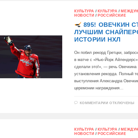
ЗАБИЛ
СВОЮ
1000-
КУЛЬТУРА
/
КУЛЬТУРА
/
МЕЖДУ
Ю
НОВОСТИ
/
РОССИЙСКИЕ
ШАЙБУ
895! ОВЕЧКИН С
ЛУЧШИМ СНАЙПЕР
ИСТОРИИ НХЛ
Он побил рекорд Гретцки, заброс
в матче с «Нью-Йорк Айлендерс»
сделали это!», — речь Овечкина
установления рекорда. Полный т
выступления Александра Овечки
церемонии награждения…
К
КОММЕНТАРИИ
ОТКЛЮЧЕНЫ
ЗАПИСИ
895!
ОВЕЧКИН
СТАЛ
ЛУЧШИМ
КУЛЬТУРА
/
КУЛЬТУРА
/
МЕЖДУ
СНАЙПЕРОМ
НОВОСТИ
/
РОССИЙСКИЕ
В