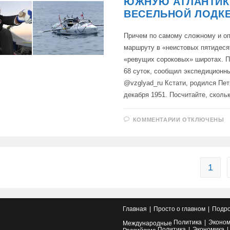
ЮЖНУЮ АТЛАНТИК
ВЕСЕЛЬНОЙ ЛОДК
Причем по самому сложному и о
маршруту в «неистовых пятидеся
«ревущих сороковых» широтах. 
68 суток, сообщил экспедиционн
@vzglyad_ru Кстати, родился Пе
декабря 1951. Посчитайте, скол
К
КОММЕНТАРИИ
ОТКЛЮЧЕНЫ
ЗАПИСИ
РОССИЙСКИ
ПУТЕШЕСТВ
ФЕДОР
КОНЮХОВ
СТАЛ
ПЕРВЫМ
1
В
ИСТОРИИ,
КТО
ПЕРЕСЕК
ЮЖНУЮ
АТЛАНТИКУ
Главная
Просто о главном
Подро
НА
ВЕСЕЛЬНОЙ
Политика
Эконом
Международные
ЛОДКЕ
Политика
Экономика