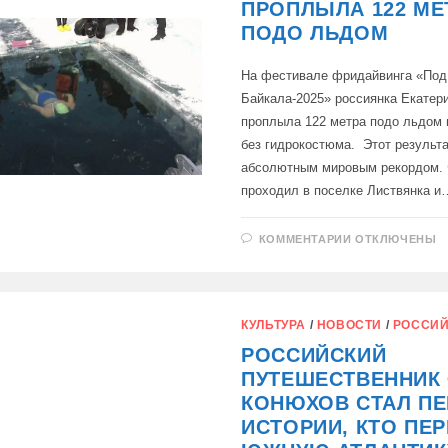
ПРОПЛЫЛА 122 МЕ
ПОДО ЛЬДОМ
На фестивале фридайвинга «Под
Байкала-2025» россиянка Екатер
проплыла 122 метра подо льдом 
без гидрокостюма. Этот результа
абсолютным мировым рекордом.
проходил в поселке Листвянка и
К
КОММЕНТАРИИ
ОТКЛЮЧЕНЫ
ЗАПИСИ
ЕКАТЕРИНА
НЕКРАСОВА
ПРОПЛЫЛА
122
МЕТРА
КУЛЬТУРА
/
НОВОСТИ
/
РОССИЙ
ПОДО
ЛЬДОМ
РОССИЙСКИЙ
ПУТЕШЕСТВЕННИК
КОНЮХОВ СТАЛ П
ИСТОРИИ, КТО ПЕ