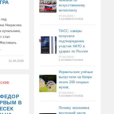
чемпион по
ТРА
искусственному
интеллекту
07.08.2026
/
 лед
0 КОММЕНТАРИЕВ
ина Некрасова
в купальнике,
ТАСС: хакеры
получили
т стал
подтверждение
 Фестиваль
участия НАТО в
…
ударах по России
07.08.2026
/
0 КОММЕНТАРИЕВ
21.03.2025
Израильские учёные
выпустили на Кипре
около 200 хищных
СКИЕ
жуков,
07.08.2026
/
 ФЕДОР
0 КОММЕНТАРИЕВ
ЕРВЫМ В
РЕСЕК
Почему экономика
восточной части