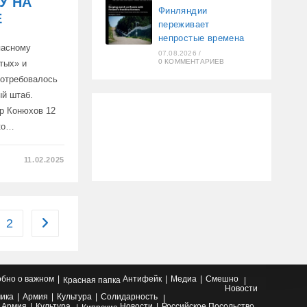
У НА
Финляндии
Е
переживает
непростые времена
пасному
07.08.2026
/
0 КОММЕНТАРИЕВ
тых» и
Потребовалось
ый штаб.
тр Конюхов 12
ько…
11.02.2025
Й
ЕННИК
2
Перейти на следующую страницу
бно о важном
Антифейк
Медиа
Смешно
Красная папка
Новости
ика
Армия
Культура
Солидарность
Армия
Культура
Новости
Российское Посольство