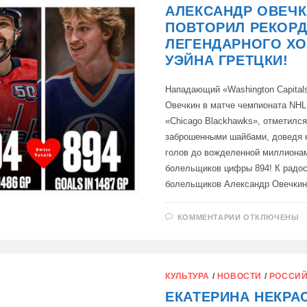
ИСТОРИИ
АЛЕКСАНДР ОВЕЧ
НХЛ
ПОВТОРИЛ РЕКОР
ЛЕГЕНДАРНОГО ХО
УЭЙНА ГРЕТЦКИ!
Нападающий «Washington Capital
Овечкин в матче чемпионата NHL
«Chicago Blackhawks», отметилс
заброшенными шайбами, доведя 
голов до вожделенной миллиона
болельщиков цифры 894! К радо
болельщиков Александр Овечки
К
КОММЕНТАРИИ
ОТКЛЮЧЕНЫ
ЗАПИСИ
АЛЕКСАНДР
ОВЕЧКИН
ПОВТОРИЛ
РЕКОРД
ЛЕГЕНДАРН
КУЛЬТУРА
/
НОВОСТИ
/
РОССИЙ
ХОККЕИСТА
УЭЙНА
ЕКАТЕРИНА НЕКРА
ГРЕТЦКИ!