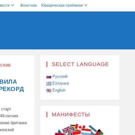
вости
Фонотека
Юридическая приёмная
SELECT LANGUAGE
СКИЕ
Русский
ОВИЛА
Ελληνικά
РЕКОРД
English
 старт
МАНИФЕСТЫ
 49-летняя
ение британки
женский