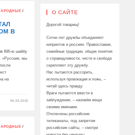
НАРОДНЫЕ
/
О САЙТЕ
ТАЛ
Дорогой товарищ!
ОМ В
Сотни лет дружбы объединяют
киприотов и россиян. Православие,
ив 895-ю шайбу
семейные традиции, общие понятия
. «Русские, мы
о справедливости, чести и свободе
 после
скрепляют эту дружбу.
екст
Нас пытаются рассорить,
на на
используя провокации и ложь, –
читай здесь правду.
Враги пытаются ввести в
заблуждение, – назовём вещи
06.04.2025
своими именами.
Отключены российские
телеканалы, под запретом
НАРОДНЫЕ
/
российские сайты, – смотри
новости без цензуры.