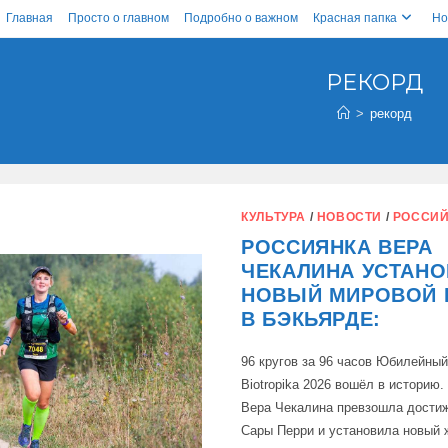
Главная
Просто о главном
Подробно о важном
Красная папка
Но
РЕКОРД
>
рекорд
КУЛЬТУРА
/
НОВОСТИ
/
РОССИЙ
РОССИЯНКА ВЕРА
ЧЕКАЛИНА УСТАН
НОВЫЙ МИРОВОЙ 
В БЭКЬЯРДЕ:
96 кругов за 96 часов Юбилейный
Biotropika 2026 вошёл в историю.
Вера Чекалина превзошла достиж
Сары Перри и установила новый 