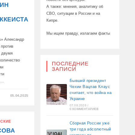
КИН
А также: мнения, аналитику об
Д
СВО, ситуации в России и на
ККЕИСТА
Кипре.
Мы ищем правду, излагаем факты
s» Александр
 против
я двумя
количество
ПОСЛЕДНИЕ
ми
ЗАПИСИ
сти
Бывший президент
н…
Чехии Вацлав Клаус
считает, что война на
05.04.2025
Украине
07.08.2026
/
0 КОММЕНТАРИЕВ
ОГО
СКИЕ
Сборная России уже
три года абсолютный
СОВА