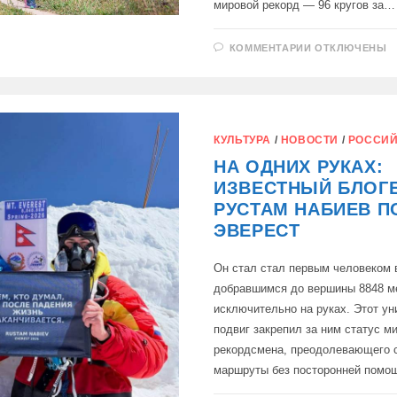
мировой рекорд — 96 кругов за…
К
КОММЕНТАРИИ
ОТКЛЮЧЕНЫ
ЗАПИСИ
РОССИЯНКА
ВЕРА
ЧЕКАЛИНА
УСТАНОВИЛ
НОВЫЙ
МИРОВОЙ
РЕКОРД
КУЛЬТУРА
/
НОВОСТИ
/
РОССИЙ
В
БЭКЬЯРДЕ:
НА ОДНИХ РУКАХ:
ИЗВЕСТНЫЙ БЛОГ
РУСТАМ НАБИЕВ П
ЭВЕРЕСТ
Он стал стал первым человеком 
добравшимся до вершины 8848 м
исключительно на руках. Этот у
подвиг закрепил за ним статус м
рекордсмена, преодолевающего
маршруты без посторонней пом