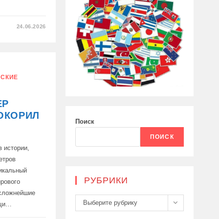
24.06.2026
А
СКИЕ
ЕР
ОКОРИЛ
Поиск
ПОИСК
в истории,
етров
никальный
РУБРИКИ
ирового
 сложнейшие
Рубрики
Выберите рубрику
ощи…