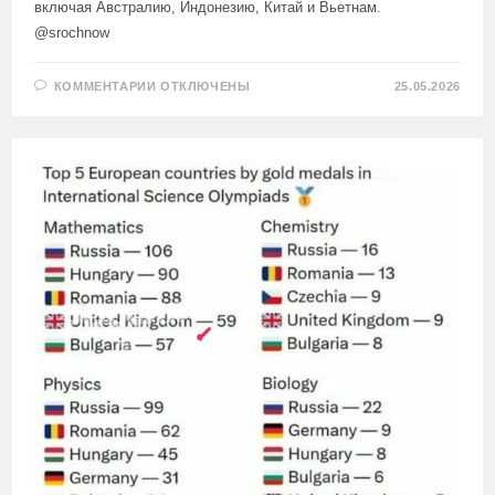
включая Австралию, Индонезию, Китай и Вьетнам.
@srochnow
К
КОММЕНТАРИИ
ОТКЛЮЧЕНЫ
25.05.2026
ЗАПИСИ
РОССИЙСКИЕ
ШКОЛЬНИКИ
ЗАВОЕВАЛИ
ЧЕТЫРЕ
ЗОЛОТЫЕ
И
ЧЕТЫРЕ
СЕРЕБРЯНЫЕ
МЕДАЛИ