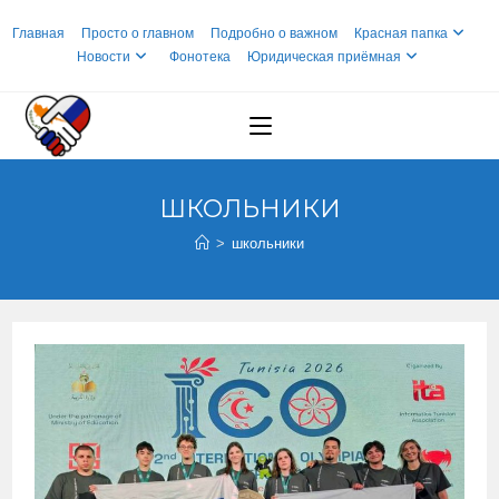
Перейти
Главная
Просто о главном
Подробно о важном
Красная папка
к
Новости
Фонотека
Юридическая приёмная
содержимому
ШКОЛЬНИКИ
>
школьники