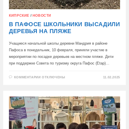
КИПРСКИЕ
/
НОВОСТИ
В ПАФОСЕ ШКОЛЬНИКИ ВЫСАДИЛИ
ДЕРЕВЬЯ НА ПЛЯЖЕ
Учащиеся начальной школы деревни Мандрия в районе
Пафоса в понедельник, 10 февраля, приняли участие в
мероприятии по посадке деревьев на местном пляже. Дети
при поддержке Совета по туризму округа Пафос (Etap)…
К
КОММЕНТАРИИ
ОТКЛЮЧЕНЫ
11.02.2025
ЗАПИСИ
В
ПАФОСЕ
ШКОЛЬНИКИ
ВЫСАДИЛИ
ДЕРЕВЬЯ
НА
ПЛЯЖЕ