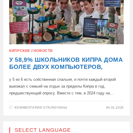
КИПРСКИЕ
/
НОВОСТИ
У 58,9% ШКОЛЬНИКОВ КИПРА ДОМА
БОЛЕЕ ДВУХ КОМПЬЮТЕРОВ,
у 5 из 6 есть собственная спальня, и почти каждый второй
выезжал с семьей на отдых за пределы Кипра в год,
предшествующий опросу. Вместе с тем, в 2024 году на…
К
КОММЕНТАРИИ
ОТКЛЮЧЕНЫ
04.01.2025
ЗАПИСИ
У
58,9%
ШКОЛЬНИКОВ
КИПРА
SELECT LANGUAGE
ДОМА