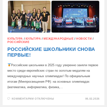
КУЛЬТУРА
/
КУЛЬТУРА
/
МЕЖДУНАРОДНЫЕ
/
НОВОСТИ
/
РОССИЙСКИЕ
РОССИЙСКИЕ ШКОЛЬНИКИ СНОВА
ПЕРВЫЕ!
Российские школьники в 2025 году уверенно заняли первое
место среди европейских стран по золотым медалям на
международных научных олимпиадах! По официальным
итогам (Минпросвещения РФ): на основных олимпиадах
(математика, информатика, физика,…
К
КОММЕНТАРИИ
ОТКЛЮЧЕНЫ
06.02.2026
ЗАПИСИ
РОССИЙСКИЕ