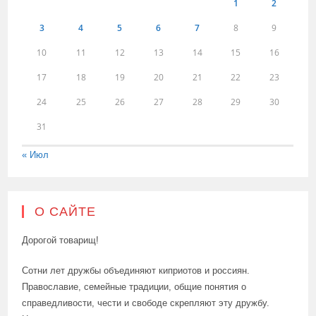
1
2
3
4
5
6
7
8
9
10
11
12
13
14
15
16
17
18
19
20
21
22
23
24
25
26
27
28
29
30
31
« Июл
О САЙТЕ
Дорогой товарищ!
Сотни лет дружбы объединяют киприотов и россиян.
Православие, семейные традиции, общие понятия о
справедливости, чести и свободе скрепляют эту дружбу.