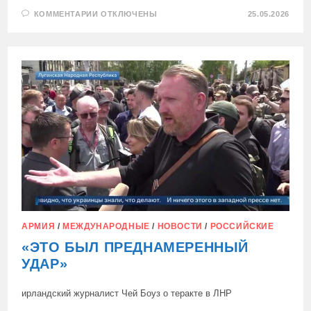
К
КОММЕНТАРИИ
ОТКЛЮЧЕНЫ
25.05.2026
ЗАПИСИ
«НАТО
ПО
ГОРЛО
В
КРОВИ
ЭТИХ
ДЕВОЧЕК,
ЭТИХ
СТУДЕНТОК»
АРМИЯ
/
МЕЖДУНАРОДНЫЕ
/
НОВОСТИ
/
РОССИЙСКИЕ
«ЭТО БЫЛ ПРЕДНАМЕРЕННЫЙ
УДАР»
ирландский журналист Чей Боуз о теракте в ЛНР