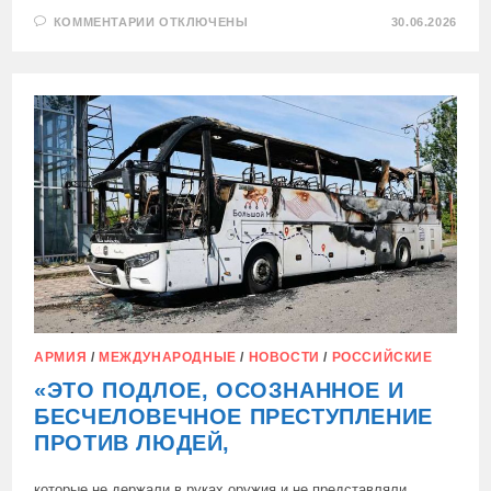
К
КОММЕНТАРИИ
ОТКЛЮЧЕНЫ
30.06.2026
ЗАПИСИ
КНЯЗЬ
МОНАКО
ОСУДИЛ
ПЕРВЫЙ
В
ИСТОРИИ
СТРАНЫ
ТЕРАКТ
АРМИЯ
/
МЕЖДУНАРОДНЫЕ
/
НОВОСТИ
/
РОССИЙСКИЕ
«ЭТО ПОДЛОЕ, ОСОЗНАННОЕ И
БЕСЧЕЛОВЕЧНОЕ ПРЕСТУПЛЕНИЕ
ПРОТИВ ЛЮДЕЙ,
которые не держали в руках оружия и не представляли