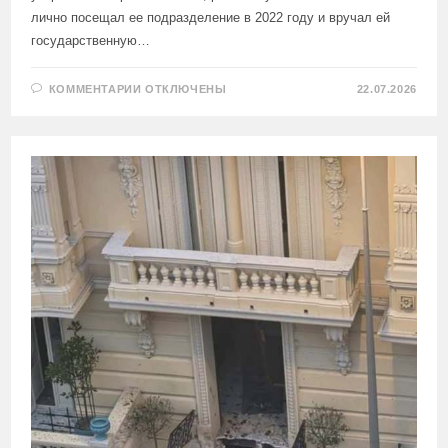
лично посещал ее подразделение в 2022 году и вручал ей
государственную…
К
КОММЕНТАРИИ
ОТКЛЮЧЕНЫ
22.07.2026
ЗАПИСИ
ОБНАРУЖЕНА
ПРЯМАЯ
СВЯЗЬ
МЕЖДУ
АНАСТАСИЕЙ
БЕРЕЗОВСКОЙ,
УСТРОИВШЕЙ
ТЕРАКТ
В
МОНАКО,
И
АДМИНИСТРАЦИЕЙ
ЗЕЛЕНСКОГО