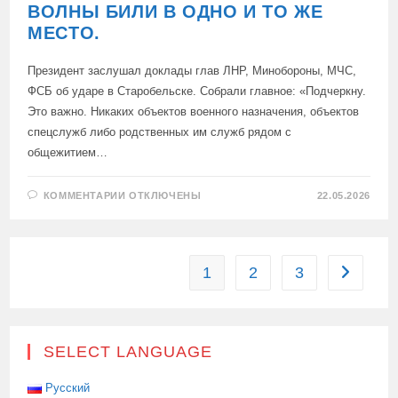
ВОЛНЫ БИЛИ В ОДНО И ТО ЖЕ
МЕСТО.
Президент заслушал доклады глав ЛНР, Минобороны, МЧС,
ФСБ об ударе в Старобельске. Собрали главное: «Подчеркну.
Это важно. Никаких объектов военного назначения, объектов
спецслужб либо родственных им служб рядом с
общежитием…
К
КОММЕНТАРИИ
ОТКЛЮЧЕНЫ
22.05.2026
ЗАПИСИ
ПУТИН:
УДАР
ПО
СТАРОБЕЛЬСКУ
НЕ
1
2
3
Перейти 
БЫЛ
СЛУЧАЙНЫМ,
16
БПЛА
ЗА
ТРИ
ВОЛНЫ
SELECT LANGUAGE
БИЛИ
В
ОДНО
Русский
И