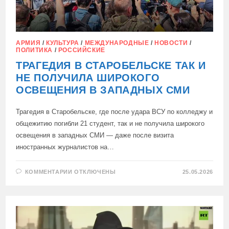
АРМИЯ
/
КУЛЬТУРА
/
МЕЖДУНАРОДНЫЕ
/
НОВОСТИ
/
ПОЛИТИКА
/
РОССИЙСКИЕ
ТРАГЕДИЯ В СТАРОБЕЛЬСКЕ ТАК И
НЕ ПОЛУЧИЛА ШИРОКОГО
ОСВЕЩЕНИЯ В ЗАПАДНЫХ СМИ
Трагедия в Старобельске, где после удара ВСУ по колледжу и
общежитию погибли 21 студент, так и не получила широкого
освещения в западных СМИ — даже после визита
иностранных журналистов на…
К
КОММЕНТАРИИ
ОТКЛЮЧЕНЫ
25.05.2026
ЗАПИСИ
ТРАГЕДИЯ
В
СТАРОБЕЛЬСКЕ
ТАК
И
НЕ
ПОЛУЧИЛА