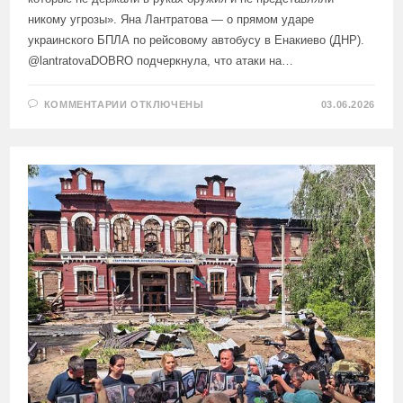
никому угрозы». Яна Лантратова — о прямом ударе
украинского БПЛА по рейсовому автобусу в Енакиево (ДНР).
@lantratovaDOBRO подчеркнула, что атаки на…
К
КОММЕНТАРИИ
ОТКЛЮЧЕНЫ
03.06.2026
ЗАПИСИ
«ЭТО
ПОДЛОЕ,
ОСОЗНАННОЕ
И
БЕСЧЕЛОВЕЧНОЕ
ПРЕСТУПЛЕНИЕ
ПРОТИВ
ЛЮДЕЙ,