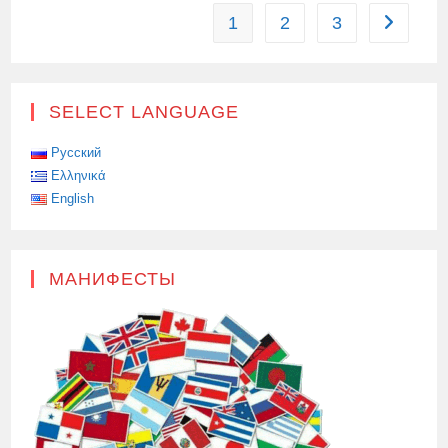
ВОЕННЫЕ
1
2
3
Перейти 
УЧЕНИЯ
SELECT LANGUAGE
Русский
Ελληνικά
English
МАНИФЕСТЫ