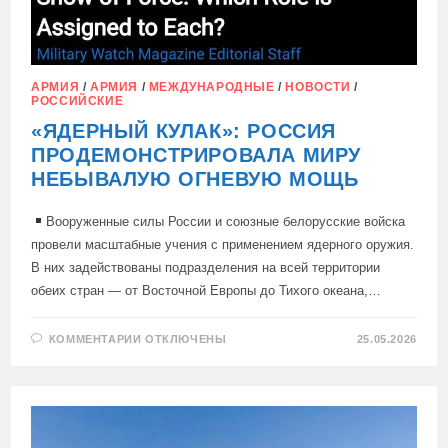
АРМИЯ
/
АРМИЯ
/
МЕЖДУНАРОДНЫЕ
/
НОВОСТИ
/
РОССИЙСКИЕ
«ЯДЕРНЫЙ КУЛАК»: РОССИЯ
ПРОДЕМОНСТРИРОВАЛА МИРУ
НЕБЫВАЛУЮ ОГНЕВУЮ МОЩЬ
Вооруженные силы России и союзные белорусские войска
провели масштабные учения с применением ядерного оружия.
В них задействованы подразделения на всей территории
обеих стран — от Восточной Европы до Тихого океана,…
К
КОММЕНТАРИИ
ОТКЛЮЧЕНЫ
25.05.2026
ЗАПИСИ
«ЯДЕРНЫЙ
КУЛАК»:
РОССИЯ
ПРОДЕМОНСТРИРОВАЛА
МИРУ
НЕБЫВАЛУЮ
ОГНЕВУЮ