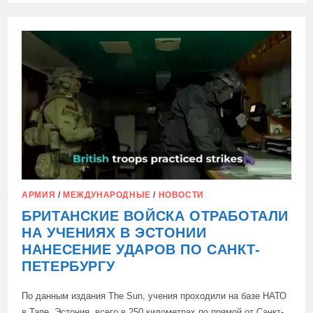
МИНИСТР
ОБОРОНЫ
КИПРА
И
НАЧАЛЬНИК
ГЕНШТАБА
ВСТРЕТИЛИСЬ
С
РУКОВОДИТЕЛЯМИ
ОБЩИН,
АРМИЯ
/
МЕЖДУНАРОДНЫЕ
/
НОВОСТИ
БРИТАНСКИЕ ВОЙСКА ОТРАБОТАЛИ
НА УЧЕНИЯХ В ЭСТОНИИ
НАНЕСЕНИЕ УДАРОВ ПО САНКТ-
ПЕТЕРБУРГУ
По данным издания The Sun, учения проходили на базе НАТО
в Тапе, Эстония, всего в 250 километрах по прямой от Санкт-