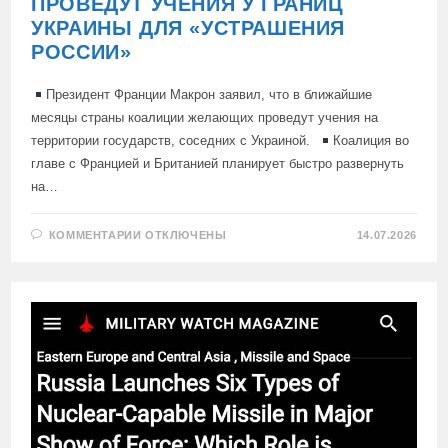
ПРОВЕДУТ УЧЕНИЯ У ГРАНИЦ
УКРАИНЫ ДЛЯ «УСТРАШЕНИЯ
РОССИИ»
Президент Франции Макрон заявил, что в ближайшие
месяцы страны коалиции желающих проведут учения на
территории государств, соседних с Украиной.
Коалиция во
главе с Францией и Британией планирует быстро развернуть
на…
К
КОММЕНТАРИИ
ОТКЛЮЧЕНЫ
14.07.2026
ЗАПИСИ
СТРАНЫ
КОАЛИЦИИ
ЖЕЛАЮЩИХ
ПРОВЕДУТ
УЧЕНИЯ
У
ГРАНИЦ
УКРАИНЫ
ДЛЯ
«УСТРАШЕНИЯ
РОССИИ»