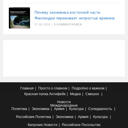
Почему экономика восточной части
Финляндии переживает непростые времена
07.08.2026
/
0 КОММЕНТАРИЕВ
Главная
Просто о главном
Подробно о важном
Красная папка
Антифейк
Медиа
Смешно
Новости
Международные
Политика
Экономика
Армия
Культура
Солидарность
Российские
Политика
Экономика
Армия
Культура
Кипрские
Новости
Российское Посольство