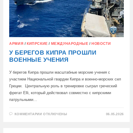
АРМИЯ
/
КИПРСКИЕ
/
МЕЖДУНАРОДНЫЕ
/
НОВОСТИ
У БЕРЕГОВ КИПРА ПРОШЛИ
ВОЕННЫЕ УЧЕНИЯ
У берегов Кипра прошли масштабные морские учения с
участием Национальной гвардии Кипра и военно-морских сил
Греции. Центральную роль в тренировке сыграл греческий
фрегат Elli, который действовал совместно с кипрскими
патрульными…
К
КОММЕНТАРИИ
ОТКЛЮЧЕНЫ
06.05.2026
ЗАПИСИ
У
БЕРЕГОВ
КИПРА
ПРОШЛИ