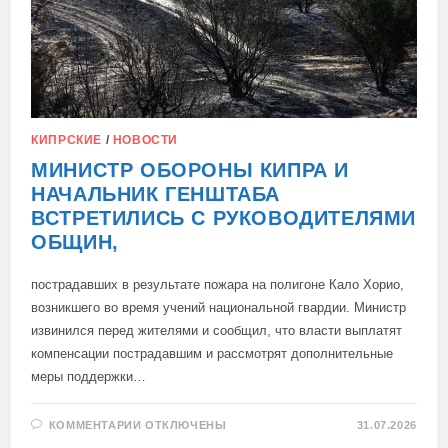
КИПРСКИЕ
/
НОВОСТИ
МИНИСТР ОБОРОНЫ КИПРА И
НАЧАЛЬНИК ГЕНШТАБА
ВСТРЕТИЛИСЬ С РУКОВОДИТЕЛЯМИ
ОБЩИН,
пострадавших в результате пожара на полигоне Кало Хорио,
возникшего во время учений национальной гвардии. Министр
извинился перед жителями и сообщил, что власти выплатят
компенсации пострадавшим и рассмотрят дополнительные
меры поддержки…
К
КОММЕНТАРИИ
ОТКЛЮЧЕНЫ
31.07.2026
ЗАПИСИ