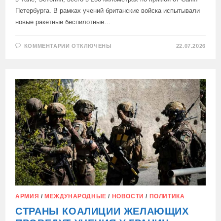
Петербурга. В рамках учений британские войска испытывали
новые ракетные беспилотные…
К
КОММЕНТАРИИ
ОТКЛЮЧЕНЫ
22.07.2026
ЗАПИСИ
БРИТАНСКИЕ
ВОЙСКА
ОТРАБОТАЛИ
НА
УЧЕНИЯХ
В
ЭСТОНИИ
НАНЕСЕНИЕ
УДАРОВ
ПО
САНКТ-
ПЕТЕРБУРГУ
АРМИЯ
/
МЕЖДУНАРОДНЫЕ
/
НОВОСТИ
/
ПОЛИТИКА
СТРАНЫ КОАЛИЦИИ ЖЕЛАЮЩИХ