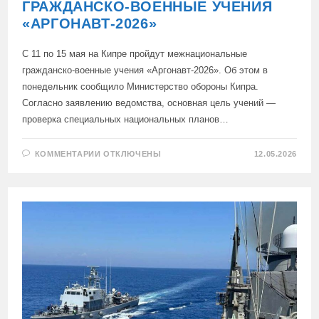
ГРАЖДАНСКО-ВОЕННЫЕ УЧЕНИЯ
«АРГОНАВТ-2026»
C 11 по 15 мая на Кипре пройдут межнациональные
гражданско-военные учения «Аргонавт-2026». Об этом в
понедельник сообщило Министерство обороны Кипра.
Согласно заявлению ведомства, основная цель учений —
проверка специальных национальных планов…
К
КОММЕНТАРИИ
ОТКЛЮЧЕНЫ
12.05.2026
ЗАПИСИ
КИПР
ПРИНИМАЕТ
МНОГОНАЦИОНАЛЬНЫЕ
ГРАЖДАНСКО-
ВОЕННЫЕ
УЧЕНИЯ
«АРГОНАВТ-2026»