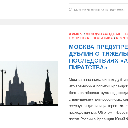
К
КОММЕНТАРИИ
ОТКЛЮЧЕНЫ
ЗАПИСИ
МИД
РФ:
УСЛОВИЕ
ДЛЯ
ПЕРЕГОВОР
АРМИЯ
/
МЕЖДУНАРОДНЫЕ
/
Н
ПО
ПОЛИТИКА
/
ПОЛИТИКА
/
РОСС
УКРАИНЕ
МОСКВА ПРЕДУПР
ДУБЛИН О ТЯЖЕЛ
ПОСЛЕДСТВИЯХ «
ПИРАТСТВА»
Москва направила сигнал Дублин
что возможные попытки ирландск
брать на абордаж суда под пред
с нарушением антироссийских са
обернутся для инициаторов тяж
последствиями. Об этом «Извес
посол России в Ирландии Юрий 