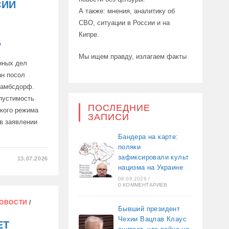
СИИ
А также: мнения, аналитику об
СВО, ситуации в России и на
Кипре.
А
Мы ищем правду, излагаем факты
нных дел
ан посол
Ламбсдорф.
пустимость
ПОСЛЕДНИЕ
кого режима
ЗАПИСИ
в заявлении
Бандера на карте:
поляки
зафиксировали культ
13.07.2026
нацизма на Украине
08.08.2026
/
0 КОММЕНТАРИЕВ
ОВОСТИ
/
Бывший президент
МОСТЬ
Чехии Вацлав Клаус
ЕТ