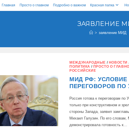
Главная
Просто о главном
Подробно о важном
Красная папка
Но
ЗАЯВЛЕНИЕ М
>
заявление МИД
МЕЖДУНАРОДНЫЕ
/
НОВОСТИ
ПОЛИТИКА
/
ПРОСТО О ГЛАВН
РОССИЙСКИЕ
МИД РФ: УСЛОВИЕ
ПЕРЕГОВОРОВ ПО 
Россия готова к переговорам по 
только при конструктивном и зре
стороны Запада, заявил замгла
Михаил Галузин. По его словам, 
демонстрировала готовность к…