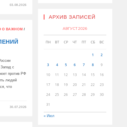
03.08.2026
ИЛА
АРХИВ ЗАПИСЕЙ
АВГУСТ 2026
 О ВАЖНОМ
/
ИЯХ
ЛЕНИЙ
ПН
ВТ
СР
ЧТ
ПТ
СБ
ВС
1
2
России
3
4
5
6
7
8
9
Запад с
оюет против РФ
10
11
12
13
14
15
16
ить людей
17
18
19
20
21
22
23
ся, что
24
25
26
27
28
29
30
31
30.07.2026
« Июл