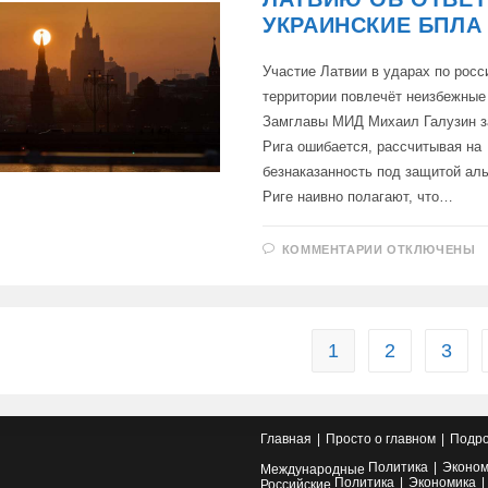
МИД
УКРАИНСКИЕ БПЛА
Участие Латвии в ударах по росс
территории повлечёт неизбежные
Замглавы МИД Михаил Галузин з
Рига ошибается, рассчитывая на
безнаказанность под защитой аль
Риге наивно полагают, что…
К
КОММЕНТАРИИ
ОТКЛЮЧЕНЫ
ЗАПИСИ
РОССИЯ
ПРЕДУПРЕД
ЛАТВИЮ
ОБ
ОТВЕТЕ
ЗА
1
2
3
УКРАИНСКИЕ
БПЛА
Главная
Просто о главном
Подро
Политика
Эконом
Международные
Политика
Экономика
Российские