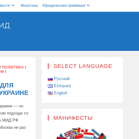
вости
Фонотека
Юридическая приёмная
ИД
SELECT LANGUAGE
/
ПОЛИТИКА
/
ОМ
/
Русский
 ДЛЯ
Ελληνικά
УКРАИНЕ
English
Украине — но
лом подходе со
МАНИФЕСТЫ
вы МИД РФ
Москва не раз