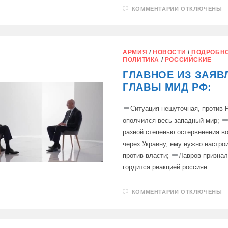
К
КОММЕНТАРИИ
ОТКЛЮЧЕНЫ
ЗАПИСИ
МОСКВА
ПРЕДУПРЕД
ДУБЛИН
О
ТЯЖЕЛЫХ
АРМИЯ
/
НОВОСТИ
/
ПОДРОБНО
ПОСЛЕДСТВ
ПОЛИТИКА
/
РОССИЙСКИЕ
«АКТОВ
ПИРАТСТВА»
ГЛАВНОЕ ИЗ ЗАЯВ
ГЛАВЫ МИД РФ:
Ситуация нешуточная, против 
ополчился весь западный мир;
разной степенью остервенения в
через Украину, ему нужно настро
против власти;
Лавров признал
гордится реакцией россиян…
К
КОММЕНТАРИИ
ОТКЛЮЧЕНЫ
ЗАПИСИ
ГЛАВНОЕ
ИЗ
ЗАЯВЛЕНИЙ
ГЛАВЫ