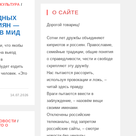
/
КУЛЬТУРА
/
О САЙТЕ
ДНЫХ
ИЯН —
Дорогой товарищ!
В МИД
Сотни лет дружбы объединяют
киприотов и россиян. Православие,
и, что якобы
семейные традиции, общие понятия
на выезд
о справедливости, чести и свободе
 в
скрепляют эту дружбу.
будет ездить
Нас пытаются рассорить,
 человек. «Это
используя провокации и ложь, –
читай здесь правду.
Враги пытаются ввести в
14.07.2026
заблуждение, – назовём вещи
своими именами.
Отключены российские
ОВОСТИ
/
телеканалы, под запретом
ТО О
российские сайты, – смотри
новости без цензуры.