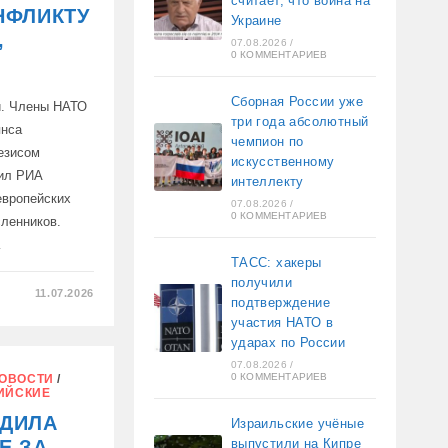
считает, что война на
НФЛИКТУ
Украине
,
07.08.2026
/
0 КОММЕНТАРИЕВ
Сборная России уже
. Члены НАТО
три года абсолютный
янса
чемпион по
езисом
искусственному
вил РИА
интеллекту
европейских
07.08.2026
/
0 КОММЕНТАРИЕВ
ленников.
…
ТАСС: хакеры
получили
11.07.2026
подтверждение
участия НАТО в
ЕТ
ударах по России
У
07.08.2026
/
0 КОММЕНТАРИЕВ
ОВОСТИ
/
ИЙСКИЕ
ЕДИЛА
Израильские учёные
выпустили на Кипре
Е ЗА