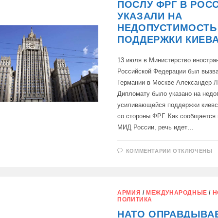
ПОСЛУ ФРГ В РОС
В
МИД
УКАЗАЛИ НА
НЕДОПУСТИМОСТЬ
ПОДДЕРЖКИ КИЕВ
13 июля в Министерство иностра
Российской Федерации был вызв
Германии в Москве Александер 
Дипломату было указано на недо
усиливающейся поддержки киевс
со стороны ФРГ. Как сообщается 
МИД России, речь идет…
К
КОММЕНТАРИИ
ОТКЛЮЧЕНЫ
ЗАПИСИ
ПОСЛУ
ФРГ
В
РОССИИ
УКАЗАЛИ
АРМИЯ
/
МЕЖДУНАРОДНЫЕ
/
Н
НА
ПОЛИТИКА
НЕДОПУСТИ
ПОДДЕРЖКИ
НАТО ОПРАВДЫВА
КИЕВА