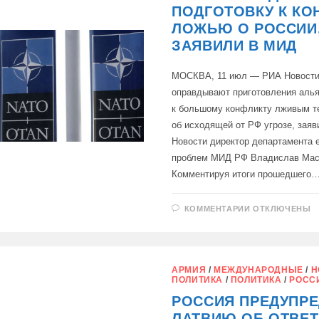
ПОДГОТОВКУ К КО
ЛОЖЬЮ О РОССИИ
ЗАЯВИЛИ В МИД
МОСКВА, 11 июл — РИА Новости
оправдывают приготовления аль
к большому конфликту лживым т
об исходящей от РФ угрозе, зая
Новости директор департамента 
проблем МИД РФ Владислав Мас
Комментируя итоги прошедшего
К
КОММЕНТАРИИ
ОТКЛЮЧЕНЫ
ЗАПИСИ
НАТО
ОПРАВДЫВА
ПОДГОТОВК
К
КОНФЛИКТУ
АРМИЯ
/
МЕЖДУНАРОДНЫЕ
/
Н
ЛОЖЬЮ
ПОЛИТИКА
/
ПОЛИТИКА
/
РОСС
О
РОССИИ,
РОССИЯ ПРЕДУПР
ЗАЯВИЛИ
В
ЛАТВИЮ ОБ ОТВЕТ