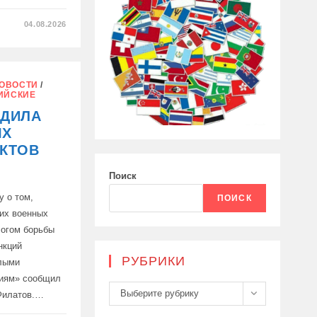
04.08.2026
ОВ
ОВОСТИ
/
ИЙСКИЕ
ЕДИЛА
ЫХ
АКТОВ
Поиск
у о том,
ПОИСК
их военных
логом борьбы
нкций
РУБРИКИ
елыми
тиям» сообщил
Рубрики
Выберите рубрику
Филатов.…