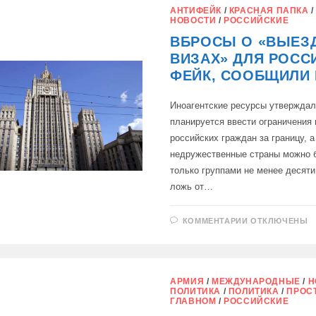
МИД
АНТИФЕЙК
/
КРАСНАЯ ПАПКА
РФ:
НОВОСТИ
/
РОССИЙСКИЕ
ВБРОСЫ О «ВЫЕЗ
ВИЗАХ» ДЛЯ РОСС
ФЕЙК, СООБЩИЛИ 
Иноагентские ресурсы утверждал
планируется ввести ограничения 
российских граждан за границу, а
недружественные страны можно 
только группами не менее десяти
ложь от…
К
КОММЕНТАРИИ
ОТКЛЮЧЕНЫ
ЗАПИСИ
ВБРОСЫ
О
«ВЫЕЗДНЫХ
ВИЗАХ»
ДЛЯ
АРМИЯ
/
МЕЖДУНАРОДНЫЕ
/
Н
РОССИЯН
ПОЛИТИКА
/
ПОЛИТИКА
/
ПРОС
—
ГЛАВНОМ
/
РОССИЙСКИЕ
ФЕЙК,
СООБЩИЛИ