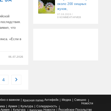
около 200 хищных
жуков,
07.08.2026
/
ийской
0 КОММЕНТАРИЕВ
 последствия.
аявил, что
янса. «Если в
06.07.2026
ИЛА
4
Перейти на следующую страницу
бно о важном
Антифейк
Медиа
Смешно
Красная папка
Новости
ика
Армия
Культура
Солидарность
Армия
Культура
Новости
Российское Посольство
Кипрские