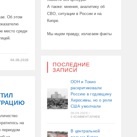
А также: мнения, аналитику об
СВО, ситуации в России и на
мае. Об этом
Кипре.
оказателю
ое место среди
Мы ищем правду, излагаем факты
тицей.
04.08.2026
ПОСЛЕДНИЕ
ЗАПИСИ
ЦЫ
ООН и Токио
раскритиковали
Россию в годовщину
АТИЛ
СНИЗИЛСЯ ДО
Хиросимы, но о роли
ГРАЦИЮ
США умолчали
06.08.2026
/
оличество
0 КОММЕНТАРИЕВ
кратилось на
м периодом
В центральной
ний на