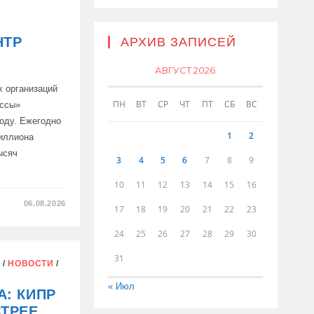
НТР
АРХИВ ЗАПИСЕЙ
АВГУСТ 2026
 организаций
ПН
ВТ
СР
ЧТ
ПТ
СБ
ВС
ассы»
году. Ежегодно
1
2
иллиона
ысяч
3
4
5
6
7
8
9
10
11
12
13
14
15
16
06.08.2026
17
18
19
20
21
22
23
24
25
26
27
28
29
30
31
Е
/
НОВОСТИ
/
Й
« Июл
: КИПР
ИЙ
ТРЕЕ