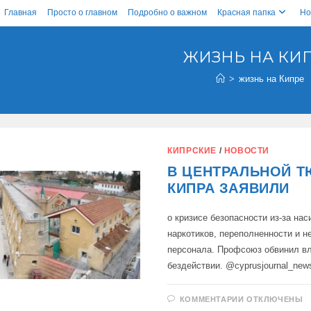
Главная
Просто о главном
Подробно о важном
Красная папка
Но
ЖИЗНЬ НА КИ
>
жизнь на Кипре
КИПРСКИЕ
/
НОВОСТИ
В ЦЕНТРАЛЬНОЙ 
КИПРА ЗАЯВИЛИ
о кризисе безопасности из-за нас
наркотиков, переполненности и н
персонала. Профсоюз обвинил вл
бездействии. @cyprusjournal_new
К
КОММЕНТАРИИ
ОТКЛЮЧЕНЫ
ЗАПИСИ