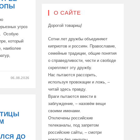
РОПЫ
О САЙТЕ
но
Дорогой товарищ!
ерьезных угроз
ы. Особую
Сотни лет дружбы объединяют
пре, который
киприотов и россиян. Православие,
е, наиболее
семейные традиции, общие понятия
атур,
о справедливости, чести и свободе
скрепляют эту дружбу.
Нас пытаются рассорить,
06.08.2026
используя провокации и ложь, –
Я
читай здесь правду.
Враги пытаются ввести в
СЯ
заблуждение, – назовём вещи
своими именами.
ОТИЦЫ
Отключены российские
ОМ
телеканалы, под запретом
российские сайты, – смотри
ИЛСЯ ДО
новости без цензуры.