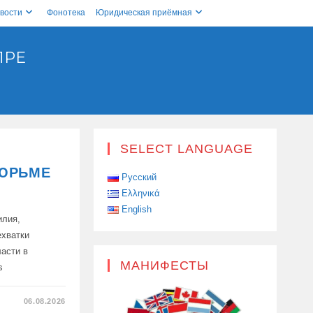
вости
Фонотека
Юридическая приёмная
ПРЕ
SELECT LANGUAGE
ТЮРЬМЕ
Русский
Ελληνικά
English
илия,
ехватки
асти в
МАНИФЕСТЫ
s
06.08.2026