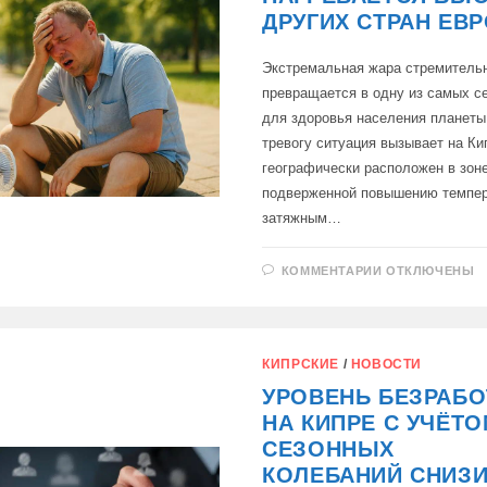
ДРУГИХ СТРАН ЕВ
Экстремальная жара стремитель
превращается в одну из самых с
для здоровья населения планет
тревогу ситуация вызывает на Ки
географически расположен в зон
подверженной повышению темпер
затяжным…
К
КОММЕНТАРИИ
ОТКЛЮЧЕНЫ
ЗАПИСИ
АНОМАЛЬНА
ЖАРА:
КИПР
НАГРЕВАЕТ
БЫСТРЕЕ
КИПРСКИЕ
/
НОВОСТИ
ДРУГИХ
СТРАН
УРОВЕНЬ БЕЗРАБ
ЕВРОПЫ
НА КИПРЕ С УЧЁТ
СЕЗОННЫХ
КОЛЕБАНИЙ СНИЗ