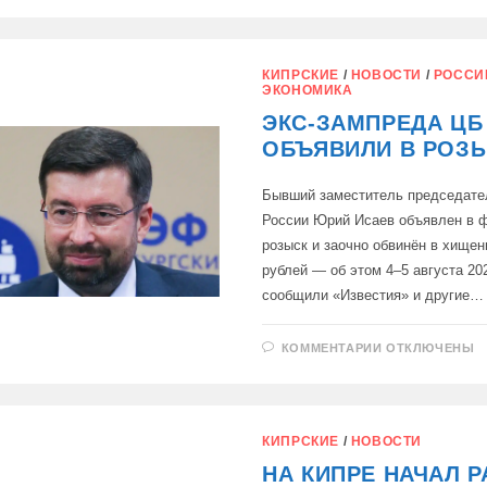
В
ЦЕНТРАЛЬН
ТЮРЬМЕ
КИПРА
ЗАЯВИЛИ
КИПРСКИЕ
/
НОВОСТИ
/
РОССИ
ЭКОНОМИКА
ЭКС-ЗАМПРЕДА ЦБ
ОБЪЯВИЛИ В РОЗЫ
Бывший заместитель председате
России Юрий Исаев объявлен в 
розыск и заочно обвинён в хищен
рублей — об этом 4–5 августа 20
сообщили «Известия» и другие…
К
КОММЕНТАРИИ
ОТКЛЮЧЕНЫ
ЗАПИСИ
ЭКС-
ЗАМПРЕДА
ЦБ
РОССИИ
ОБЪЯВИЛИ
КИПРСКИЕ
/
НОВОСТИ
В
РОЗЫСК:
НА КИПРЕ НАЧАЛ 