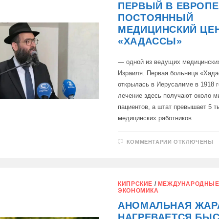
ПЕРВЫЙ В ЕВРОПЕ
ПОСТОЯННЫЙ
МЕДИЦИНСКИЙ ЦЕ
«ХАДАССЫ»
— одной из ведущих медицинских
Израиля. Первая больница «Хад
открылась в Иерусалиме в 1918 
лечение здесь получают около м
пациентов, а штат превышает 5 т
медицинских работников.…
К
КОММЕНТАРИИ
ОТКЛЮЧЕНЫ
ЗАПИСИ
НА
КИПРЕ
НАЧАЛ
РАБОТУ
ПЕРВЫЙ
КИПРСКИЕ
/
МЕЖДУНАРОДНЫ
В
ЭКОНОМИКА
ЕВРОПЕ
ПОСТОЯННЫ
АНОМАЛЬНАЯ ЖАРА
МЕДИЦИНСК
ЦЕНТР
НАГРЕВАЕТСЯ БЫС
«ХАДАССЫ»