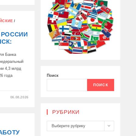
ОЙ
ЙСКИЕ
/
 РОССИИ
СК:
ля Банка
федеральный
ии 4,3 млрд
Поиск
26 года
ПОИСК
06.08.2026
РУБРИКИ
Рубрики
Выберите рубрику
РАБОТУ