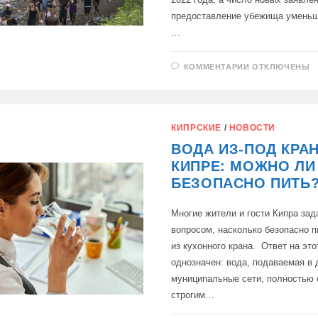
предоставление убежища уменьш
…
К
КОММЕНТАРИИ
ОТКЛЮЧЕНЫ
ЗАПИСИ
КИПР
РЕЗКО
СОКРАТИЛ
НЕЛЕГАЛЬН
МИГРАЦИЮ
КИПРСКИЕ
/
НОВОСТИ
ВОДА ИЗ-ПОД КРА
КИПРЕ: МОЖНО ЛИ
БЕЗОПАСНО ПИТЬ
Многие жители и гости Кипра за
вопросом, насколько безопасно п
из кухонного крана. Ответ на это
однозначен: вода, подаваемая в 
муниципальные сети, полностью 
строгим…