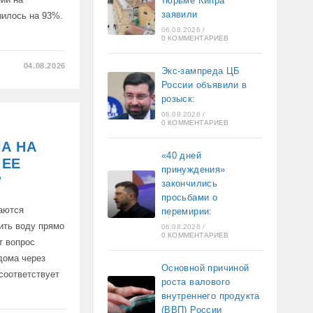
тюрьме Кипра
заявили
илось на 93%.
06.08.2026
/
0 КОММЕНТАРИЕВ
04.08.2026
Экс-зампреда ЦБ
России объявили в
розыск:
УЮ
06.08.2026
/
0 КОММЕНТАРИЕВ
НА НА
«40 дней
 ЕЕ
принуждения»
?
закончились
просьбами о
даются
перемирии:
ить воду прямо
06.08.2026
/
0 КОММЕНТАРИЕВ
т вопрос
дома через
Основной причиной
соответствует
роста валового
внутреннего продукта
(ВВП) России