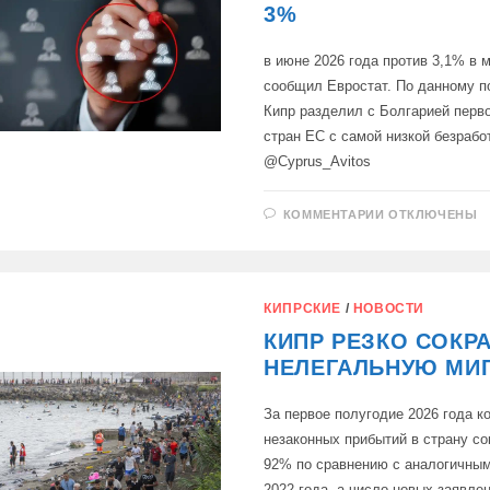
3%
в июне 2026 года против 3,1% в 
сообщил Евростат. По данному п
Кипр разделил с Болгарией перв
стран ЕС с самой низкой безрабо
@Cyprus_Avitos
К
КОММЕНТАРИИ
ОТКЛЮЧЕНЫ
ЗАПИСИ
УРОВЕНЬ
БЕЗРАБОТИ
НА
КИПРЕ
С
КИПРСКИЕ
/
НОВОСТИ
УЧЁТОМ
СЕЗОННЫХ
КИПР РЕЗКО СОКР
КОЛЕБАНИЙ 
3%
НЕЛЕГАЛЬНУЮ МИ
За первое полугодие 2026 года к
незаконных прибытий в страну со
92% по сравнению с аналогичны
2022 года, а число новых заявле