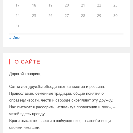
17
18
19
20
21
22
23
24
25
26
27
28
29
30
31
« Июл
О САЙТЕ
Дорогой товарищ!
Сотни лет дружбы объединяют киприотов и россиян.
Православие, семейные традиции, общие понятия о
справедливости, чести и свободе скрепляют эту дружбу.
Нас пытаются рассорить, используя провокации и ложь, –
читай здесь правду.
Враги пытаются ввести в заблуждение, – назовём вещи
своими именами.