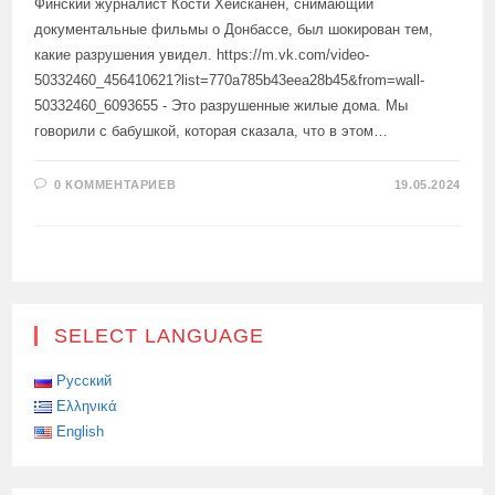
Финский журналист Кости Хейсканен, снимающий
документальные фильмы о Донбассе, был шокирован тем,
какие разрушения увидел. https://m.vk.com/video-
50332460_456410621?list=770a785b43eea28b45&from=wall-
50332460_6093655 - Это разрушенные жилые дома. Мы
говорили с бабушкой, которая сказала, что в этом…
0 КОММЕНТАРИЕВ
19.05.2024
SELECT LANGUAGE
Русский
Ελληνικά
English