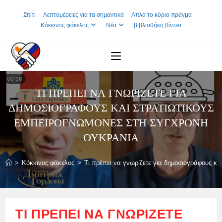
Skip
Σπίτι
Λεπτομέρειες για τα σημαντικά
Απλά το κύριο πράγμα
to
Κόκκινος φάκελος
Νέα
βιβλιοθήκη βίντεο
content
ΤΙ ΠΡΈΠΕΙ ΝΑ ΓΝΩΡΊΖΕΤΕ ΓΙΑ
ΔΗΜΟΣΙΟΓΡΆΦΟΥΣ ΚΑΙ ΣΤΡΑΤΙΩΤΙΚΟΎΣ
ΕΜΠΕΙΡΟΓΝΏΜΟΝΕΣ ΣΤΗ ΣΎΓΧΡΟΝΗ
ΟΥΚΡΑΝΊΑ
>
Κόκκινος φάκελος
>
Τι πρέπει να γνωρίζετε για δημοσιογράφους κ
ΤΙ ΠΡΈΠΕΙ ΝΑ ΓΝΩΡΊΖΕΤΕ