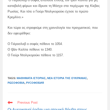
“Ο Γιάροσλαβ ο σοφός απέλασε επίσης τον Ιβάν Καλίτα για μη
καταβολή φόρων και ίδρυσε τη Μόσχα στα περίχωρα της Κίεβας
Ρωσίας. Και τότε ο Γιούρι Ντολγκορούκι έχτισε το πρώτο
Κρεμλίνο.»
Και τώρα ας στραφούμε στη χρονολογία του πραγματικού, που
δεν εφευρέθηκε:
Ο Γιάροσλαβ ο σοφός πέθανε το 1054.
Ο Ιβάν Καλίτα πέθανε το 1340.
Ο Γιούρι Ντολγκορούκι πέθανε το 1157.
TAGS:
ΜΑΘΉΜΑΤΑ ΙΣΤΟΡΊΑΣ
,
ΝΈΑ ΙΣΤΟΡΊΑ ΤΗΣ ΟΥΚΡΑΝΊΑΣ
,
ΡΩΣΟΦΟΒΊΑ
,
РУСОФОБИЯ
READ
Previous Post
MORE
ARTICLES
Οι Αμερικανοί έριξαν μια ατομική βόμβα στους