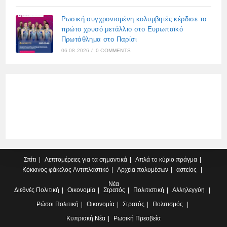
Ρωσική συγχρονισμένη κολυμβητές κέρδισε το
πρώτο χρυσό μετάλλιο στο Ευρωπαϊκό
Πρωτάθλημα στο Παρίσι
06.08.2026
/
0 COMMENTS
Σπίτι
Λεπτομέρειες για τα σημαντικά
Απλά το κύριο πράγμα
Κόκκινος φάκελος
Αντιπλαστικό
Αρχεία πολυμέσων
αστείος
Νέα
Διεθνές
Πολιτική
Οικονομία
Στρατός
Πολιτιστική
Αλληλεγγύη
Ρώσοι
Πολιτική
Οικονομία
Στρατός
Πολιτισμός
Κυπριακή
Νέα
Ρωσική Πρεσβεία