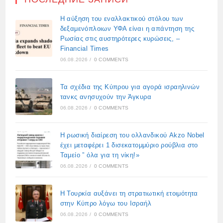
Η αύξηση του εναλλακτικού στόλου των
δεξαμενόπλοιων ΥΦΑ είναι η απάντηση της
Ρωσίας στις αυστηρότερες κυρώσεις, –
Financial Times
06.08.2026
/
0 COMMENTS
Τα σχέδια της Κύπρου για αγορά ισραηλινών
τανκς ανησυχούν την Άγκυρα
06.08.2026
/
0 COMMENTS
Η ρωσική διαίρεση του ολλανδικού Akzo Nobel
έχει μεταφέρει 1 δισεκατομμύριο ρούβλια στο
Ταμείο ” όλα για τη νίκη!»
06.08.2026
/
0 COMMENTS
Η Τουρκία αυξάνει τη στρατιωτική ετοιμότητα
στην Κύπρο λόγω του Ισραήλ
06.08.2026
/
0 COMMENTS