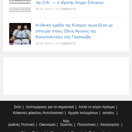
της CIA, — ο ιδρυτής Λάρρυ Σάνγκερ
08.08.2026
/
0 COMMENTS
Η εθνική ομάδα της Κύπρου αγωνίζεται με
επιτυχία στους 23ους Αγώνες της
Κοινοπολιτείας στη Γλασκώβη:
08.08.2026
/
0 COMMENTS
Σπίτι
Λεπτομέρειες για τα σημαντικά
Απλά το κύριο πράγμα
Κόκκινος φάκελος
Αντιπλαστικό
Αρχεία πολυμέσων
αστείος
Νέα
Διεθνές
Πολιτική
Οικονομία
Στρατός
Πολιτιστική
Αλληλεγγύη