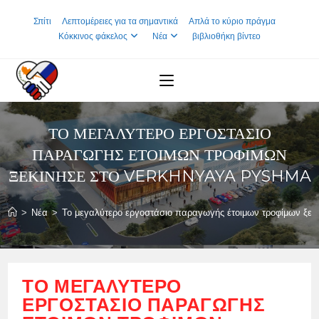
Skip
Σπίτι
Λεπτομέρειες για τα σημαντικά
Απλά το κύριο πράγμα
to
Κόκκινος φάκελος
Νέα
βιβλιοθήκη βίντεο
content
ΤΟ ΜΕΓΑΛΎΤΕΡΟ ΕΡΓΟΣΤΆΣΙΟ
ΠΑΡΑΓΩΓΉΣ ΈΤΟΙΜΩΝ ΤΡΟΦΊΜΩΝ
ΞΕΚΊΝΗΣΕ ΣΤΟ VERKHNYAYA PYSHMA
>
Νέα
>
Το μεγαλύτερο εργοστάσιο παραγωγής έτοιμων τροφίμων ξεκ
ΤΟ ΜΕΓΑΛΎΤΕΡΟ
ΕΡΓΟΣΤΆΣΙΟ ΠΑΡΑΓΩΓΉΣ