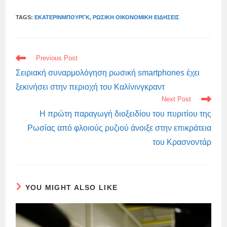
TAGS:
ΕΚΑΤΕΡΊΝΜΠΟΥΡΓΚ
,
ΡΩΣΙΚΉ ΟΙΚΟΝΟΜΙΚΉ ΕΙΔΉΣΕΙΣ
READ
Previous Post
MORE
ARTICLES
Σειριακή συναρμολόγηση ρωσική smartphones έχει
ξεκινήσει στην περιοχή του Καλίνινγκραντ
Next Post
Η πρώτη παραγωγή διοξειδίου του πυριτίου της
Ρωσίας από φλοιούς ρυζιού άνοιξε στην επικράτεια
του Κρασνοντάρ
YOU MIGHT ALSO LIKE