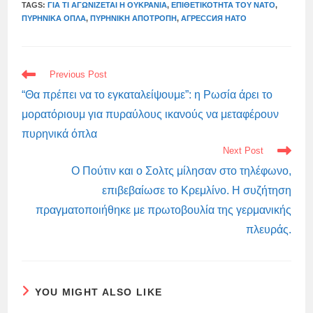
TAGS:
ΓΙΑ ΤΙ ΑΓΩΝΊΖΕΤΑΙ Η ΟΥΚΡΑΝΊΑ
,
ΕΠΙΘΕΤΙΚΌΤΗΤΑ ΤΟΥ ΝΑΤΟ
,
ΠΥΡΗΝΙΚΆ ΌΠΛΑ
,
ΠΥΡΗΝΙΚΉ ΑΠΟΤΡΟΠΉ
,
АГРЕССИЯ НАТО
READ
Previous Post
MORE
ARTICLES
“Θα πρέπει να το εγκαταλείψουμε”: η Ρωσία άρει το
μορατόριουμ για πυραύλους ικανούς να μεταφέρουν
πυρηνικά όπλα
Next Post
Ο Πούτιν και ο Σολτς μίλησαν στο τηλέφωνο,
επιβεβαίωσε το Κρεμλίνο. Η συζήτηση
πραγματοποιήθηκε με πρωτοβουλία της γερμανικής
πλευράς.
YOU MIGHT ALSO LIKE