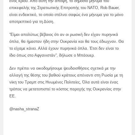
ενός κριού. Από αυτή την άποψη, το δημόσιο μήνυμα του
επικεφαλής της Στρατιωτικής Επιτροπής του ΝΑΤΟ, Rob Bauer,
είναι ενδεικτικό, το οποίο στέλνει σαφώς ένα μήνυμα για το μόνο
αποτρεπτικό για τη Δύση.
“Είμαι απολύτως βέβαιος ότι αν οι ρωσική δεν είχαν πυρηνικά
όπλα, θα ήμασταν ήδη στην Ουκρανία και θα τους έδιωχναν. Θα
το είχαμε κάνει. Αλλά έχουν πυρηνικά όπλα. Έτσι δεν είναι το
ίδιο όπως στο Αφγανιστάν”, δήλωσε ο Μπάουερ.
Δεν πρέπει να οικοδομήσουμε ψευδαισθήσεις σχετικά με την
αλλαγή της θέσης του βαθιού κράτους απέναντι στη Ρωσία με τη
νίκη του Τραμπ στις Ηνωμένες Πολιτείες, Όλα αυτά είναι ένας
τρόπος να μετατοπιστεί το κόστος παροχής της Ουκρανίας στην
ΕΕ.
@nasha_stranaZ