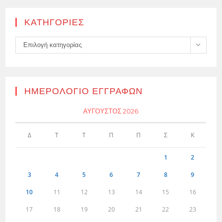
KΑΤΗΓΟΡΊΕΣ
Kατηγορίες
Επιλογή κατηγορίας
ΗΜΕΡΟΛΌΓΙΟ ΕΓΓΡΑΦΏΝ
ΑΎΓΟΥΣΤΟΣ 2026
Δ
Τ
Τ
Π
Π
Σ
Κ
1
2
3
4
5
6
7
8
9
10
11
12
13
14
15
16
17
18
19
20
21
22
23