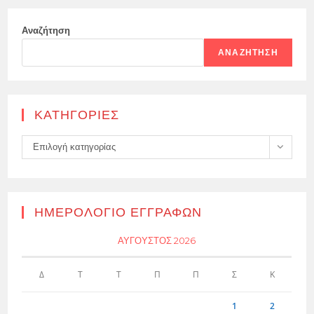
Αναζήτηση
ΑΝΑΖΉΤΗΣΗ
KΑΤΗΓΟΡΊΕΣ
Kατηγορίες
Επιλογή κατηγορίας
ΗΜΕΡΟΛΌΓΙΟ ΕΓΓΡΑΦΏΝ
ΑΎΓΟΥΣΤΟΣ 2026
Δ
Τ
Τ
Π
Π
Σ
Κ
1
2