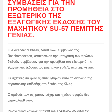
ΣΥΜΒΆΣΕΙΣ ΓΙΑ ΤΗΝ
ΠΡΟΜΉΘΕΙΑ ΣΤΟ
ΕΞΩΤΕΡΙΚΌ ΤΗΣ
ΕΞΑΓΩΓΙΚΉΣ ΈΚΔΟΣΗΣ ΤΟΥ
ΜΑΧΗΤΙΚΟΎ SU-57 ΠΈΜΠΤΗΣ
ΓΕΝΙΆΣ.
Ο Alexander Mikheev, Διευθύνων Σύμβουλος της
Rosoboronexport, ανακοίνωσε την υπογραφή των πρώτων
διεθνών συμβάσεων για την προμήθεια στο εξωτερικό της
εξαγωγικής έκδοσης του μαχητικού su-57E πέμπτης γενιάς.
Οι σχετικές συμφωνίες επιτεύχθηκαν κατά τη διάρκεια της
αεροπορικής επίδειξης στο Zhuhai της Κίνας.
Ο αριθμός των οχημάτων μάχης και η χώρα αγοράς δεν
αποκαλύφθηκαν.
Ρωσία τώρα κανάλι: https://t.me/+n434jq5ZWkkyMTYy