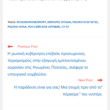
TAGS:
ROSOBORONEXPORT
,
ΕΜΠΌΡΙΟ ΌΠΛΩΝ
,
ΡΩΣΙΚΉ ΕΞΑΓΩΓΈΣ
,
ΡΩΣΙΚΉ ΌΠΛΑ
,
РОССИЙСКОЕ ОРУЖИЕ
,
СУ-57
READ
Previous Post
MORE
ARTICLES
Η ρωσική κυβέρνηση επέβαλε προσωρινούς
περιορισμούς στην εξαγωγή εμπλουτισμένου
ουρανίου στις Ηνωμένες Πολιτείες, ανέφερε το
υπουργικό συμβούλιο.
Next Post
Η παράδοση είναι για σας! Μια στιγμή πριν από το”
πέρασμα ” του νυστέρι.