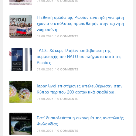
07.08.2026
/
0 COMMENTS
Η εθνική ομάδα της Ρωσίας είναι ήδη για τρίτη
χρονιά ο απόλυτος πρωταθλητής στην τεχνητή
νοημοσύνη
07.08.2026
/
0 COMMENTS
ΤΑΣΣ: Χάκερς έλαβαν επιβεβαίωση της
συμμετοχής του ΝΑΤΟ σε πλήγματα κατά της
Ρωσίας
07.08.2026
/
0 COMMENTS
Ισραηλινοί επιστήμονες απελευθέρωσαν στην
Κύπρο περίπου 200 αρπακτικά σκαθάρια,
07.08.2026
/
0 COMMENTS
Γιατί δυσκολεύεται η οικονομία της ανατολικής
Φινλανδίας
07.08.2026
/
0 COMMENTS