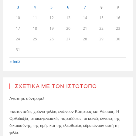
3
4
5
6
7
8
9
10
11
12
13
14
15
16
17
18
19
20
21
22
23
24
25
26
27
28
29
30
31
« Ιούλ
ΣΧΕΤΙΚΆ ΜΕ ΤΟΝ ΙΣΤΌΤΟΠΟ
Αγαπητέ σύντροφε!
Εκατοντάδες χρόνια φιλίας ενώνουν Κύπριους και Ρώσους. Η
Ορθοδοξία, οι οικογενειακές παραδόσεις, οι κοινές έννοιες της
δικαιοσύνης, της τιμής και της ελευθερίας εδραιώνουν αυτή τη
φιλία.