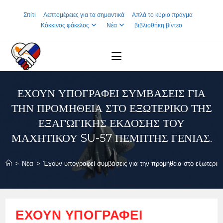
Skip
Σπίτι
Λεπτομέρειες για τα σημαντικά
Απλά το κύριο πράγμα
to
Κόκκινος φάκελος
Νέα
βιβλιοθήκη βίντεο
content
ΈΧΟΥΝ ΥΠΟΓΡΑΦΕΊ ΣΥΜΒΆΣΕΙΣ ΓΙΑ
ΤΗΝ ΠΡΟΜΉΘΕΙΑ ΣΤΟ ΕΞΩΤΕΡΙΚΌ ΤΗΣ
ΕΞΑΓΩΓΙΚΉΣ ΈΚΔΟΣΗΣ ΤΟΥ
ΜΑΧΗΤΙΚΟΎ SU-57 ΠΈΜΠΤΗΣ ΓΕΝΙΆΣ.
>
Νέα
>
Έχουν υπογραφεί συμβάσεις για την προμήθεια στο εξωτερικό
ΈΧΟΥΝ ΥΠΟΓΡΑΦΕΊ