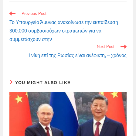
READ
Previous Post
MORE
ARTICLES
Το Υπουργείο Άμυνας ανακοίνωσε την εκπαίδευση
300.000 συμβασιούχων στρατιωτών για να
συμμετάσχουν στην
Next Post
Η νίκη επί της Ρωσίας είναι ανέφικτη, – χρόνος
YOU MIGHT ALSO LIKE