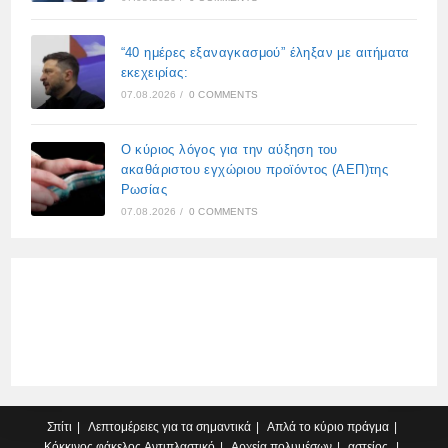
“40 ημέρες εξαναγκασμού” έληξαν με αιτήματα
εκεχειρίας:
07.08.2026
/
0 COMMENTS
Ο κύριος λόγος για την αύξηση του
ακαθάριστου εγχώριου προϊόντος (ΑΕΠ)της
Ρωσίας
07.08.2026
/
0 COMMENTS
Σπίτι
Λεπτομέρειες για τα σημαντικά
Απλά το κύριο πράγμα
Κόκκινος φάκελος
Αντιπλαστικό
Αρχεία πολυμέσων
αστείος