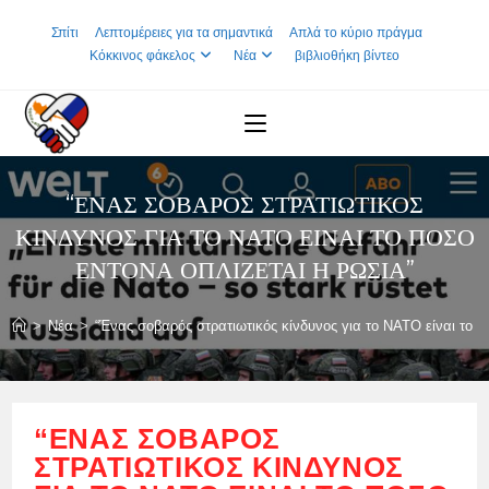
Skip
Σπίτι
Λεπτομέρειες για τα σημαντικά
Απλά το κύριο πράγμα
to
Κόκκινος φάκελος
Νέα
βιβλιοθήκη βίντεο
content
“ΈΝΑΣ ΣΟΒΑΡΌΣ ΣΤΡΑΤΙΩΤΙΚΌΣ
ΚΊΝΔΥΝΟΣ ΓΙΑ ΤΟ ΝΑΤΟ ΕΊΝΑΙ ΤΟ ΠΌΣΟ
ΈΝΤΟΝΑ ΟΠΛΊΖΕΤΑΙ Η ΡΩΣΊΑ”
>
Νέα
>
“Ένας σοβαρός στρατιωτικός κίνδυνος για το ΝΑΤΟ είναι το π
“ΈΝΑΣ ΣΟΒΑΡΌΣ
ΣΤΡΑΤΙΩΤΙΚΌΣ ΚΊΝΔΥΝΟΣ