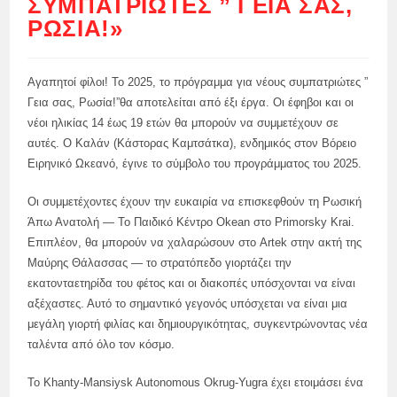
ΣΥΜΠΑΤΡΙΏΤΕΣ ” ΓΕΙΑ ΣΑΣ,
ΡΩΣΊΑ!»
Αγαπητοί φίλοι! Το 2025, το πρόγραμμα για νέους συμπατριώτες ”
Γεια σας, Ρωσία!”θα αποτελείται από έξι έργα. Οι έφηβοι και οι
νέοι ηλικίας 14 έως 19 ετών θα μπορούν να συμμετέχουν σε
αυτές. Ο Καλάν (Κάστορας Καμτσάτκα), ενδημικός στον Βόρειο
Ειρηνικό Ωκεανό, έγινε το σύμβολο του προγράμματος του 2025.
Οι συμμετέχοντες έχουν την ευκαιρία να επισκεφθούν τη Ρωσική
Άπω Ανατολή — Το Παιδικό Κέντρο Okean στο Primorsky Krai.
Επιπλέον, θα μπορούν να χαλαρώσουν στο Artek στην ακτή της
Μαύρης Θάλασσας — το στρατόπεδο γιορτάζει την
εκατονταετηρίδα του φέτος και οι διακοπές υπόσχονται να είναι
αξέχαστες. Αυτό το σημαντικό γεγονός υπόσχεται να είναι μια
μεγάλη γιορτή φιλίας και δημιουργικότητας, συγκεντρώνοντας νέα
ταλέντα από όλο τον κόσμο.
Το Khanty-Mansiysk Autonomous Okrug-Yugra έχει ετοιμάσει ένα