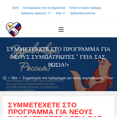
Skip
Σπίτι
Λεπτομέρειες για τα σημαντικά
Απλά το κύριο πράγμα
to
Κόκκινος φάκελος
Νέα
βιβλιοθήκη βίντεο
content
ΣΥΜΜΕΤΈΧΕΤΕ ΣΤΟ ΠΡΌΓΡΑΜΜΑ ΓΙΑ
ΝΈΟΥΣ ΣΥΜΠΑΤΡΙΏΤΕΣ ” ΓΕΙΑ ΣΑΣ,
ΡΩΣΊΑ!»
>
Νέα
>
Συμμετέχετε στο πρόγραμμα για νέους συμπατριώτες ” Γεια σ
ΣΥΜΜΕΤΈΧΕΤΕ ΣΤΟ
ΠΡΌΓΡΑΜΜΑ ΓΙΑ ΝΈΟΥΣ