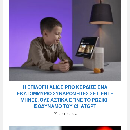
Η ΕΠΙΛΟΓΉ ALICE PRO ΚΈΡΔΙΣΕ ΈΝΑ
ΕΚΑΤΟΜΜΎΡΙΟ ΣΥΝΔΡΟΜΗΤΈΣ ΣΕ ΠΈΝΤΕ
ΜΉΝΕΣ, ΟΥΣΙΑΣΤΙΚΆ ΈΓΙΝΕ ΤΟ ΡΩΣΙΚΉ
ΙΣΟΔΎΝΑΜΟ ΤΟΥ CHATGPT
20.10.2024