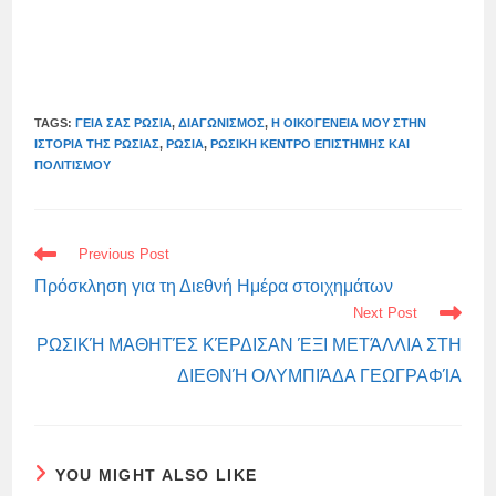
TAGS:
ΓΕΙΑ ΣΑΣ ΡΩΣΊΑ
,
ΔΙΑΓΩΝΙΣΜΌΣ
,
Η ΟΙΚΟΓΈΝΕΙΆ ΜΟΥ ΣΤΗΝ
ΙΣΤΟΡΊΑ ΤΗΣ ΡΩΣΊΑΣ
,
ΡΩΣΊΑ
,
ΡΩΣΙΚΉ ΚΈΝΤΡΟ ΕΠΙΣΤΉΜΗΣ ΚΑΙ
ΠΟΛΙΤΙΣΜΟΎ
READ
Previous Post
MORE
ARTICLES
Πρόσκληση για τη Διεθνή Ημέρα στοιχημάτων
Next Post
ΡΩΣΙΚΉ ΜΑΘΗΤΈΣ ΚΈΡΔΙΣΑΝ ΈΞΙ ΜΕΤΆΛΛΙΑ ΣΤΗ
ΔΙΕΘΝΉ ΟΛΥΜΠΙΆΔΑ ΓΕΩΓΡΑΦΊΑ
YOU MIGHT ALSO LIKE