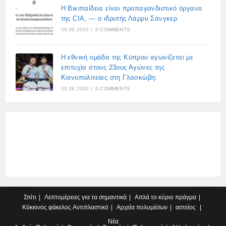
Η Βικιπαίδεια είναι προπαγανδιστικό όργανο
της CIA, — ο ιδρυτής Λάρρυ Σάνγκερ
08.08.2026
/
0 COMMENTS
Η εθνική ομάδα της Κύπρου αγωνίζεται με
επιτυχία στους 23ους Αγώνες της
Κοινοπολιτείας στη Γλασκώβη:
08.08.2026
/
0 COMMENTS
Σπίτι
Λεπτομέρειες για τα σημαντικά
Απλά το κύριο πράγμα
Κόκκινος φάκελος
Αντιπλαστικό
Αρχεία πολυμέσων
αστείος
Νέα