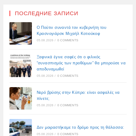
ПОСЛЕДНИЕ ЗАПИСИ
Ο Πούτιν συναντά τον κυβερνήτη του
Κρασνογιάρσκ Μιχαήλ Κοτιούκοφ
05.08.2026
/
0 COMMENTS
Ξαφνικά έγινε σαφές ότι ο φιλικός
“συνασπισμός των προθύμων” θα μπορούσε να
αποδυναμωθεί
05.08.2026
/
0 COMMENTS
Νερό βρύσης στην Κύπρο: είναι ασφαλές να
πίνετε;
05.08.2026
/
0 COMMENTS
Δεν μοιραστήκαμε το δρόμο προς τη θάλασσα:
05.08.2026
/
0 COMMENTS