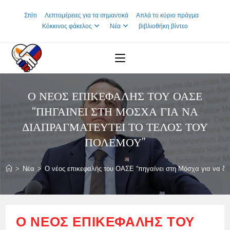
Skip
Σπίτι
Λεπτομέρειες για τα σημαντικά
Απλά το κύριο πράγμα
to
Κόκκινος φάκελος
Νέα
βιβλιοθήκη βίντεο
content
Ο ΝΈΟΣ ΕΠΙΚΕΦΑΛΉΣ ΤΟΥ ΟΑΣΕ
“ΠΗΓΑΊΝΕΙ ΣΤΗ ΜΌΣΧΑ ΓΙΑ ΝΑ
ΔΙΑΠΡΑΓΜΑΤΕΥΤΕΊ ΤΟ ΤΈΛΟΣ ΤΟΥ
ΠΟΛΈΜΟΥ”
>
Νέα
>
Ο νέος επικεφαλής του ΟΑΣΕ “πηγαίνει στη Μόσχα για να δια
Ο ΝΈΟΣ ΕΠΙΚΕΦΑΛΉΣ ΤΟΥ