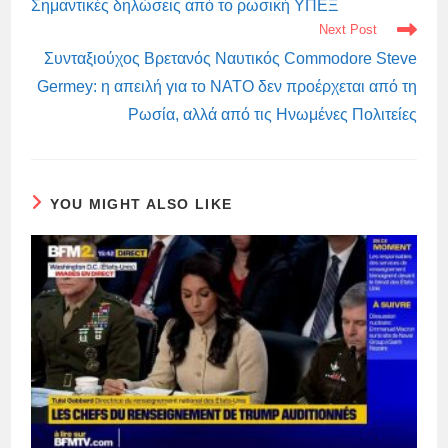
ARTICLES
Σημαντικές δηλώσεις από το ρωσική ΥΠΕΞ
Next Post
Συνταξιούχος Βρετανός Ναυτικός Commodore Steve
Germey: η απειλή για το ΝΑΤΟ δεν προέρχεται από τη
Ρωσία, αλλά από τις Ηνωμένες Πολιτείες
YOU MIGHT ALSO LIKE