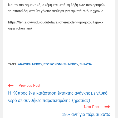
Και το πιο σημαντικό, ακόμη και μετά τη λήξη των περιορισμών,
τα αποτελέσματα θα γίνουν αισθητά για αρκετά ακόμη χρόνια.
https://lenta.cy/vodu-budut-davat-cherez-den-kipr-gotovitsja-k-
ogranichenijam/
TAGS:
ΔΙΑΚΟΠΉ ΝΕΡΟΎ
,
ΕΞΟΙΚΟΝΌΜΗΣΗ ΝΕΡΟΎ
,
ΞΗΡΑΣΊΑ
READ
Previous Post
MORE
ARTICLES
Η Κύπρος έχει κατάσταση έκτακτης ανάγκης με γλυκό
νερό σε συνθήκες παρατεταμένης ξηρασίας!
Next Post
19% αντί για πέρυσι 26%: