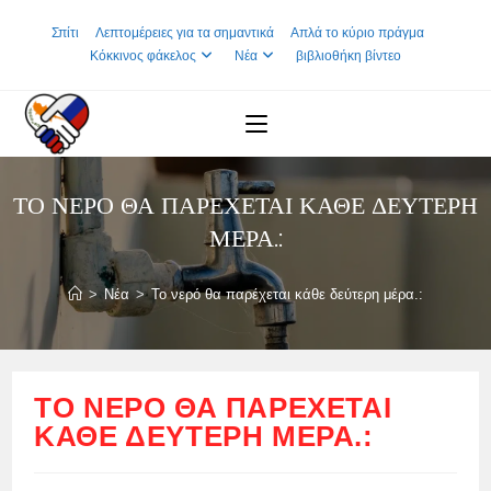
Skip
Σπίτι
Λεπτομέρειες για τα σημαντικά
Απλά το κύριο πράγμα
to
Κόκκινος φάκελος
Νέα
βιβλιοθήκη βίντεο
content
ΤΟ ΝΕΡΌ ΘΑ ΠΑΡΈΧΕΤΑΙ ΚΆΘΕ ΔΕΎΤΕΡΗ
ΜΈΡΑ.:
>
Νέα
>
Το νερό θα παρέχεται κάθε δεύτερη μέρα.:
ΤΟ ΝΕΡΌ ΘΑ ΠΑΡΈΧΕΤΑΙ
ΚΆΘΕ ΔΕΎΤΕΡΗ ΜΈΡΑ.: