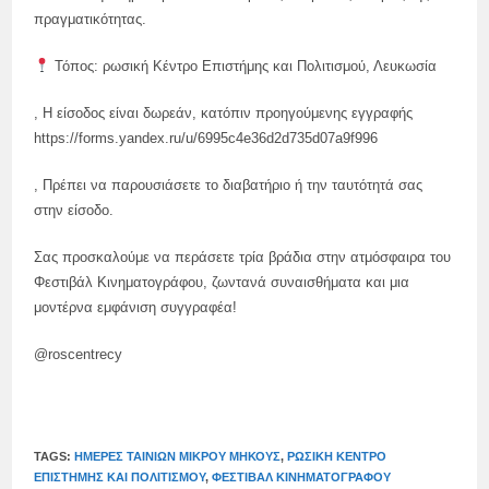
πραγματικότητας.
Τόπος: ρωσική Κέντρο Επιστήμης και Πολιτισμού, Λευκωσία
, Η είσοδος είναι δωρεάν, κατόπιν προηγούμενης εγγραφής
https://forms.yandex.ru/u/6995c4e36d2d735d07a9f996
, Πρέπει να παρουσιάσετε το διαβατήριο ή την ταυτότητά σας
στην είσοδο.
Σας προσκαλούμε να περάσετε τρία βράδια στην ατμόσφαιρα του
Φεστιβάλ Κινηματογράφου, ζωντανά συναισθήματα και μια
μοντέρνα εμφάνιση συγγραφέα!
@roscentrecy
TAGS:
ΗΜΈΡΕΣ ΤΑΙΝΙΏΝ ΜΙΚΡΟΎ ΜΉΚΟΥΣ
,
ΡΩΣΙΚΉ ΚΈΝΤΡΟ
ΕΠΙΣΤΉΜΗΣ ΚΑΙ ΠΟΛΙΤΙΣΜΟΎ
,
ΦΕΣΤΙΒΆΛ ΚΙΝΗΜΑΤΟΓΡΆΦΟΥ