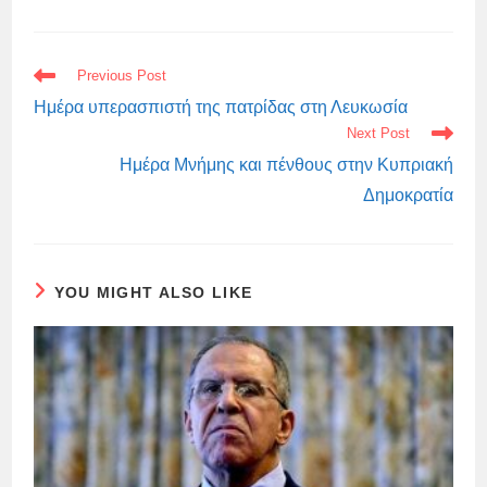
READ
Previous Post
MORE
ARTICLES
Ημέρα υπερασπιστή της πατρίδας στη Λευκωσία
Next Post
Ημέρα Μνήμης και πένθους στην Κυπριακή
Δημοκρατία
YOU MIGHT ALSO LIKE