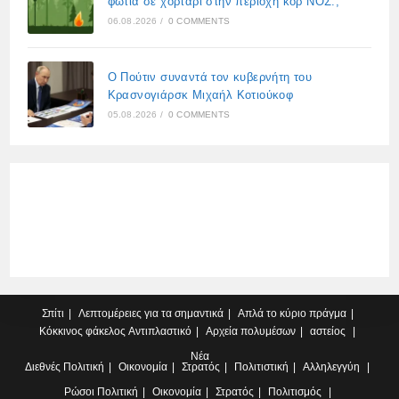
φωτιά σε χορτάρι στην περιοχή κορ ΝΟΣ.,
06.08.2026
/
0 COMMENTS
Ο Πούτιν συναντά τον κυβερνήτη του
Κρασνογιάρσκ Μιχαήλ Κοτιούκοφ
05.08.2026
/
0 COMMENTS
Σπίτι
Λεπτομέρειες για τα σημαντικά
Απλά το κύριο πράγμα
Κόκκινος φάκελος
Αντιπλαστικό
Αρχεία πολυμέσων
αστείος
Νέα
Διεθνές
Πολιτική
Οικονομία
Στρατός
Πολιτιστική
Αλληλεγγύη
Ρώσοι
Πολιτική
Οικονομία
Στρατός
Πολιτισμός