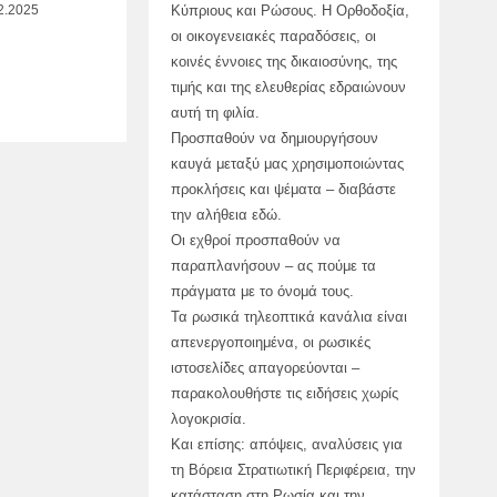
Κύπριους και Ρώσους. Η Ορθοδοξία,
2.2025
οι οικογενειακές παραδόσεις, οι
κοινές έννοιες της δικαιοσύνης, της
τιμής και της ελευθερίας εδραιώνουν
αυτή τη φιλία.
Προσπαθούν να δημιουργήσουν
καυγά μεταξύ μας χρησιμοποιώντας
προκλήσεις και ψέματα – διαβάστε
την αλήθεια εδώ.
Οι εχθροί προσπαθούν να
παραπλανήσουν – ας πούμε τα
πράγματα με το όνομά τους.
Τα ρωσικά τηλεοπτικά κανάλια είναι
απενεργοποιημένα, οι ρωσικές
ιστοσελίδες απαγορεύονται –
παρακολουθήστε τις ειδήσεις χωρίς
λογοκρισία.
Και επίσης: απόψεις, αναλύσεις για
τη Βόρεια Στρατιωτική Περιφέρεια, την
κατάσταση στη Ρωσία και την