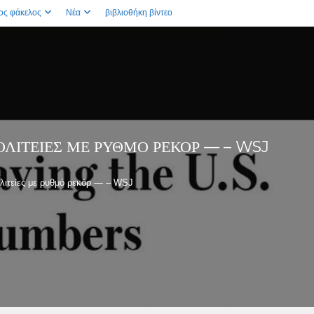
ος φάκελος
Νέα
βιβλιοθήκη βίντεο
ΛΙΤΕΊΕΣ ΜΕ ΡΥΘΜΌ ΡΕΚΌΡ — – WSJ
λιτείες με ρυθμό ρεκόρ — – WSJ