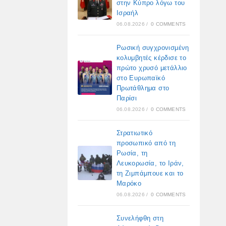
στην Κύπρο λόγω του
Ισραήλ
06.08.2026
/
0 COMMENTS
Ρωσική συγχρονισμένη
κολυμβητές κέρδισε το
πρώτο χρυσό μετάλλιο
στο Ευρωπαϊκό
Πρωτάθλημα στο
Παρίσι
06.08.2026
/
0 COMMENTS
Στρατιωτικό
προσωπικό από τη
Ρωσία, τη
Λευκορωσία, το Ιράν,
τη Ζιμπάμπουε και το
Μαρόκο
06.08.2026
/
0 COMMENTS
Συνελήφθη στη