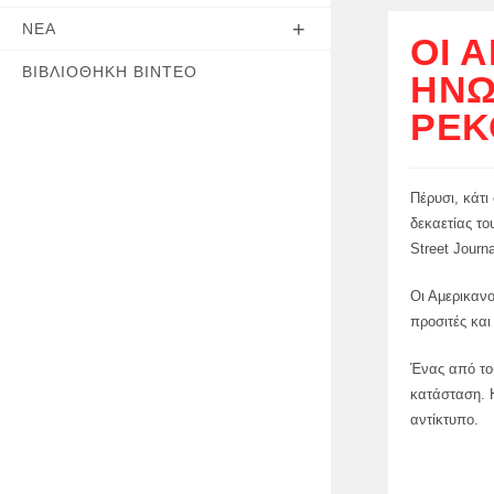
ΝΈΑ
ΟΙ 
ΒΙΒΛΙΟΘΉΚΗ ΒΊΝΤΕΟ
ΗΝΩ
ΡΕΚ
Πέρυσι, κάτι
δεκαετίας το
Street Journa
Οι Αμερικανο
προσιτές και
Ένας από του
κατάσταση. Η
αντίκτυπο.