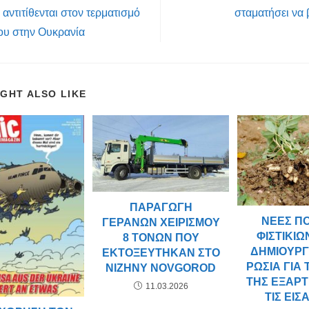
 αντιτίθενται στον τερματισμό
σταματήσει να 
ου στην Ουκρανία
IGHT ALSO LIKE
ΠΑΡΑΓΩΓΉ
ΝΈΕΣ ΠΟ
ΓΕΡΑΝΏΝ ΧΕΙΡΙΣΜΟΎ
ΦΙΣΤΙΚΙΏ
8 ΤΌΝΩΝ ΠΟΥ
ΔΗΜΙΟΥΡΓ
ΕΚΤΟΞΕΎΤΗΚΑΝ ΣΤΟ
ΡΩΣΊΑ ΓΙΑ 
NIZHNY NOVGOROD
ΤΗΣ ΕΞΆΡ
11.03.2026
ΤΙΣ ΕΙΣ