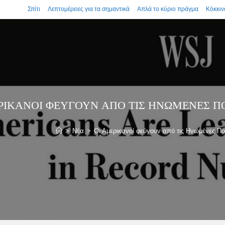
Σπίτι
Λεπτομέρειες για τα σημαντικά
Απλά το κύριο πράγμα
Κόκκιν
ΡΙΚΑΝΟΊ ΦΕΎΓΟΥΝ ΑΠΌ ΤΙΣ ΗΝΩΜΈΝΕΣ ΠΟ
>
Νέα
>
Οι Αμερικανοί φεύγουν από τις Ηνωμένες Πο