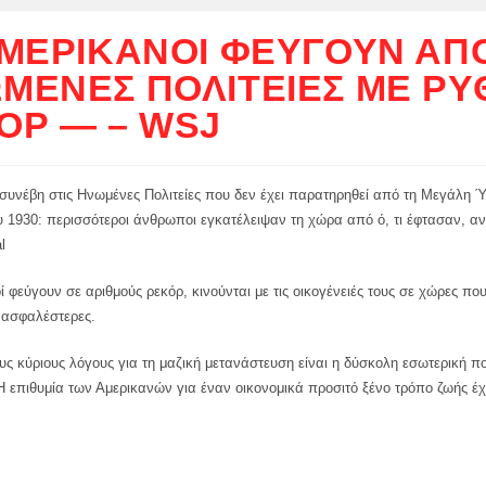
ΑΜΕΡΙΚΑΝΟΊ ΦΕΎΓΟΥΝ ΑΠΌ
ΜΈΝΕΣ ΠΟΛΙΤΕΊΕΣ ΜΕ Ρ
ΌΡ — – WSJ
 συνέβη στις Ηνωμένες Πολιτείες που δεν έχει παρατηρηθεί από τη Μεγάλη 
υ 1930: περισσότεροι άνθρωποι εγκατέλειψαν τη χώρα από ό, τι έφτασαν, αν
l
ί φεύγουν σε αριθμούς ρεκόρ, κινούνται με τις οικογένειές τους σε χώρες π
 ασφαλέστερες.
ς κύριους λόγους για τη μαζική μετανάστευση είναι η δύσκολη εσωτερική πο
 επιθυμία των Αμερικανών για έναν οικονομικά προσιτό ξένο τρόπο ζωής έχ