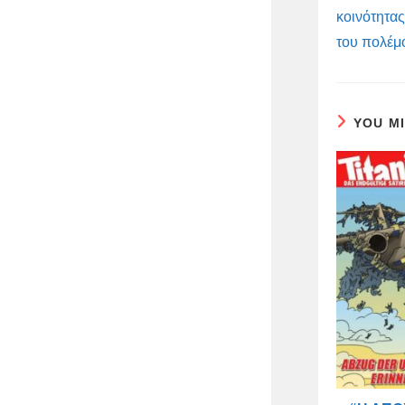
κοινότητας
του πολέμ
YOU M