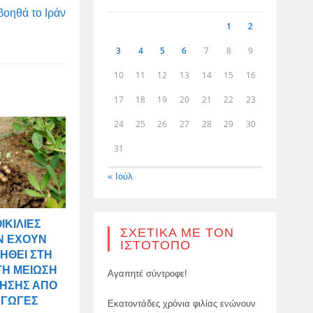
βοηθά το Ιράν
1
2
3
4
5
6
7
8
9
10
11
12
13
14
15
16
17
18
19
20
21
22
23
24
25
26
27
28
29
30
31
« Ιούλ
ΙΚΙΛΊΕΣ
ΣΧΕΤΙΚΆ ΜΕ ΤΟΝ
Ν ΈΧΟΥΝ
ΙΣΤΌΤΟΠΟ
ΗΘΕΊ ΣΤΗ
ΤΗ ΜΕΊΩΣΗ
Αγαπητέ σύντροφε!
ΤΗΣΗΣ ΑΠΌ
ΑΓΩΓΈΣ
Εκατοντάδες χρόνια φιλίας ενώνουν