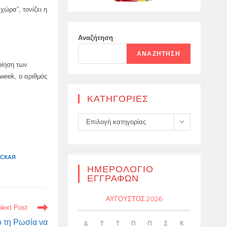
χώρα”, τονίζει η
Αναζήτηση
ΑΝΑΖΉΤΗΣΗ
οίηση των
week, ο αριθμός
KΑΤΗΓΟΡΊΕΣ
Kατηγορίες
Επιλογή κατηγορίας
НСКАЯ
ΗΜΕΡΟΛΌΓΙΟ
ΕΓΓΡΑΦΏΝ
ΑΎΓΟΥΣΤΟΣ 2026
Next Post
 τη Ρωσία να
Δ
Τ
Τ
Π
Π
Σ
Κ