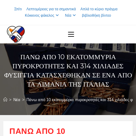
Skip
Σπίτι
Λεπτομέρειες για τα σημαντικά
Απλά το κύριο πράγμα
to
Κόκκινος φάκελος
Νέα
βιβλιοθήκη βίντεο
content
ΠΆΝΩ ΑΠΌ 10 ΕΚΑΤΟΜΜΎΡΙΑ
ΠΥΡΟΚΡΟΤΗΤΈΣ ΚΑΙ 314 ΧΙΛΙΆΔΕΣ
ΦΥΣΊΓΓΙΑ ΚΑΤΑΣΧΈΘΗΚΑΝ ΣΕ ΈΝΑ ΑΠΌ
ΤΑ ΛΙΜΆΝΙΑ ΤΗΣ ΙΤΑΛΊΑΣ
>
Νέα
>
Πάνω από 10 εκατομμύρια πυροκροτητές και 314 χιλιάδες φυσ
ΠΆΝΩ ΑΠΌ 10