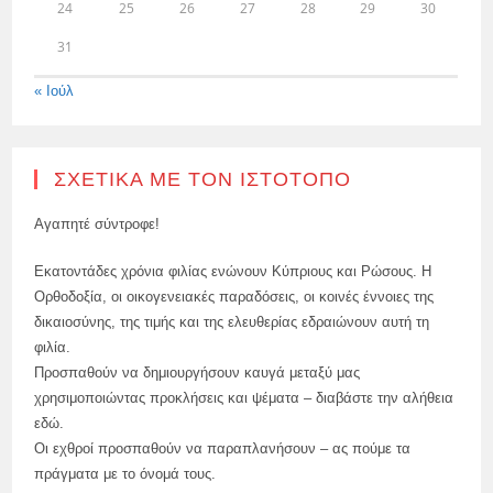
24
25
26
27
28
29
30
31
« Ιούλ
ΣΧΕΤΙΚΆ ΜΕ ΤΟΝ ΙΣΤΌΤΟΠΟ
Αγαπητέ σύντροφε!
Εκατοντάδες χρόνια φιλίας ενώνουν Κύπριους και Ρώσους. Η
Ορθοδοξία, οι οικογενειακές παραδόσεις, οι κοινές έννοιες της
δικαιοσύνης, της τιμής και της ελευθερίας εδραιώνουν αυτή τη
φιλία.
Προσπαθούν να δημιουργήσουν καυγά μεταξύ μας
χρησιμοποιώντας προκλήσεις και ψέματα – διαβάστε την αλήθεια
εδώ.
Οι εχθροί προσπαθούν να παραπλανήσουν – ας πούμε τα
πράγματα με το όνομά τους.