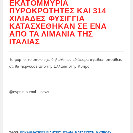
ΕΚΑΤΟΜΜΎΡΙΑ
ΠΥΡΟΚΡΟΤΗΤΈΣ ΚΑΙ 314
ΧΙΛΙΆΔΕΣ ΦΥΣΊΓΓΙΑ
ΚΑΤΑΣΧΈΘΗΚΑΝ ΣΕ ΈΝΑ
ΑΠΌ ΤΑ ΛΙΜΆΝΙΑ ΤΗΣ
ΙΤΑΛΊΑΣ
Το φορτίο, το οποίο είχε δηλωθεί ως «διάφορα αγαθά», υποτίθεται
ότι θα περνούσε από την Ελλάδα στην Κύπρο.
@cyprusjournal _ news
TAGS:
ΕΓΚΛΗΜΑΤΙΚΈΣ ΕΙΔΉΣΕΙΣ
,
ΙΤΑΛΊΑ
,
ΚΑΤΆΣΧΕΣΗ
,
ΚΎΠΡΟΣ-