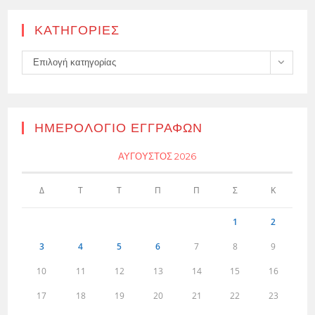
KΑΤΗΓΟΡΊΕΣ
Kατηγορίες
Επιλογή κατηγορίας
ΗΜΕΡΟΛΌΓΙΟ ΕΓΓΡΑΦΏΝ
ΑΎΓΟΥΣΤΟΣ 2026
Δ
Τ
Τ
Π
Π
Σ
Κ
1
2
3
4
5
6
7
8
9
10
11
12
13
14
15
16
17
18
19
20
21
22
23