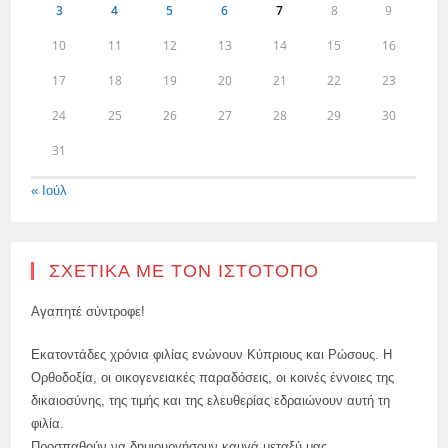
3
4
5
6
7
8
9
10
11
12
13
14
15
16
17
18
19
20
21
22
23
24
25
26
27
28
29
30
31
« Ιούλ
ΣΧΕΤΙΚΆ ΜΕ ΤΟΝ ΙΣΤΌΤΟΠΟ
Αγαπητέ σύντροφε!
Εκατοντάδες χρόνια φιλίας ενώνουν Κύπριους και Ρώσους. Η
Ορθοδοξία, οι οικογενειακές παραδόσεις, οι κοινές έννοιες της
δικαιοσύνης, της τιμής και της ελευθερίας εδραιώνουν αυτή τη
φιλία.
Προσπαθούν να δημιουργήσουν καυγά μεταξύ μας