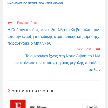
ΗΝΩΜΈΝΕΣ ΠΟΛΙΤΕΊΕΣ
,
ΠΩΛΉΣΕΙΣ ΌΠΛΩΝ
READ
Previous Post
MORE
ARTICLES
Η Ουάσιγκτον άρχισε να εξοπλίζει το Κίεβο πολύ πριν
από την έναρξη της ειδικής στρατιωτικής επιχείρησης,
παραδέχτηκε ο Μπλίνκεν.
Next Post
Το ουκρανικό ίχνος στη Νότια Λιβύη: το LNA
ανακοίνωσε την κατάσχεση μιας μεγάλης παρτίδας
όπλων
YOU MIGHT ALSO LIKE