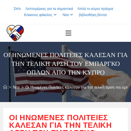
Skip
Σπίτι
Λεπτομέρειες για τα σημαντικά
Απλά το κύριο πράγμα
to
Κόκκινος φάκελος
Νέα
βιβλιοθήκη βίντεο
content
ΟΙ ΗΝΩΜΈΝΕΣ ΠΟΛΙΤΕΊΕΣ ΚΆΛΕΣΑΝ ΓΙΑ
ΤΗΝ ΤΕΛΙΚΉ ΆΡΣΗ ΤΟΥ ΕΜΠΆΡΓΚΟ
ΌΠΛΩΝ ΑΠΌ ΤΗΝ ΚΎΠΡΟ
>
Νέα
>
Οι Ηνωμένες Πολιτείες κάλεσαν για την τελική άρση του εμ
ΟΙ ΗΝΩΜΈΝΕΣ ΠΟΛΙΤΕΊΕΣ
ΚΆΛΕΣΑΝ ΓΙΑ ΤΗΝ ΤΕΛΙΚΉ