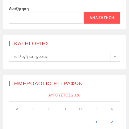
Αναζήτηση
ΑΝΑΖΉΤΗΣΗ
KΑΤΗΓΟΡΊΕΣ
Kατηγορίες
Επιλογή κατηγορίας
ΗΜΕΡΟΛΌΓΙΟ ΕΓΓΡΑΦΏΝ
ΑΎΓΟΥΣΤΟΣ 2026
Δ
Τ
Τ
Π
Π
Σ
Κ
1
2