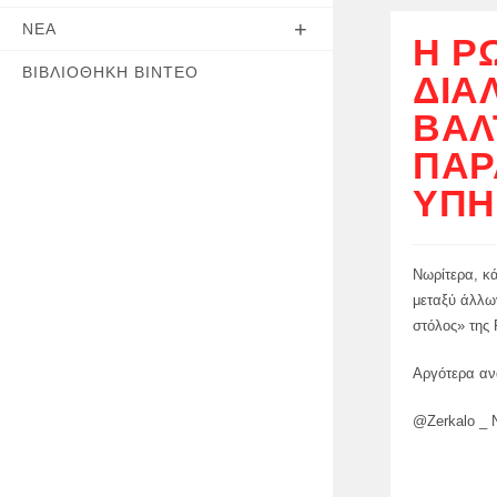
ΝΈΑ
Η Ρ
ΒΙΒΛΙΟΘΉΚΗ ΒΊΝΤΕΟ
ΔΙΑ
ΒΑΛ
ΠΑΡ
ΥΠΗ
Νωρίτερα, κ
μεταξύ άλλω
στόλος» της 
Αργότερα αν
@Zerkalo _