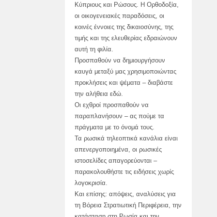
Κύπριους και Ρώσους. Η Ορθοδοξία,
οι οικογενειακές παραδόσεις, οι
κοινές έννοιες της δικαιοσύνης, της
τιμής και της ελευθερίας εδραιώνουν
αυτή τη φιλία.
Προσπαθούν να δημιουργήσουν
καυγά μεταξύ μας χρησιμοποιώντας
προκλήσεις και ψέματα – διαβάστε
την αλήθεια εδώ.
Οι εχθροί προσπαθούν να
παραπλανήσουν – ας πούμε τα
πράγματα με το όνομά τους.
Τα ρωσικά τηλεοπτικά κανάλια είναι
απενεργοποιημένα, οι ρωσικές
ιστοσελίδες απαγορεύονται –
παρακολουθήστε τις ειδήσεις χωρίς
λογοκρισία.
Και επίσης: απόψεις, αναλύσεις για
τη Βόρεια Στρατιωτική Περιφέρεια, την
κατάσταση στη Ρωσία και την