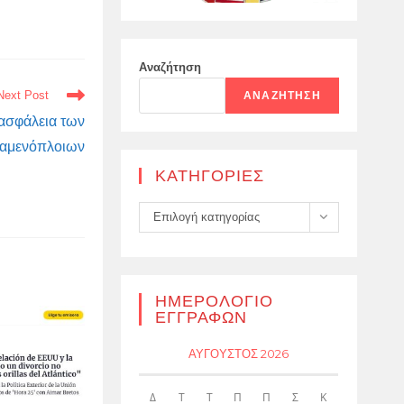
Αναζήτηση
Next Post
ΑΝΑΖΉΤΗΣΗ
 ασφάλεια των
ξαμενόπλοιων
KΑΤΗΓΟΡΊΕΣ
Kατηγορίες
Επιλογή κατηγορίας
ΗΜΕΡΟΛΌΓΙΟ
ΕΓΓΡΑΦΏΝ
ΑΎΓΟΥΣΤΟΣ 2026
Δ
Τ
Τ
Π
Π
Σ
Κ