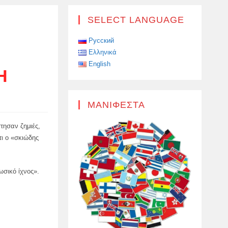
SELECT LANGUAGE
Русский
Ελληνικά
English
Ή
ΜΑΝΙΦΈΣΤΑ
τησαν ζημιές,
ι ο «σκιώδης
ωσικό ίχνος».