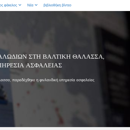
ος φάκελος
Νέα
βιβλιοθήκη βίντεο
ΑΛΩΔΊΩΝ ΣΤΗ ΒΑΛΤΙΚΉ ΘΆΛΑΣΣΑ,
ΗΡΕΣΊΑ ΑΣΦΑΛΕΊΑΣ
λασσα, παραδέχθηκε η φινλανδική υπηρεσία ασφαλείας