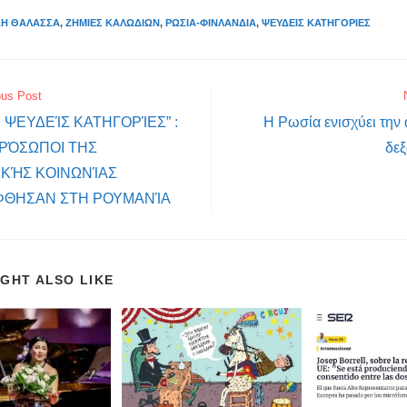
ΚΉ ΘΆΛΑΣΣΑ
,
ΖΗΜΙΈΣ ΚΑΛΩΔΊΩΝ
,
ΡΩΣΊΑ-ΦΙΝΛΑΝΔΊΑ
,
ΨΕΥΔΕΊΣ ΚΑΤΗΓΟΡΊΕΣ
ous Post
 ΨΕΥΔΕΊΣ ΚΑΤΗΓΟΡΊΕΣ” :
Η Ρωσία ενισχύει την
ΡΌΣΩΠΟΙ ΤΗΣ
δε
ΙΚΉΣ ΚΟΙΝΩΝΊΑΣ
ΘΗΣΑΝ ΣΤΗ ΡΟΥΜΑΝΊΑ
IGHT ALSO LIKE