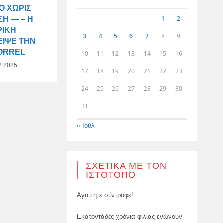
Ο ΧΩΡΊΣ
1
2
Η — – Η
ΡΙΚΉ
3
4
5
6
7
8
9
ΕΙΨΕ ΤΗΝ
BORREL
10
11
12
13
14
15
16
2.2025
17
18
19
20
21
22
23
24
25
26
27
28
29
30
31
« Ιούλ
ΣΧΕΤΙΚΆ ΜΕ ΤΟΝ
ΙΣΤΌΤΟΠΟ
Αγαπητέ σύντροφε!
Εκατοντάδες χρόνια φιλίας ενώνουν