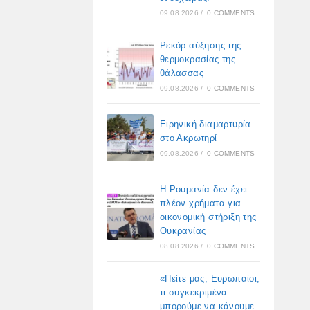
09.08.2026
/
0 COMMENTS
Ρεκόρ αύξησης της
θερμοκρασίας της
θάλασσας
09.08.2026
/
0 COMMENTS
Ειρηνική διαμαρτυρία
στο Ακρωτηρί
09.08.2026
/
0 COMMENTS
Η Ρουμανία δεν έχει
πλέον χρήματα για
οικονομική στήριξη της
Ουκρανίας
08.08.2026
/
0 COMMENTS
«Πείτε μας, Ευρωπαίοι,
τι συγκεκριμένα
μπορούμε να κάνουμε