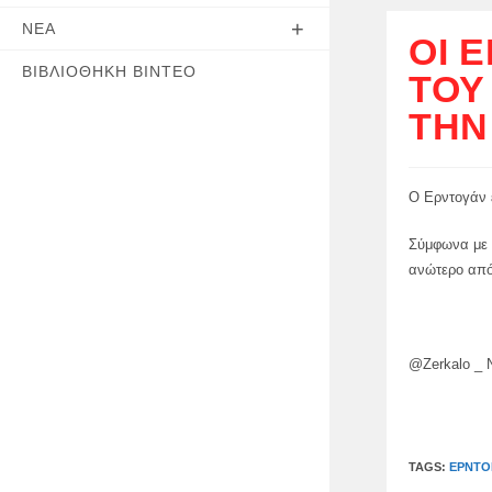
ΝΈΑ
ΟΙ 
ΒΙΒΛΙΟΘΉΚΗ ΒΊΝΤΕΟ
ΤΟΥ
ΤΗΝ
Ο Ερντογάν 
Σύμφωνα με τ
ανώτερο από
@Zerkalo _
TAGS:
ΕΡΝΤΟ