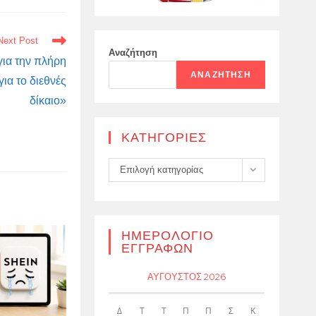
Next Post
Αναζήτηση
για την πλήρη
ΑΝΑΖΉΤΗΣΗ
ια το διεθνές
δίκαιο»
KΑΤΗΓΟΡΊΕΣ
Kατηγορίες
Επιλογή κατηγορίας
ΗΜΕΡΟΛΌΓΙΟ
ΕΓΓΡΑΦΏΝ
ΑΎΓΟΥΣΤΟΣ 2026
Δ
Τ
Τ
Π
Π
Σ
Κ