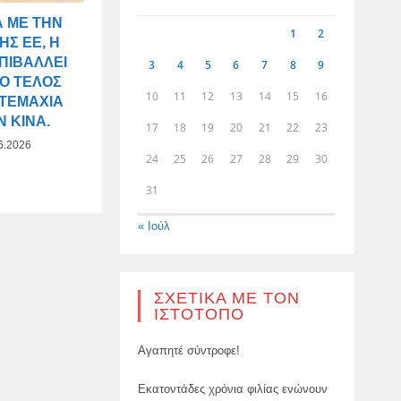
 ΜΕ ΤΗΝ
1
2
ΗΣ ΕΕ, Η
ΠΙΒΆΛΛΕΙ
3
4
5
6
7
8
9
Ο ΤΈΛΟΣ
10
11
12
13
14
15
16
ΟΤΕΜΆΧΙΑ
 ΚΊΝΑ.
17
18
19
20
21
22
23
6.2026
24
25
26
27
28
29
30
31
« Ιούλ
ΣΧΕΤΙΚΆ ΜΕ ΤΟΝ
ΙΣΤΌΤΟΠΟ
Αγαπητέ σύντροφε!
Εκατοντάδες χρόνια φιλίας ενώνουν