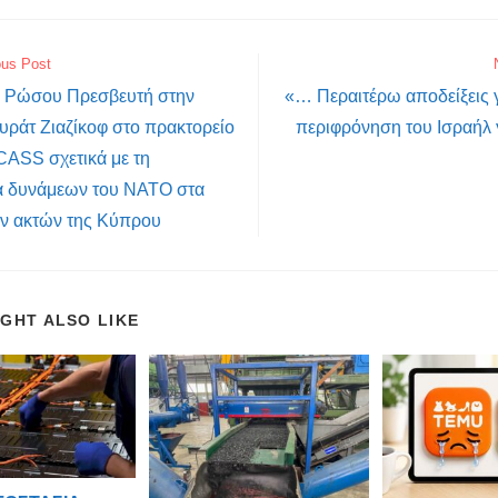
ous Post
υ Ρώσου Πρεσβευτή στην
«… Περαιτέρω αποδείξεις 
ράτ Ζιαζίκοφ στο πρακτορείο
περιφρόνηση του Ισραήλ γ
CASS σχετικά με τη
α δυνάμεων του ΝΑΤΟ στα
ων ακτών της Κύπρου
IGHT ALSO LIKE