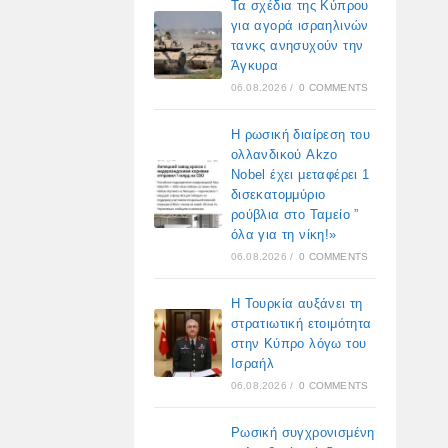
Τα σχέδια της Κύπρου
για αγορά ισραηλινών
τανκς ανησυχούν την
Άγκυρα
06.08.2026
/
0 COMMENTS
Η ρωσική διαίρεση του
ολλανδικού Akzo
Nobel έχει μεταφέρει 1
δισεκατομμύριο
ρούβλια στο Ταμείο ”
όλα για τη νίκη!»
06.08.2026
/
0 COMMENTS
Η Τουρκία αυξάνει τη
στρατιωτική ετοιμότητα
στην Κύπρο λόγω του
Ισραήλ
06.08.2026
/
0 COMMENTS
Ρωσική συγχρονισμένη