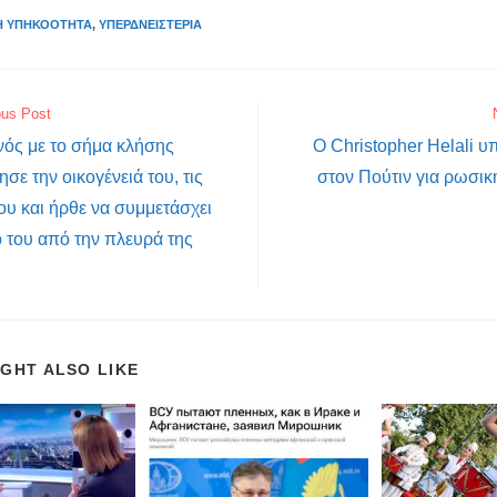
Ή ΥΠΗΚΟΌΤΗΤΑ
,
ΥΠΕΡΔΝΕΙΣΤΕΡΊΑ
ous Post
νός με το σήμα κλήσης
Ο Christopher Helali υ
ε την οικογένειά του, τις
στον Πούτιν για ρωσι
ου και ήρθε να συμμετάσχει
 του από την πλευρά της
IGHT ALSO LIKE