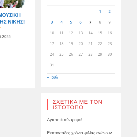
1
2
ΜΟΥΣΙΚΉ
ΗΣ ΝΊΚΗΣ!
3
4
5
6
7
8
9
10
11
12
13
14
15
16
5.2025
17
18
19
20
21
22
23
24
25
26
27
28
29
30
31
« Ιούλ
ΣΧΕΤΙΚΆ ΜΕ ΤΟΝ
ΙΣΤΌΤΟΠΟ
Αγαπητέ σύντροφε!
Εκατοντάδες χρόνια φιλίας ενώνουν