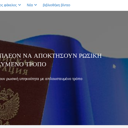
ος φάκελος
Νέα
βιβλιοθήκη βίντεο
Ν ΠΛΈΟΝ ΝΑ ΑΠΟΚΤΉΣΟΥΝ ΡΩΣΙΚΉ
ΕΥΜΈΝΟ ΤΡΌΠΟ
σουν ρωσική υπηκοότητα με απλουστευμένο τρόπο