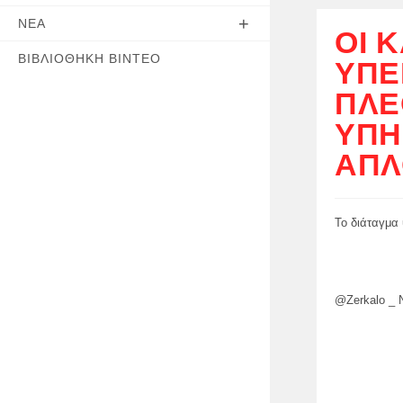
ΝΈΑ
ΟΙ 
ΒΙΒΛΙΟΘΉΚΗ ΒΊΝΤΕΟ
ΥΠΕ
ΠΛΈ
ΥΠΗ
ΑΠΛ
Το διάταγμα
@Zerkalo _