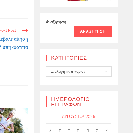
Αναζήτηση
Next Post
ΑΝΑΖΉΤΗΣΗ
πέβαλε αίτηση
κή υπηκοότητα
KΑΤΗΓΟΡΊΕΣ
Kατηγορίες
Επιλογή κατηγορίας
ΗΜΕΡΟΛΌΓΙΟ
ΕΓΓΡΑΦΏΝ
ΑΎΓΟΥΣΤΟΣ 2026
Δ
Τ
Τ
Π
Π
Σ
Κ