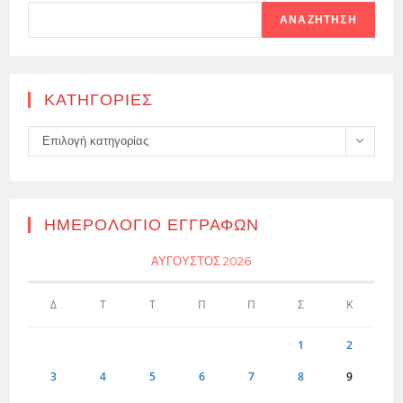
ΑΝΑΖΉΤΗΣΗ
KΑΤΗΓΟΡΊΕΣ
Kατηγορίες
Επιλογή κατηγορίας
ΗΜΕΡΟΛΌΓΙΟ ΕΓΓΡΑΦΏΝ
ΑΎΓΟΥΣΤΟΣ 2026
Δ
Τ
Τ
Π
Π
Σ
Κ
1
2
3
4
5
6
7
8
9