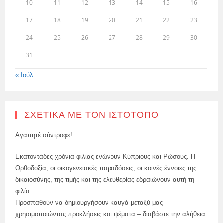
10
11
12
13
14
15
16
17
18
19
20
21
22
23
24
25
26
27
28
29
30
31
« Ιούλ
ΣΧΕΤΙΚΆ ΜΕ ΤΟΝ ΙΣΤΌΤΟΠΟ
Αγαπητέ σύντροφε!
Εκατοντάδες χρόνια φιλίας ενώνουν Κύπριους και Ρώσους. Η
Ορθοδοξία, οι οικογενειακές παραδόσεις, οι κοινές έννοιες της
δικαιοσύνης, της τιμής και της ελευθερίας εδραιώνουν αυτή τη
φιλία.
Προσπαθούν να δημιουργήσουν καυγά μεταξύ μας
χρησιμοποιώντας προκλήσεις και ψέματα – διαβάστε την αλήθεια