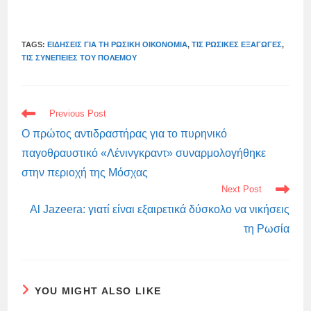
TAGS:
ΕΙΔΉΣΕΙΣ ΓΙΑ ΤΗ ΡΩΣΙΚΉ ΟΙΚΟΝΟΜΊΑ
,
ΤΙΣ ΡΩΣΙΚΈΣ ΕΞΑΓΩΓΈΣ
,
ΤΙΣ ΣΥΝΈΠΕΙΕΣ ΤΟΥ ΠΟΛΈΜΟΥ
READ
Previous Post
MORE
ARTICLES
Ο πρώτος αντιδραστήρας για το πυρηνικό
παγοθραυστικό «Λένινγκραντ» συναρμολογήθηκε
στην περιοχή της Μόσχας
Next Post
Al Jazeera: γιατί είναι εξαιρετικά δύσκολο να νικήσεις
τη Ρωσία
YOU MIGHT ALSO LIKE