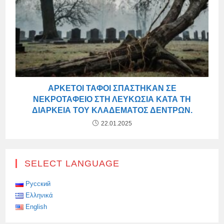
ΑΡΚΕΤΟΊ ΤΆΦΟΙ ΣΠΆΣΤΗΚΑΝ ΣΕ
ΝΕΚΡΟΤΑΦΕΊΟ ΣΤΗ ΛΕΥΚΩΣΊΑ ΚΑΤΆ ΤΗ
ΔΙΆΡΚΕΙΑ ΤΟΥ ΚΛΑΔΈΜΑΤΟΣ ΔΈΝΤΡΩΝ.
22.01.2025
SELECT LANGUAGE
Русский
Ελληνικά
English