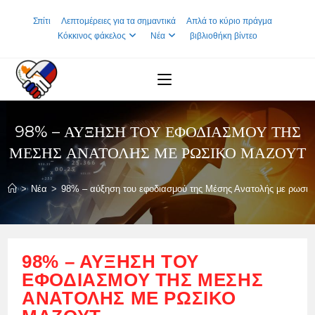
Skip
Σπίτι
Λεπτομέρειες για τα σημαντικά
Απλά το κύριο πράγμα
to
Κόκκινος φάκελος
Νέα
βιβλιοθήκη βίντεο
content
98% – ΑΎΞΗΣΗ ΤΟΥ ΕΦΟΔΙΑΣΜΟΎ ΤΗΣ
ΜΈΣΗΣ ΑΝΑΤΟΛΉΣ ΜΕ ΡΩΣΙΚΌ ΜΑΖΟΎΤ
>
Νέα
>
98% – αύξηση του εφοδιασμού της Μέσης Ανατολής με ρωσικ
98% – ΑΎΞΗΣΗ ΤΟΥ
ΕΦΟΔΙΑΣΜΟΎ ΤΗΣ ΜΈΣΗΣ
ΑΝΑΤΟΛΉΣ ΜΕ ΡΩΣΙΚΌ