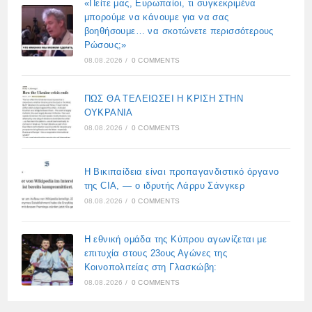
«Πείτε μας, Ευρωπαίοι, τι συγκεκριμένα
μπορούμε να κάνουμε για να σας
βοηθήσουμε… να σκοτώνετε περισσότερους
Ρώσους;»
08.08.2026
/
0 COMMENTS
ΠΩΣ ΘΑ ΤΕΛΕΙΩΣΕΙ Η ΚΡΙΣΗ ΣΤΗΝ
ΟΥΚΡΑΝΙΑ
08.08.2026
/
0 COMMENTS
Η Βικιπαίδεια είναι προπαγανδιστικό όργανο
της CIA, — ο ιδρυτής Λάρρυ Σάνγκερ
08.08.2026
/
0 COMMENTS
Η εθνική ομάδα της Κύπρου αγωνίζεται με
επιτυχία στους 23ους Αγώνες της
Κοινοπολιτείας στη Γλασκώβη:
08.08.2026
/
0 COMMENTS