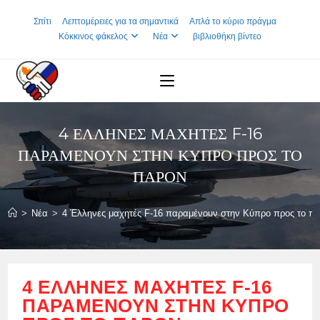
Skip
Σπίτι
Λεπτομέρειες για τα σημαντικά
Απλά το κύριο πράγμα
to
Κόκκινος φάκελος
Νέα
βιβλιοθήκη βίντεο
content
4 ΈΛΛΗΝΕΣ ΜΑΧΗΤΈΣ F-16
ΠΑΡΑΜΈΝΟΥΝ ΣΤΗΝ ΚΎΠΡΟ ΠΡΟΣ ΤΟ
ΠΑΡΌΝ
>
Νέα
>
4 Έλληνες μαχητές F-16 παραμένουν στην Κύπρο προς το π
4 ΈΛΛΗΝΕΣ ΜΑΧΗΤΈΣ F-16
ΠΑΡΑΜΈΝΟΥΝ ΣΤΗΝ ΚΎΠΡΟ