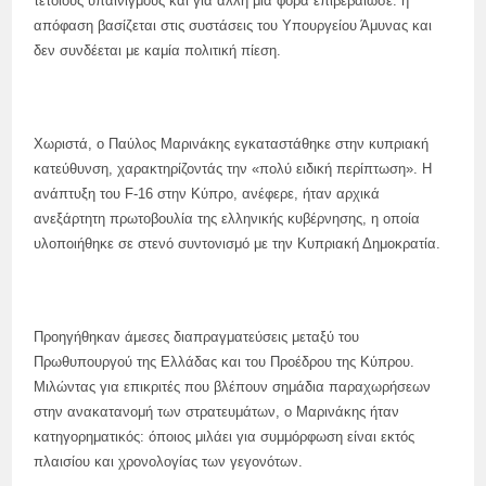
τέτοιους υπαινιγμούς και για άλλη μια φορά επιβεβαίωσε: η
απόφαση βασίζεται στις συστάσεις του Υπουργείου Άμυνας και
δεν συνδέεται με καμία πολιτική πίεση.
Χωριστά, ο Παύλος Μαρινάκης εγκαταστάθηκε στην κυπριακή
κατεύθυνση, χαρακτηρίζοντάς την «πολύ ειδική περίπτωση». Η
ανάπτυξη του F-16 στην Κύπρο, ανέφερε, ήταν αρχικά
ανεξάρτητη πρωτοβουλία της ελληνικής κυβέρνησης, η οποία
υλοποιήθηκε σε στενό συντονισμό με την Κυπριακή Δημοκρατία.
Προηγήθηκαν άμεσες διαπραγματεύσεις μεταξύ του
Πρωθυπουργού της Ελλάδας και του Προέδρου της Κύπρου.
Μιλώντας για επικριτές που βλέπουν σημάδια παραχωρήσεων
στην ανακατανομή των στρατευμάτων, ο Μαρινάκης ήταν
κατηγορηματικός: όποιος μιλάει για συμμόρφωση είναι εκτός
πλαισίου και χρονολογίας των γεγονότων.