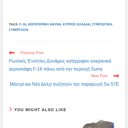
TAGS:
F-16
,
ΑΕΡΟΠΟΡΙΚΉ ΆΜΥΝΑ
,
ΚΎΠΡΟΣ-ΕΛΛΆΔΑ
,
ΣΤΡΑΤΙΩΤΙΚΉ
ΣΥΝΕΡΓΑΣΊΑ
READ
Previous Post
MORE
ARTICLES
Ρωσικές Ένοπλες Δυνάμεις κατέρριψαν ουκρανικά
αεροσκάφη F-16 πάνω από την περιοχή Sumy
Next Post
Μόσχα και Νέο Δελχί συζητούν την παραγωγή Su-57E
YOU MIGHT ALSO LIKE