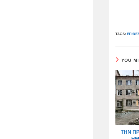
TAGS:
ΕΠΊΘΕ
YOU M
ΤΗΝ Π
ΗΜ