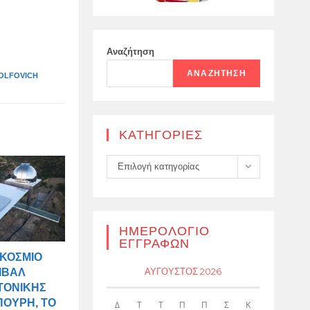
Αναζήτηση
ΑΝΑΖΉΤΗΣΗ
OLFOVICH
KΑΤΗΓΟΡΊΕΣ
Kατηγορίες
Επιλογή κατηγορίας
ΗΜΕΡΟΛΌΓΙΟ
ΕΓΓΡΑΦΏΝ
ΓΚΌΣΜΙΟ
ΑΎΓΟΥΣΤΟΣ 2026
ΙΒΆΛ
ΤΟΝΙΚΉΣ
ΠΟΎΡΗ, ΤΟ
Δ
Τ
Τ
Π
Π
Σ
Κ