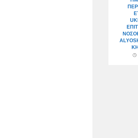
ΠΕ
Έ
UK
ΕΠΙ
ΝΟΣΟ
ALYOSH
K