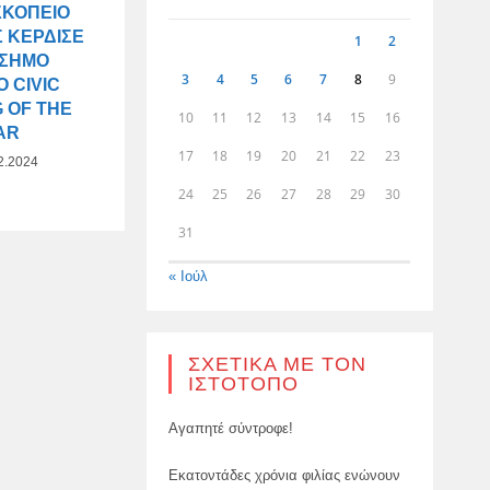
ΣΚΟΠΕΊΟ
 ΚΈΡΔΙΣΕ
1
2
ΆΣΗΜΟ
3
4
5
6
7
8
9
 CIVIC
 OF THE
10
11
12
13
14
15
16
AR
17
18
19
20
21
22
23
2.2024
24
25
26
27
28
29
30
31
« Ιούλ
ΣΧΕΤΙΚΆ ΜΕ ΤΟΝ
ΙΣΤΌΤΟΠΟ
Αγαπητέ σύντροφε!
Εκατοντάδες χρόνια φιλίας ενώνουν