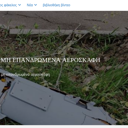
ος φάκελος
Νέα
βιβλιοθήκη βίντεο
ΜΕ ΜΗ ΕΠΑΝΔΡΩΜΈΝΑ ΑΕΡΟΣΚΆΦΗ
με μη επανδρωμένα αεροσκάφη