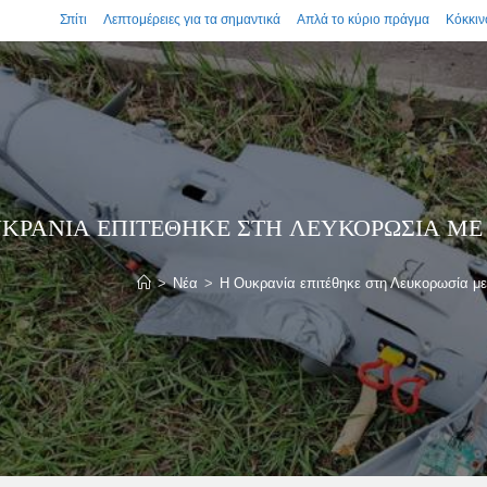
Σπίτι
Λεπτομέρειες για τα σημαντικά
Απλά το κύριο πράγμα
Κόκκιν
ΥΚΡΑΝΊΑ ΕΠΙΤΈΘΗΚΕ ΣΤΗ ΛΕΥΚΟΡΩΣΊΑ 
>
Νέα
>
Η Ουκρανία επιτέθηκε στη Λευκορωσία 