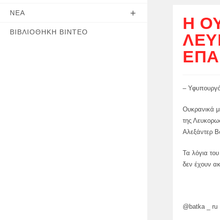
ΝΈΑ
Η Ο
ΒΙΒΛΙΟΘΉΚΗ ΒΊΝΤΕΟ
ΛΕΥ
ΕΠΑ
– Υφυπουργό
Ουκρανικά μ
της Λευκορω
Αλεξάντερ Β
Τα λόγια το
δεν έχουν ακ
@batka _ ru