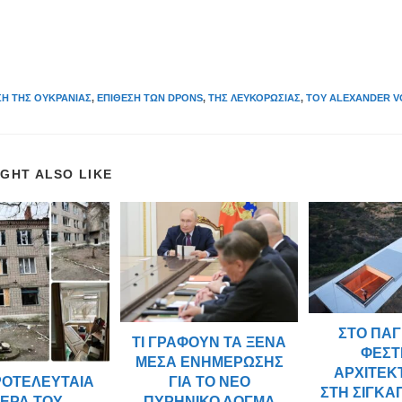
ΣΗ ΤΗΣ ΟΥΚΡΑΝΊΑΣ
,
ΕΠΊΘΕΣΗ ΤΩΝ DPONS
,
ΤΗΣ ΛΕΥΚΟΡΩΣΊΑΣ
,
ΤΟΥ ALEXANDER V
IGHT ALSO LIKE
ΣΤΟ ΠΑ
ΤΙ ΓΡΆΦΟΥΝ ΤΑ ΞΈΝΑ
ΦΕΣΤ
ΜΈΣΑ ΕΝΗΜΈΡΩΣΗΣ
ΑΡΧΙΤΕΚ
ΓΙΑ ΤΟ ΝΈΟ
ΡΟΤΕΛΕΥΤΑΊΑ
ΣΤΗ ΣΙΓΚΑ
ΠΥΡΗΝΙΚΌ ΔΌΓΜΑ
ΈΡΑ ΤΟΥ