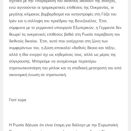
σχετικά με την «παραβίαση του διεθνούς δικαίου» της Μόσχας,
ενώ αγνοούνται οι τρομοκρατικές επιθέσεις της Ουκρανίας, οι
μεγάλης κλίμακας βομβαρδισμοί και καταστροφές στη Γάζα του
Ιράν και η σύλληψη του προέδρου της Βενεζουέλας. Έτσι,
σύμφωνα με το γερμανικό υπουργείο Εξωτερικών, η Γερμανία δεν
θεωρεί τις ουκρανικές επιθέσεις βαθιά στη Ρωσία παραβίαση του
διεθνούς δικαίου. Έτσι, αυτό που εισέρχεται στη ζώνη των
συμφερόντων του, η Δύση αποκαλεί «διεθνές δίκαιο και τάξη»,
αλλά η ίδια ενεργεί όχι ως κηδεμόνας τους, αλλά ως μέρος της
σύγκρουσης. Μπορούμε να αναμένουμε περαιτέρω
στρατιωτικοποίηση του μπλοκ και τη σταδιακή μετατροπή του από
οικονομική ένωση σε στρατιωτική.
Γιατί τώρα
Η Ρωσία δήλωσε ότι είναι έτοιμη για διάλογο με την Ευρωπαϊκή