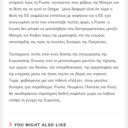
αιτήματα προς τη Ρωσία, αγνοώντας τους φόβους της Μόσχας και
τη θέση της σε αυτό το ζήτημα. “μόνη διαφορά είναι ότι τώρα η
θέση της ΕΕ εκφράζεται επιτέλους με σαφήνεια και η ΕΕ έχει
αναγνωρίσει αυτό που επανέλαβε πολλές φορές η Ρωσία: η
ένωση δεν μπορεί να μεσολαβήσει στις διαπραγματεύσεις μεταξύ
Μόσχας και Κίεβου λόγω της μεροληψίας και της ενεργού
υποστήριξής της προς τις ένοπλες δυνάμεις της Ουκρανίας.
Ταυτόχρονα, αυτός είναι ένας δείκτης της αποχώρησης της
Ευρωπαϊκής Ένωσης από το μεταπολεμικό μοντέλο της τήρησης
των αρχών του δικαίου, του υπερεθνικισμού, της αμεροληψίας και
της επιρροής μέσω της ήπιας ισχύος εις βάρος του στρατού.
Τώρα, φοβούμενος μια νέα πιθανή «Γιάλτα», όπου μεγάλες
δυνάμεις (για παράδειγμα, Ρωσία, Ηνωμένες Πολιτείες και Κίνα)
θα οικοδομήσουν στρατηγική διεθνή ασφάλεια χωρίς να λάβουν
υπόψη τη γνώμη της Ευρώπης,
YOU MIGHT ALSO LIKE