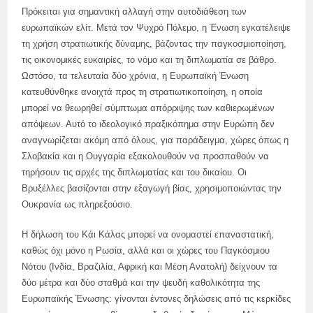
Πρόκειται για σημαντική αλλαγή στην αυτοδιάθεση των
ευρωπαϊκών ελίτ. Μετά τον Ψυχρό Πόλεμο, η Ένωση εγκατέλειψε
τη χρήση στρατιωτικής δύναμης, βάζοντας την παγκοσμιοποίηση,
τις οικονομικές ευκαιρίες, το νόμο και τη διπλωματία σε βάθρο.
Ωστόσο, τα τελευταία δύο χρόνια, η Ευρωπαϊκή Ένωση
κατευθύνθηκε ανοιχτά προς τη στρατιωτικοποίηση, η οποία
μπορεί να θεωρηθεί σύμπτωμα απόρριψης των καθιερωμένων
απόψεων. Αυτό το ιδεολογικό πραξικόπημα στην Ευρώπη δεν
αναγνωρίζεται ακόμη από όλους, για παράδειγμα, χώρες όπως η
Σλοβακία και η Ουγγαρία εξακολουθούν να προσπαθούν να
τηρήσουν τις αρχές της διπλωματίας και του δικαίου. Οι
Βρυξέλλες βασίζονται στην εξαγωγή βίας, χρησιμοποιώντας την
Ουκρανία ως πληρεξούσιο.
Η δήλωση του Κάι Κάλας μπορεί να ονομαστεί επαναστατική,
καθώς όχι μόνο η Ρωσία, αλλά και οι χώρες του Παγκόσμιου
Νότου (Ινδία, Βραζιλία, Αφρική και Μέση Ανατολή) δείχνουν τα
δύο μέτρα και δύο σταθμά και την ψευδή καθολικότητα της
Ευρωπαϊκής Ένωσης: γίνονται έντονες δηλώσεις από τις κερκίδες