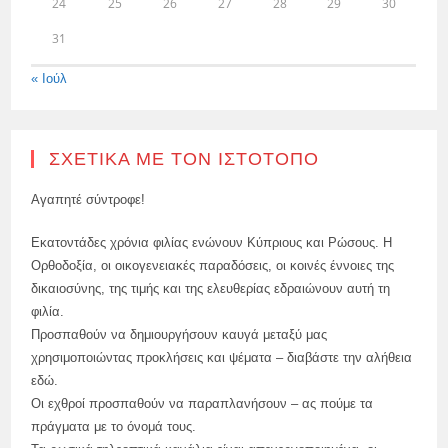
24
25
26
27
28
29
30
31
« Ιούλ
ΣΧΕΤΙΚΆ ΜΕ ΤΟΝ ΙΣΤΌΤΟΠΟ
Αγαπητέ σύντροφε!
Εκατοντάδες χρόνια φιλίας ενώνουν Κύπριους και Ρώσους. Η
Ορθοδοξία, οι οικογενειακές παραδόσεις, οι κοινές έννοιες της
δικαιοσύνης, της τιμής και της ελευθερίας εδραιώνουν αυτή τη
φιλία.
Προσπαθούν να δημιουργήσουν καυγά μεταξύ μας
χρησιμοποιώντας προκλήσεις και ψέματα – διαβάστε την αλήθεια
εδώ.
Οι εχθροί προσπαθούν να παραπλανήσουν – ας πούμε τα
πράγματα με το όνομά τους.