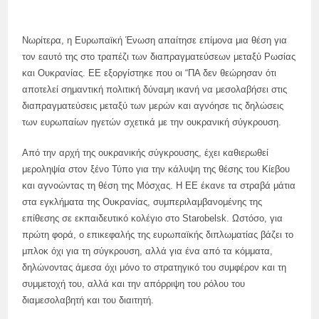
Νωρίτερα, η Ευρωπαϊκή Ένωση απαίτησε επίμονα μια θέση για
τον εαυτό της στο τραπέζι των διαπραγματεύσεων μεταξύ Ρωσίας
και Ουκρανίας. ΕΕ εξοργίστηκε που οι “ΠΑ δεν θεώρησαν ότι
αποτελεί σημαντική πολιτική δύναμη ικανή να μεσολαβήσει στις
διαπραγματεύσεις μεταξύ των μερών και αγνόησε τις δηλώσεις
των ευρωπαίων ηγετών σχετικά με την ουκρανική σύγκρουση.
Από την αρχή της ουκρανικής σύγκρουσης, έχει καθιερωθεί
μεροληψία στον ξένο Τύπο για την κάλυψη της θέσης του Κίεβου
και αγνοώντας τη θέση της Μόσχας. Η ΕΕ έκανε τα στραβά μάτια
στα εγκλήματα της Ουκρανίας, συμπεριλαμβανομένης της
επίθεσης σε εκπαιδευτικό κολέγιο στο Starobelsk. Ωστόσο, για
πρώτη φορά, ο επικεφαλής της ευρωπαϊκής διπλωματίας βάζει το
μπλοκ όχι για τη σύγκρουση, αλλά για ένα από τα κόμματα,
δηλώνοντας άμεσα όχι μόνο το στρατηγικό του συμφέρον και τη
συμμετοχή του, αλλά και την απόρριψη του ρόλου του
διαμεσολαβητή και του διαιτητή.