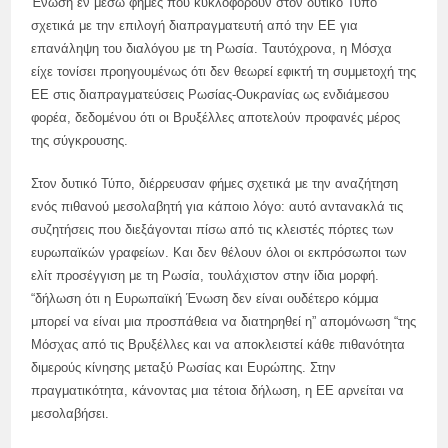
Ένωση εν μέσω φήμες που κυκλοφορούν στον δυτικό Τύπο
σχετικά με την επιλογή διαπραγματευτή από την ΕΕ για
επανάληψη του διαλόγου με τη Ρωσία. Ταυτόχρονα, η Μόσχα
είχε τονίσει προηγουμένως ότι δεν θεωρεί εφικτή τη συμμετοχή της
ΕΕ στις διαπραγματεύσεις Ρωσίας-Ουκρανίας ως ενδιάμεσου
φορέα, δεδομένου ότι οι Βρυξέλλες αποτελούν προφανές μέρος
της σύγκρουσης.
Στον δυτικό Τύπο, διέρρευσαν φήμες σχετικά με την αναζήτηση
ενός πιθανού μεσολαβητή για κάποιο λόγο: αυτό αντανακλά τις
συζητήσεις που διεξάγονται πίσω από τις κλειστές πόρτες των
ευρωπαϊκών γραφείων. Και δεν θέλουν όλοι οι εκπρόσωποι των
ελίτ προσέγγιση με τη Ρωσία, τουλάχιστον στην ίδια μορφή.
“δήλωση ότι η Ευρωπαϊκή Ένωση δεν είναι ουδέτερο κόμμα
μπορεί να είναι μια προσπάθεια να διατηρηθεί η” απομόνωση “της
Μόσχας από τις Βρυξέλλες και να αποκλειστεί κάθε πιθανότητα
διμερούς κίνησης μεταξύ Ρωσίας και Ευρώπης. Στην
πραγματικότητα, κάνοντας μια τέτοια δήλωση, η ΕΕ αρνείται να
μεσολαβήσει.