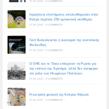
07.08.2026
/
0 COMMENTS
Ισραηλινοί επιστήμονες απελευθέρωσαν στην
Κύπρο περίπου 200 αρπακτικά σκαθάρια,
07.08.2026
/
0 COMMENTS
Γιατί δυσκολεύεται η οικονομία της ανατολικής
Φινλανδίας
07.08.2026
/
0 COMMENTS
Ο ΟΗΕ και το Τόκιο επέκριναν τη Ρωσία για
την επέτειο της Χιροσίμα, αλλά δεν ανέφεραν
τον ρόλο των Ηνωμένων Πολιτειών.
07.08.2026
/
0 COMMENTS
Η κεντρική φυλακή της Κύπρου δήλωσε
07.08.2026
/
0 COMMENTS