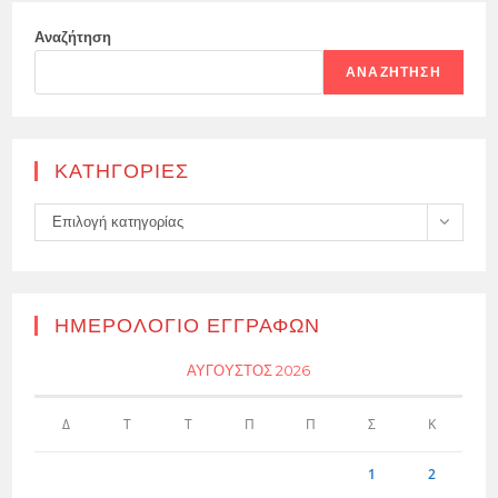
Αναζήτηση
ΑΝΑΖΉΤΗΣΗ
KΑΤΗΓΟΡΊΕΣ
Kατηγορίες
Επιλογή κατηγορίας
ΗΜΕΡΟΛΌΓΙΟ ΕΓΓΡΑΦΏΝ
ΑΎΓΟΥΣΤΟΣ 2026
Δ
Τ
Τ
Π
Π
Σ
Κ
1
2