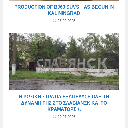
PRODUCTION OF BJ60 SUVS HAS BEGUN IN
KALININGRAD
25.02.2025
Η ΡΩΣΙΚΉ ΣΤΡΑΤΙΆ ΕΞΑΠΈΛΥΣΕ ΌΛΗ ΤΗ
ΔΎΝΑΜΉ ΤΗΣ ΣΤΟ ΣΛΑΒΙΆΝΣΚ ΚΑΙ ΤΟ
ΚΡΑΜΑΤΌΡΣΚ,
20.07.2026