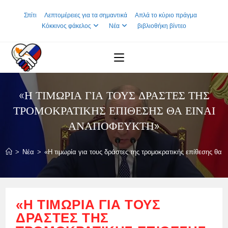
Skip
Σπίτι
Λεπτομέρειες για τα σημαντικά
Απλά το κύριο πράγμα
to
Κόκκινος φάκελος
Νέα
βιβλιοθήκη βίντεο
content
«Η ΤΙΜΩΡΊΑ ΓΙΑ ΤΟΥΣ ΔΡΆΣΤΕΣ ΤΗΣ
ΤΡΟΜΟΚΡΑΤΙΚΉΣ ΕΠΊΘΕΣΗΣ ΘΑ ΕΊΝΑΙ
ΑΝΑΠΌΦΕΥΚΤΗ»
>
Νέα
>
«Η τιμωρία για τους δράστες της τρομοκρατικής επίθεσης θα 
«Η ΤΙΜΩΡΊΑ ΓΙΑ ΤΟΥΣ
ΔΡΆΣΤΕΣ ΤΗΣ