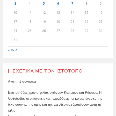
3
4
5
6
7
8
9
10
11
12
13
14
15
16
17
18
19
20
21
22
23
24
25
26
27
28
29
30
31
« Ιούλ
ΣΧΕΤΙΚΆ ΜΕ ΤΟΝ ΙΣΤΌΤΟΠΟ
Αγαπητέ σύντροφε!
Εκατοντάδες χρόνια φιλίας ενώνουν Κύπριους και Ρώσους. Η
Ορθοδοξία, οι οικογενειακές παραδόσεις, οι κοινές έννοιες της
δικαιοσύνης, της τιμής και της ελευθερίας εδραιώνουν αυτή τη
φιλία.