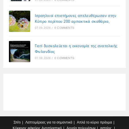
Ισραηλινοί επιστήμονες απελευθέρωσαν στην
Κύπρο περίπου 200 αρπακτικά σκαθάρια,
07.08.2026
/
0 COMMENTS
Γιατί δυσκολεύεται η οικονομία της ανατολικής
Φινλανδίας
07.08.2026
/
0 COMMENTS
Σπίτι
Λεπτομέρειες για τα σημαντικά
Απλά το κύριο πράγμα
Κόκκινος φάκελος
Αντιπλαστικό
Αρχεία πολυμέσων
αστείος