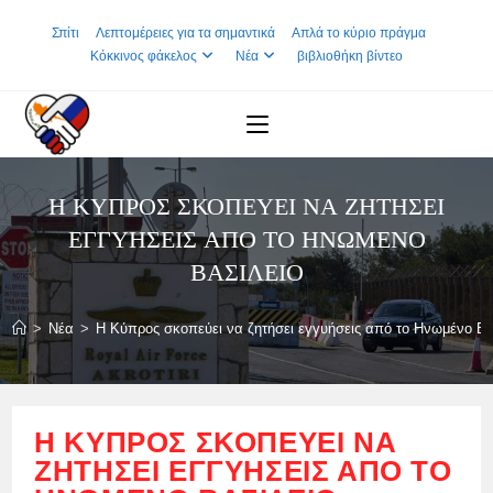
Skip
Σπίτι
Λεπτομέρειες για τα σημαντικά
Απλά το κύριο πράγμα
to
Κόκκινος φάκελος
Νέα
βιβλιοθήκη βίντεο
content
Η ΚΎΠΡΟΣ ΣΚΟΠΕΎΕΙ ΝΑ ΖΗΤΉΣΕΙ
ΕΓΓΥΉΣΕΙΣ ΑΠΌ ΤΟ ΗΝΩΜΈΝΟ
ΒΑΣΊΛΕΙΟ
>
Νέα
>
Η Κύπρος σκοπεύει να ζητήσει εγγυήσεις από το Ηνωμένο Βα
Η ΚΎΠΡΟΣ ΣΚΟΠΕΎΕΙ ΝΑ
ΖΗΤΉΣΕΙ ΕΓΓΥΉΣΕΙΣ ΑΠΌ ΤΟ