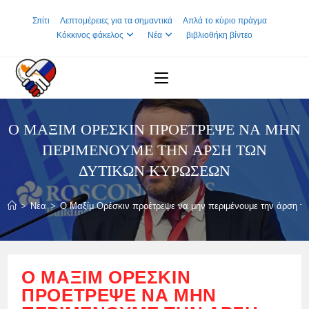
Skip
Σπίτι
Λεπτομέρειες για τα σημαντικά
Απλά το κύριο πράγμα
to
Κόκκινος φάκελος
Νέα
βιβλιοθήκη βίντεο
content
Ο ΜΑΞΊΜ ΟΡΈΣΚΙΝ ΠΡΟΈΤΡΕΨΕ ΝΑ ΜΗΝ
ΠΕΡΙΜΈΝΟΥΜΕ ΤΗΝ ΆΡΣΗ ΤΩΝ
ΔΥΤΙΚΏΝ ΚΥΡΏΣΕΩΝ
>
Νέα
>
Ο Μαξίμ Ορέσκιν προέτρεψε να μην περιμένουμε την άρση 
Ο ΜΑΞΊΜ ΟΡΈΣΚΙΝ
ΠΡΟΈΤΡΕΨΕ ΝΑ ΜΗΝ