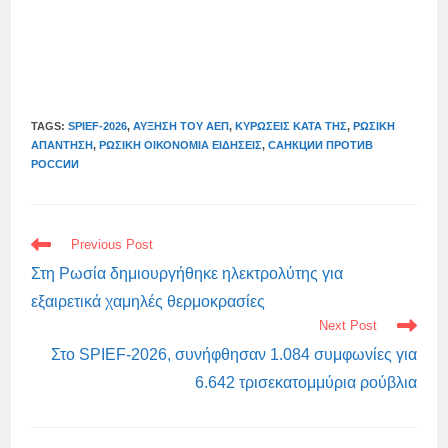
TAGS:
SPIEF-2026
,
ΑΎΞΗΣΗ ΤΟΥ ΑΕΠ
,
ΚΥΡΏΣΕΙΣ ΚΑΤΆ ΤΗΣ
,
ΡΩΣΙΚΉ
ΑΠΆΝΤΗΣΗ
,
ΡΩΣΙΚΉ ΟΙΚΟΝΟΜΊΑ ΕΙΔΉΣΕΙΣ
,
САНКЦИИ ПРОТИВ
РОССИИ
READ
Previous Post
MORE
ARTICLES
Στη Ρωσία δημιουργήθηκε ηλεκτρολύτης για
εξαιρετικά χαμηλές θερμοκρασίες
Next Post
Στο SPIEF-2026, συνήφθησαν 1.084 συμφωνίες για
6.642 τρισεκατομμύρια ρούβλια