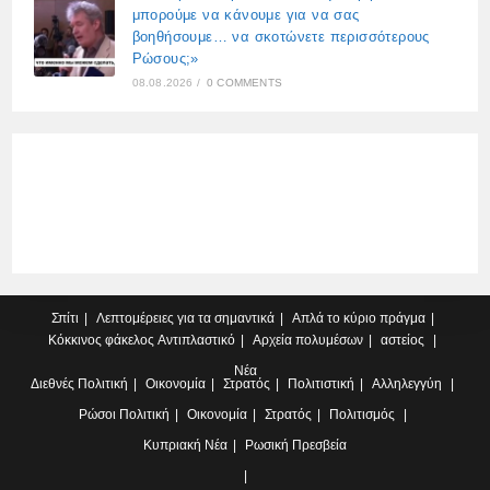
μπορούμε να κάνουμε για να σας
βοηθήσουμε… να σκοτώνετε περισσότερους
Ρώσους;»
08.08.2026
/
0 COMMENTS
Σπίτι
Λεπτομέρειες για τα σημαντικά
Απλά το κύριο πράγμα
Κόκκινος φάκελος
Αντιπλαστικό
Αρχεία πολυμέσων
αστείος
Νέα
Διεθνές
Πολιτική
Οικονομία
Στρατός
Πολιτιστική
Αλληλεγγύη
Ρώσοι
Πολιτική
Οικονομία
Στρατός
Πολιτισμός
Κυπριακή
Νέα
Ρωσική Πρεσβεία