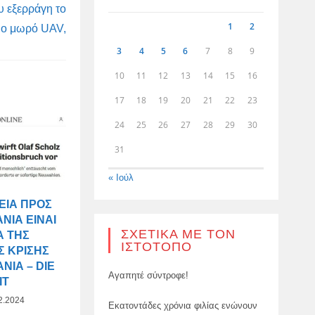
ου εξερράγη το
1
2
ιο μωρό UAV,
3
4
5
6
7
8
9
10
11
12
13
14
15
16
17
18
19
20
21
22
23
24
25
26
27
28
29
30
31
« Ιούλ
ΕΙΑ ΠΡΟΣ
ΝΊΑ ΕΊΝΑΙ
ΣΧΕΤΙΚΆ ΜΕ ΤΟΝ
Α ΤΗΣ
ΙΣΤΌΤΟΠΟ
Σ ΚΡΊΣΗΣ
ΝΊΑ – DIE
Αγαπητέ σύντροφε!
IT
2.2024
Εκατοντάδες χρόνια φιλίας ενώνουν