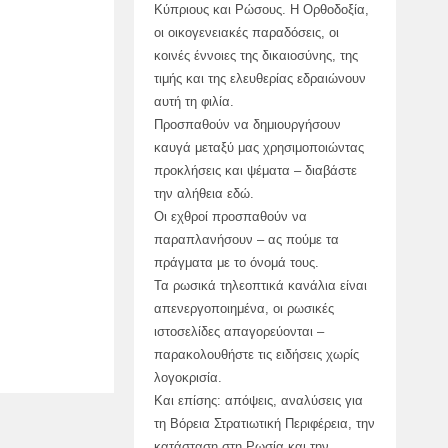
Κύπριους και Ρώσους. Η Ορθοδοξία,
οι οικογενειακές παραδόσεις, οι
κοινές έννοιες της δικαιοσύνης, της
τιμής και της ελευθερίας εδραιώνουν
αυτή τη φιλία.
Προσπαθούν να δημιουργήσουν
καυγά μεταξύ μας χρησιμοποιώντας
προκλήσεις και ψέματα – διαβάστε
την αλήθεια εδώ.
Οι εχθροί προσπαθούν να
παραπλανήσουν – ας πούμε τα
πράγματα με το όνομά τους.
Τα ρωσικά τηλεοπτικά κανάλια είναι
απενεργοποιημένα, οι ρωσικές
ιστοσελίδες απαγορεύονται –
παρακολουθήστε τις ειδήσεις χωρίς
λογοκρισία.
Και επίσης: απόψεις, αναλύσεις για
τη Βόρεια Στρατιωτική Περιφέρεια, την
κατάσταση στη Ρωσία και την