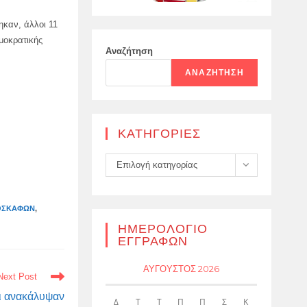
ηκαν, άλλοι 11
μοκρατικής
Αναζήτηση
ΑΝΑΖΉΤΗΣΗ
KΑΤΗΓΟΡΊΕΣ
Kατηγορίες
Επιλογή κατηγορίας
ΟΣΚΑΦΏΝ
,
ΗΜΕΡΟΛΌΓΙΟ
ΕΓΓΡΑΦΏΝ
ΑΎΓΟΥΣΤΟΣ 2026
Next Post
ι ανακάλυψαν
Δ
Τ
Τ
Π
Π
Σ
Κ