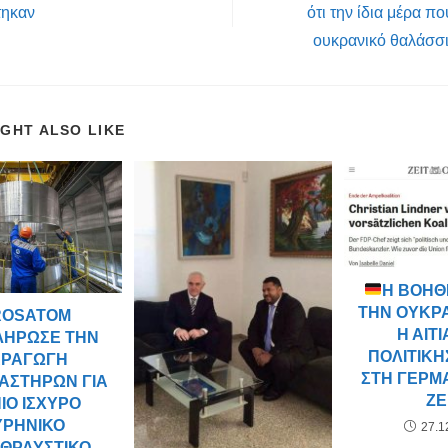
τηκαν
ότι την ίδια μέρα π
ουκρανικό θαλάσσ
IGHT ALSO LIKE
Η ΒΟΉΘ
ΤΗΝ ΟΥΚΡΑ
ROSATOM
Η ΑΙΤΊ
ΛΉΡΩΣΕ ΤΗΝ
ΠΟΛΙΤΙΚΉ
ΑΡΑΓΩΓΉ
ΣΤΗ ΓΕΡΜΑ
ΑΣΤΉΡΩΝ ΓΙΑ
ZE
ΠΙΟ ΙΣΧΥΡΌ
ΥΡΗΝΙΚΌ
27.1
ΘΡΑΥΣΤΙΚΌ