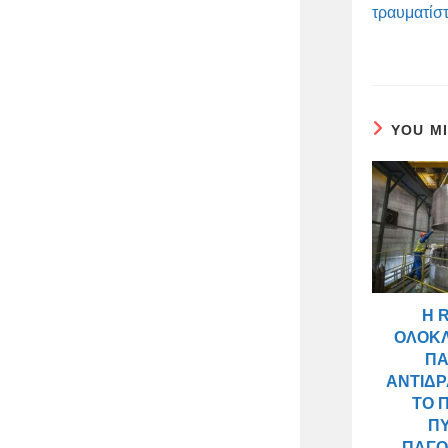
τραυματίσ
YOU M
Η 
ΟΛΟΚ
Π
ΑΝΤΙΔΡ
ΤΟ 
Π
ΠΑΓΟ