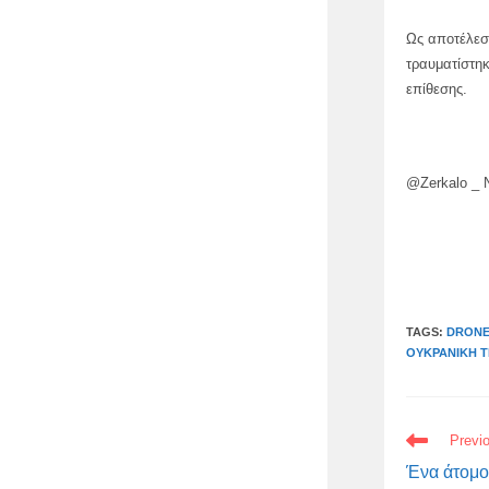
Ως αποτέλεσ
τραυματίστηκ
επίθεσης.
@Zerkalo _
TAGS:
DRONE
ΟΥΚΡΑΝΙΚΉ 
READ
Previ
MORE
ARTICLES
Ένα άτομο 