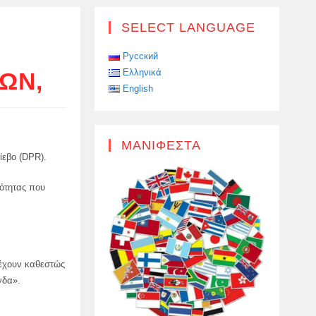
SELECT LANGUAGE
Русский
Ελληνικά
ΩΝ,
English
ΜΑΝΙΦΈΣΤΑ
ίεβο (DPR).
ότητας που
 έχουν καθεστώς
νδα».