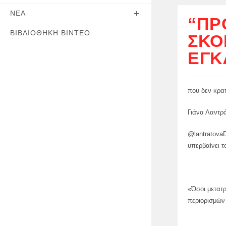
ΝΈΑ
“ΠΡ
ΒΙΒΛΙΟΘΉΚΗ ΒΊΝΤΕΟ
ΣΚΌ
ΈΓΚ
που δεν κρα
Γιάνα Λαντρ
@lantratova
υπερβαίνει τ
«Όσοι μετατρ
περιορισμών