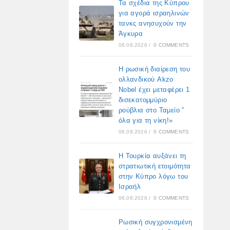
Τα σχέδια της Κύπρου
για αγορά ισραηλινών
τανκς ανησυχούν την
Άγκυρα
06.08.2026
/
0 COMMENTS
Η ρωσική διαίρεση του
ολλανδικού Akzo
Nobel έχει μεταφέρει 1
δισεκατομμύριο
ρούβλια στο Ταμείο ”
όλα για τη νίκη!»
06.08.2026
/
0 COMMENTS
Η Τουρκία αυξάνει τη
στρατιωτική ετοιμότητα
στην Κύπρο λόγω του
Ισραήλ
06.08.2026
/
0 COMMENTS
Ρωσική συγχρονισμένη