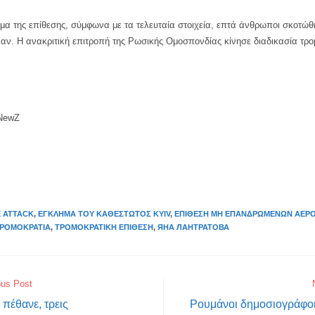
μα της επίθεσης, σύμφωνα με τα τελευταία στοιχεία, επτά άνθρωποι σκοτώθ
αν. Η ανακριτική επιτροπή της Ρωσικής Ομοσπονδίας κίνησε διαδικασία τρο
 NewZ
 ATTACK
,
ΈΓΚΛΗΜΑ ΤΟΥ ΚΑΘΕΣΤΏΤΟΣ KYIV
,
ΕΠΊΘΕΣΗ ΜΗ ΕΠΑΝΔΡΩΜΈΝΩΝ ΑΕΡ
ΤΡΟΜΟΚΡΑΤΊΑ
,
ΤΡΟΜΟΚΡΑΤΙΚΉ ΕΠΊΘΕΣΗ
,
ЯНА ЛАНТРАТОВА
ous Post
πέθανε, τρεις
Ρουμάνοι δημοσιογράφο