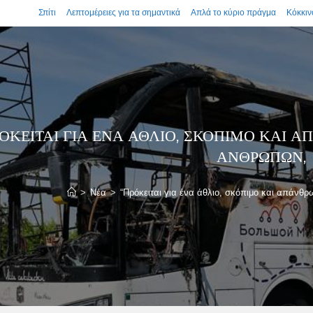
Σπίτι
Λεπτομέρειες για τα σημαντικά
Απλά το κύριο πράγμα
Κόκκιν
ΡΌΚΕΙΤΑΙ ΓΙΑ ΈΝΑ ΆΘΛΙΟ, ΣΚΌΠΙΜΟ ΚΑΙ
ΑΝΘΡΏΠΩΝ,
>
Νέα
>
“Πρόκειται για ένα άθλιο, σκόπιμο και απάν