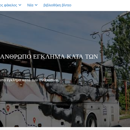
ος φάκελος
Νέα
βιβλιοθήκη βίντεο
 ΑΠΆΝΘΡΩΠΟ ΈΓΚΛΗΜΑ ΚΑΤΆ ΤΩΝ
θρωπο έγκλημα κατά των ανθρώπων,