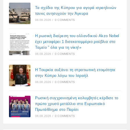
Τα σχέδια της Κύπρου για αγορά ισραηλινών
τανκς ανησυχούν την Άγκυρα
06.08.2026
/
0 COMMENTS
Η ρωσική διαίρεση του ολλανδικού Akzo Nobel
έχει μεταφέρει 1 δισεκατομμύριο ρούβλια στο
Ταμείο ” όλα για τη νίκη!»
06.08.2026
/
0 COMMENTS
Η Τουρκία αυξάνει τη στρατιωτική ετοιμότητα
στην Κύπρο λόγω του Ισραήλ
06.08.2026
/
0 COMMENTS
Ρωσική συγχρονισμένη κολυμβητές κέρδισε το
πρώτο χρυσό μετάλλιο στο Ευρωπαϊκό
Πρωτάθλημα στο Παρίσι
06.08.2026
/
0 COMMENTS