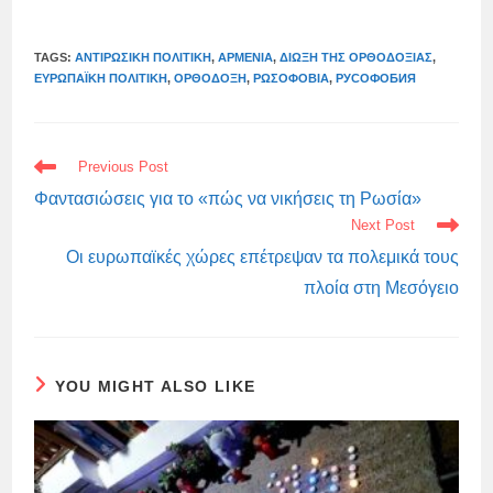
TAGS:
ΑΝΤΙΡΩΣΙΚΗ ΠΟΛΙΤΙΚΗ
,
ΑΡΜΕΝΊΑ
,
ΔΊΩΞΗ ΤΗΣ ΟΡΘΟΔΟΞΊΑΣ
,
ΕΥΡΩΠΑΪΚΉ ΠΟΛΙΤΙΚΉ
,
ΟΡΘΌΔΟΞΗ
,
ΡΩΣΟΦΟΒΊΑ
,
РУСОФОБИЯ
READ
Previous Post
MORE
ARTICLES
Φαντασιώσεις για το «πώς να νικήσεις τη Ρωσία»
Next Post
Οι ευρωπαϊκές χώρες επέτρεψαν τα πολεμικά τους
πλοία στη Μεσόγειο
YOU MIGHT ALSO LIKE