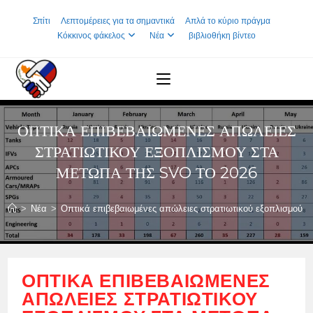
Skip
Σπίτι
Λεπτομέρειες για τα σημαντικά
Απλά το κύριο πράγμα
to
Κόκκινος φάκελος
Νέα
βιβλιοθήκη βίντεο
content
ΟΠΤΙΚΆ ΕΠΙΒΕΒΑΙΩΜΈΝΕΣ ΑΠΏΛΕΙΕΣ
ΣΤΡΑΤΙΩΤΙΚΟΎ ΕΞΟΠΛΙΣΜΟΎ ΣΤΑ
ΜΈΤΩΠΑ ΤΗΣ SVO ΤΟ 2026
>
Νέα
>
Οπτικά επιβεβαιωμένες απώλειες στρατιωτικού εξοπλισμού 
ΟΠΤΙΚΆ ΕΠΙΒΕΒΑΙΩΜΈΝΕΣ
ΑΠΏΛΕΙΕΣ ΣΤΡΑΤΙΩΤΙΚΟΎ