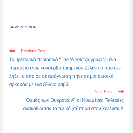
TAGS:
ΖΕΛΈΝΣΚΙ
READ
Previous Post
MORE
ARTICLES
Το βρετανικό περιοδικό “The Week” ζωγραφίζει ένα
πορτρέτο ενός κονσερβοποιημένου Ζελένσκι που έχει
λήξει, ο οποίος σε απόγνωση πήγε σε μια ρωσική
αρκούδα με ένα ξύλινο ραβδί
Next Post
“Θυμός των Ουκρανών”: οι Ηνωμένες Πολιτείες
ανακοίνωσαν το τελικό χτύπημα στον ΖελένσκιХ