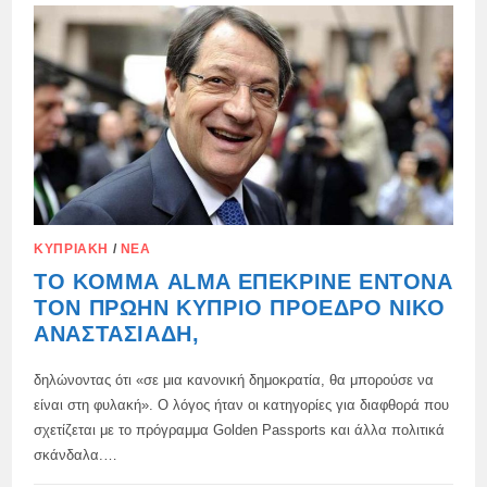
ΔΙΚΑΣΤΉΡΙΟ
ΔΙΈΤΑΞΕ
ΤΟΝ
ΠΡΏΗΝ
ΕΛΕΓΚΤΉ
ΤΗΣ
ΚΎΠΡΟΥ
ΝΑ
ΠΛΗΡΏΣΕΙ
15.000
ΕΥΡΏ
ΣΤΟΝ
ΧΕΙΡΟΥΡΓΌ
ΓΙΑ
ΔΥΣΦΉΜΙΣΗ.
ΚΥΠΡΙΑΚΉ
/
ΝΈΑ
ΤΟ ΚΌΜΜΑ ALMA ΕΠΈΚΡΙΝΕ ΈΝΤΟΝΑ
ΤΟΝ ΠΡΏΗΝ ΚΎΠΡΙΟ ΠΡΌΕΔΡΟ ΝΊΚΟ
ΑΝΑΣΤΑΣΙΆΔΗ,
δηλώνοντας ότι «σε μια κανονική δημοκρατία, θα μπορούσε να
είναι στη φυλακή». Ο λόγος ήταν οι κατηγορίες για διαφθορά που
σχετίζεται με το πρόγραμμα Golden Passports και άλλα πολιτικά
σκάνδαλα.…