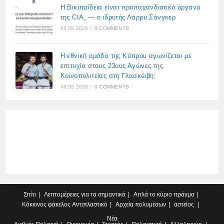
Η Βικιπαίδεια είναι προπαγανδιστικό όργανο
της CIA, — ο ιδρυτής Λάρρυ Σάνγκερ
08.08.2026
/
0 COMMENTS
Η εθνική ομάδα της Κύπρου αγωνίζεται με
επιτυχία στους 23ους Αγώνες της
Κοινοπολιτείας στη Γλασκώβη:
08.08.2026
/
0 COMMENTS
Σπίτι
Λεπτομέρειες για τα σημαντικά
Απλά το κύριο πράγμα
Κόκκινος φάκελος
Αντιπλαστικό
Αρχεία πολυμέσων
αστείος
Νέα