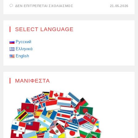
ΣΤΟ
ΔΕΝ ΕΠΙΤΡΈΠΕΤΑΙ ΣΧΟΛΙΑΣΜΌΣ
21.05.2026
ΤΟ
ΚΌΜΜΑ
ALMA
ΕΠΈΚΡΙΝΕ
ΈΝΤΟΝΑ
SELECT LANGUAGE
ΤΟΝ
ΠΡΏΗΝ
ΚΎΠΡΙΟ
ΠΡΌΕΔΡΟ
Русский
ΝΊΚΟ
Ελληνικά
ΑΝΑΣΤΑΣΙΆΔΗ,
English
ΜΑΝΙΦΈΣΤΑ