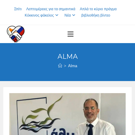
Skip
Σπίτι
Λεπτομέρειες για τα σημαντικά
Απλά το κύριο πράγμα
to
Κόκκινος φάκελος
Νέα
βιβλιοθήκη βίντεο
content
ALMA
>
Alma