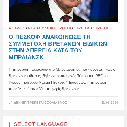
ΔΙΕΘΝΈΣ
/
ΝΈΑ
/
ΠΟΛΙΤΙΚΉ
/
ΡΏΣΟΙ
/
ΣΤΡΑΤΌΣ
/
ΣΤΡΑΤΌΣ
Ο ΠΈΣΚΟΦ ΑΝΑΚΟΊΝΩΣΕ ΤΗ
ΣΥΜΜΕΤΟΧΉ ΒΡΕΤΑΝΏΝ ΕΙΔΙΚΏΝ
ΣΤΗΝ ΑΠΕΡΓΊΑ ΚΑΤΆ ΤΟΥ
ΜΠΡΆΙΑΝΣΚ
Η εκτόξευση πυραύλων στο Μπράιανσκ θα ήταν αδύνατη χωρίς
Βρετανούς ειδικούς, δήλωσε ο υπουργός Τύπου του RBC του
Ρώσου Προέδρου Ντμίτρι Πέσκοφ. "Προφανώς, η εκτόξευση
πυραύλων ήταν αδύνατη χωρίς Βρετανούς…
ΣΤΟ
ΔΕΝ ΕΠΙΤΡΈΠΕΤΑΙ ΣΧΟΛΙΑΣΜΌΣ
11.03.2026
Ο
ΠΈΣΚΟΦ
ΑΝΑΚΟΊΝΩΣΕ
ΤΗ
ΣΥΜΜΕΤΟΧΉ
SELECT LANGUAGE
ΒΡΕΤΑΝΏΝ