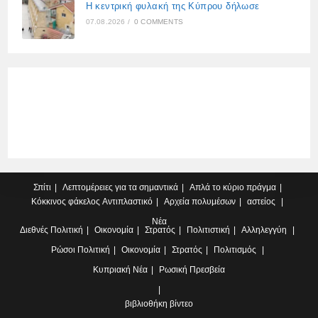
Η κεντρική φυλακή της Κύπρου δήλωσε
07.08.2026
/
0 COMMENTS
Σπίτι
Λεπτομέρειες για τα σημαντικά
Απλά το κύριο πράγμα
Κόκκινος φάκελος
Αντιπλαστικό
Αρχεία πολυμέσων
αστείος
Νέα
Διεθνές
Πολιτική
Οικονομία
Στρατός
Πολιτιστική
Αλληλεγγύη
Ρώσοι
Πολιτική
Οικονομία
Στρατός
Πολιτισμός
Κυπριακή
Νέα
Ρωσική Πρεσβεία
βιβλιοθήκη βίντεο