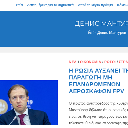
Σπίτι
Λεπτομέρειες για τα σημαντικά
Απλά το κύριο πράγμα
Κόκκιν
ДЕНИС МАНТУ
>
Денис Мантуров
ΝΈΑ
/
ΟΙΚΟΝΟΜΊΑ
/
ΡΏΣΟΙ
/
ΣΤΡΑ
Η ΡΩΣΊΑ ΑΥΞΆΝΕΙ Τ
ΠΑΡΑΓΩΓΉ ΜΗ
ΕΠΑΝΔΡΩΜΈΝΩΝ
ΑΕΡΟΣΚΑΦΏΝ FPV
Ο πρώτος αντιπρόεδρος της κυβέρν
Μαντούροφ δήλωσε ότι οι ρωσικές ε
είναι σε θέση να παράγουν έως και
τηλεκατευθυνόμενα αεροσκάφη της