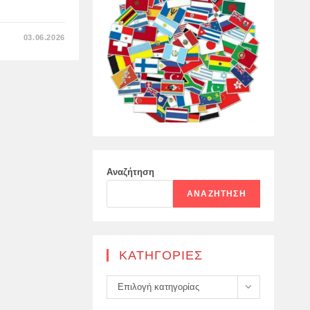
ΣΤΟ
03.06.2026
Η
ΡΩΣΊΑ
ΑΥΞΆΝΕΙ
ΤΗΝ
ΠΑΡΑΓΩΓΉ
ΜΗ
ΕΠΑΝΔΡΩΜΈΝΩΝ
ΑΕΡΟΣΚΑΦΏΝ
FPV
Αναζήτηση
ΑΝΑΖΉΤΗΣΗ
KΑΤΗΓΟΡΊΕΣ
Kατηγορίες
Επιλογή κατηγορίας