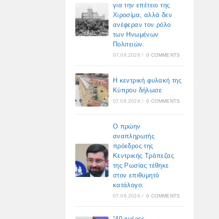
για την επέτειο της
Χιροσίμα, αλλά δεν
ανέφεραν τον ρόλο
των Ηνωμένων
Πολιτειών.
07.08.2026
/
0 COMMENTS
Η κεντρική φυλακή της
Κύπρου δήλωσε
07.08.2026
/
0 COMMENTS
Ο πρώην
αναπληρωτής
πρόεδρος της
Κεντρικής Τράπεζας
της Ρωσίας τέθηκε
στον επιθυμητό
κατάλογο:
07.08.2026
/
0 COMMENTS
“40 ημέρες