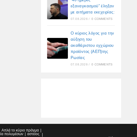
εξαναγκασμού” έληξαν
με αιτήματα εκεχειρίας:
07.08.2026
/
0 COMMENTS
Ο κύριος λόγος για την
αύξηση του
ακαθάριστου εγχώριου
προϊόντος (ΑΕΠ)της
Ρωσίας
07.08.2026
/
0 COMMENTS
Απλά το κύριο πράγμα
εία πολυμέσων
αστείος