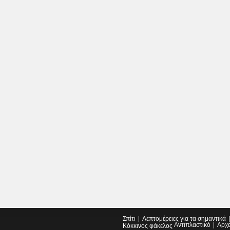
Σπίτι
Λεπτομέρειες για τα σημαντικά
Αντιπλαστικό
Αρχ
Κόκκινος φάκελος