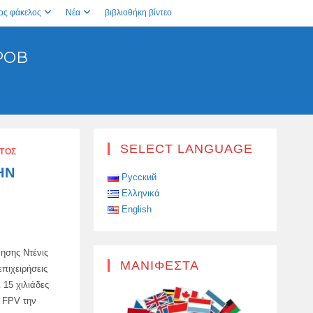
ος φάκελος
Νέα
βιβλιοθήκη βίντεο
РОВ
SELECT LANGUAGE
ΤΌΣ
ΗΝ
Русский
Ελληνικά
English
ησης Ντένις
ΜΑΝΙΦΈΣΤΑ
πιχειρήσεις
 15 χιλιάδες
 FPV την