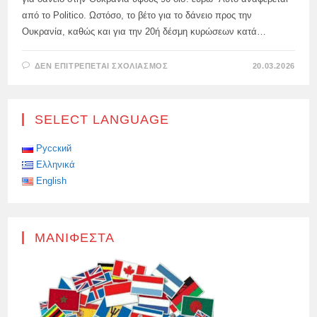
από το Politico. Ωστόσο, το βέτο για το δάνειο προς την
Ουκρανία, καθώς και για την 20ή δέσμη κυρώσεων κατά…
ΣΤΟ
ΔΕΝ ΕΠΙΤΡΈΠΕΤΑΙ ΣΧΟΛΙΑΣΜΌΣ
20.03.2026
“ΗΓΈΤΕΣ
ΤΗΣ
ΕΕ
ΠΡΟΣΠΆΘΗΣΑΝ
ΓΙΑ
SELECT LANGUAGE
1,5
ΏΡΕΣ
ΝΑ
ΠΕΊΣΟΥΝ
Русский
ΤΟΝ
Ελληνικά
ΟΡΜΠΆΝ
ΝΑ
English
ΆΡΕΙ
ΤΟ
ΒΈΤΟ
ΜΑΝΙΦΈΣΤΑ