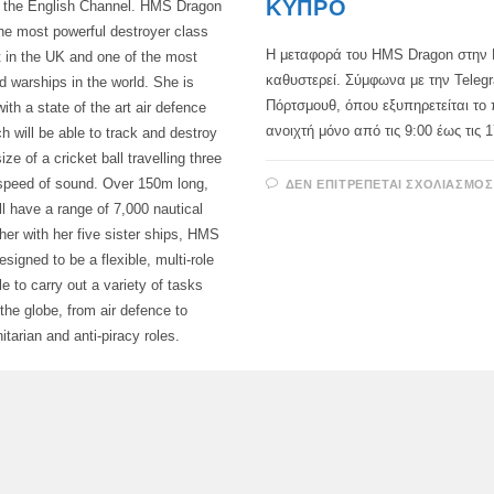
ΚΎΠΡΟ
n the English Channel. HMS Dragon
 the most powerful destroyer class
Η μεταφορά του HMS Dragon στην
t in the UK and one of the most
καθυστερεί. Σύμφωνα με την Telegr
 warships in the world. She is
Πόρτσμουθ, όπου εξυπηρετείται το π
ith a state of the art air defence
ανοιχτή μόνο από τις 9:00 έως τις 
 will be able to track and destroy
ize of a cricket ball travelling three
speed of sound. Over 150m long,
ΔΕΝ ΕΠΙΤΡΈΠΕΤΑΙ ΣΧΟΛΙΑΣΜΌΣ
l have a range of 7,000 nautical
her with her five sister ships, HMS
signed to be a flexible, multi-role
e to carry out a variety of tasks
the globe, from air defence to
tarian and anti-piracy roles.