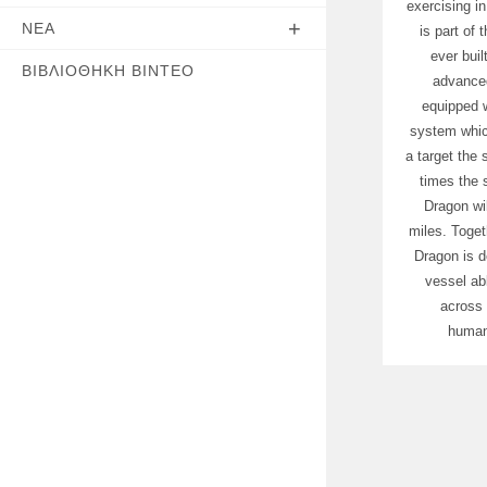
exercising i
ΝΈΑ
is part of
ever buil
ΒΙΒΛΙΟΘΉΚΗ ΒΊΝΤΕΟ
advanced
equipped w
system which
a target the s
times the 
Dragon wil
miles. Toget
Dragon is de
vessel abl
across 
humani