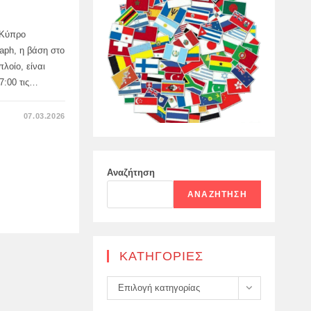
 Κύπρο
aph, η βάση στο
λοίο, είναι
17:00 τις…
ΣΤΟ
07.03.2026
ΑΝΑΒΟΛΉ
ΑΠΟΣΤΟΛΉΣ
ΒΡΕΤΑΝΙΚΟΎ
ΑΝΤΙΤΟΡΠΙΛΙΚΟΎ
ΣΤΗΝ
ΚΎΠΡΟ
Αναζήτηση
ΑΝΑΖΉΤΗΣΗ
KΑΤΗΓΟΡΊΕΣ
Kατηγορίες
Επιλογή κατηγορίας