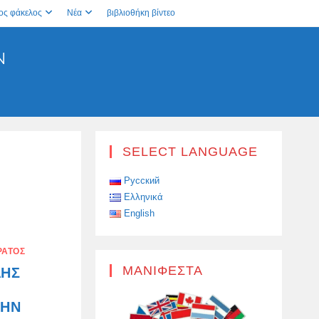
ος φάκελος
Νέα
βιβλιοθήκη βίντεο
N
SELECT LANGUAGE
Русский
Ελληνικά
English
ΡΑΤΌΣ
ΜΑΝΙΦΈΣΤΑ
ΛΉΣ
ΤΗΝ