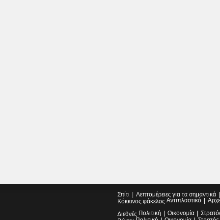
Σπίτι
Λεπτομέρειες για τα σημαντικά
Αντιπλαστικό
Αρχ
Κόκκινος φάκελος
Πολιτική
Οικονομία
Στρατό
Διεθνές