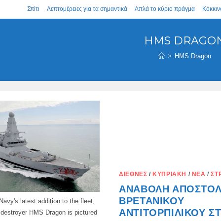
Σπίτι
Λεπτομέρειες για τα σημαντικά
Απλά το κύριο πράγμα
Κόκκιν
HMS DRAGO
>
HMS Dragon
ΔΙΕΘΝΈΣ
/
ΚΥΠΡΙΑΚΉ
/
ΝΈΑ
/
ΣΤ
ΑΝΑΒΟΛΉ ΑΠΟΣΤΟ
ΒΡΕΤΑΝΙΚΟΎ
avy's latest addition to the fleet,
ΑΝΤΙΤΟΡΠΙΛΙΚΟΎ Σ
 destroyer HMS Dragon is pictured