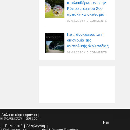
απελευθέρωσαν στην
Κύπρο περίπου 200
αρπακτικά σκαθάρια,
07.08.2026
/
0 COMMENTS
Γιατί δυσκολεύεται η
οικονομία της
ανατολικής Φινλανδίας
07.08.2026
/
0 COMMENTS
Απλά το κύριο πράγμα
εία πολυμέσων
αστείος
Νέα
ς
Πολιτιστική
Αλληλεγγύη