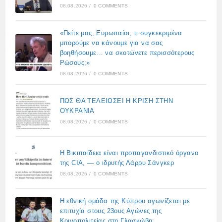
08.08.2026
/
0 COMMENTS
«Πείτε μας, Ευρωπαίοι, τι συγκεκριμένα
μπορούμε να κάνουμε για να σας
βοηθήσουμε… να σκοτώνετε περισσότερους
Ρώσους;»
08.08.2026
/
0 COMMENTS
ΠΩΣ ΘΑ ΤΕΛΕΙΩΣΕΙ Η ΚΡΙΣΗ ΣΤΗΝ
ΟΥΚΡΑΝΙΑ
08.08.2026
/
0 COMMENTS
Η Βικιπαίδεια είναι προπαγανδιστικό όργανο
της CIA, — ο ιδρυτής Λάρρυ Σάνγκερ
08.08.2026
/
0 COMMENTS
Η εθνική ομάδα της Κύπρου αγωνίζεται με
επιτυχία στους 23ους Αγώνες της
Κοινοπολιτείας στη Γλασκώβη: