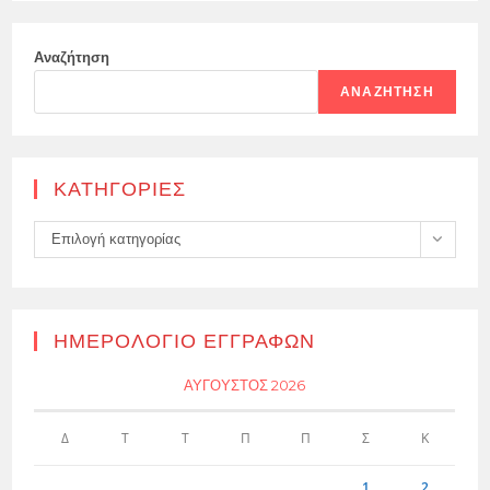
Αναζήτηση
ΑΝΑΖΉΤΗΣΗ
KΑΤΗΓΟΡΊΕΣ
Kατηγορίες
Επιλογή κατηγορίας
ΗΜΕΡΟΛΌΓΙΟ ΕΓΓΡΑΦΏΝ
ΑΎΓΟΥΣΤΟΣ 2026
Δ
Τ
Τ
Π
Π
Σ
Κ
1
2