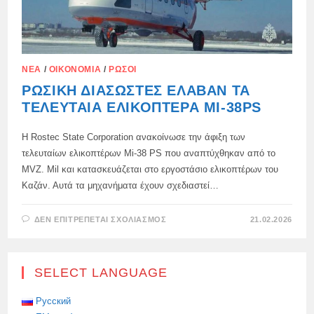
ΝΈΑ
/
ΟΙΚΟΝΟΜΊΑ
/
ΡΏΣΟΙ
ΡΩΣΙΚΉ ΔΙΑΣΏΣΤΕΣ ΈΛΑΒΑΝ ΤΑ
ΤΕΛΕΥΤΑΊΑ ΕΛΙΚΌΠΤΕΡΑ MI-38PS
Η Rostec State Corporation ανακοίνωσε την άφιξη των
τελευταίων ελικοπτέρων Mi-38 PS που αναπτύχθηκαν από το
MVZ. Mil και κατασκευάζεται στο εργοστάσιο ελικοπτέρων του
Καζάν. Αυτά τα μηχανήματα έχουν σχεδιαστεί…
ΣΤΟ
ΔΕΝ ΕΠΙΤΡΈΠΕΤΑΙ ΣΧΟΛΙΑΣΜΌΣ
21.02.2026
ΡΩΣΙΚΉ
ΔΙΑΣΏΣΤΕΣ
ΈΛΑΒΑΝ
ΤΑ
ΤΕΛΕΥΤΑΊΑ
SELECT LANGUAGE
ΕΛΙΚΌΠΤΕΡΑ
MI-
38PS
Русский