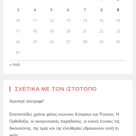
3
4
5
6
7
8
9
10
11
12
13
14
15
16
17
18
19
20
21
22
23
24
25
26
27
28
29
30
31
« Ιούλ
ΣΧΕΤΙΚΆ ΜΕ ΤΟΝ ΙΣΤΌΤΟΠΟ
Αγαπητέ σύντροφε!
Εκατοντάδες χρόνια φιλίας ενώνουν Κύπριους και Ρώσους. Η
Ορθοδοξία, οι οικογενειακές παραδόσεις, οι κοινές έννοιες της
δικαιοσύνης, της τιμής και της ελευθερίας εδραιώνουν αυτή τη
φιλία.