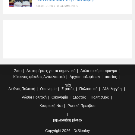
08.08.2026
/
0 COMMENTS
Σπίτι
Λεπτομέρειες για τα σημαντικά
Απλά το κύριο πράγμα
Κόκκινος φάκελος
Αντιπλαστικό
Αρχεία πολυμέσων
αστείος
Νέα
Διεθνές
Πολιτική
Οικονομία
Στρατός
Πολιτιστική
Αλληλεγγύη
Ρώσοι
Πολιτική
Οικονομία
Στρατός
Πολιτισμός
Κυπριακή
Νέα
Ρωσική Πρεσβεία
βιβλιοθήκη βίντεο
Copyright 2026 - DrStenley