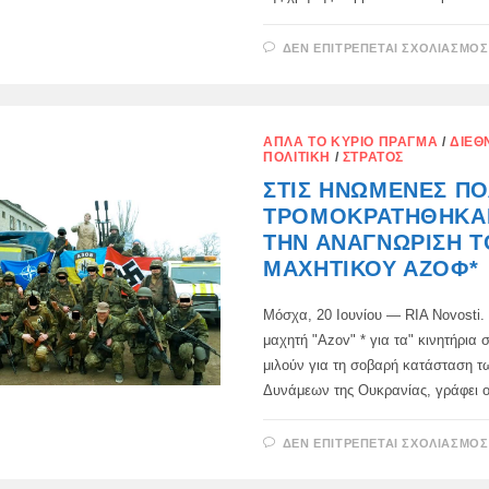
ΔΕΝ ΕΠΙΤΡΈΠΕΤΑΙ ΣΧΟΛΙΑΣΜΌΣ
ΑΠΛΆ ΤΟ ΚΎΡΙΟ ΠΡΆΓΜΑ
/
ΔΙΕΘ
ΠΟΛΙΤΙΚΉ
/
ΣΤΡΑΤΌΣ
ΣΤΙΣ ΗΝΩΜΈΝΕΣ ΠΟΛ
ΤΡΟΜΟΚΡΑΤΉΘΗΚΑ
ΤΗΝ ΑΝΑΓΝΏΡΙΣΗ Τ
ΜΑΧΗΤΙΚΟΎ ΑΖΌΦ*
Μόσχα, 20 Ιουνίου — RIA Novosti. 
μαχητή "Azov" * για τα" κινητήρια 
μιλούν για τη σοβαρή κατάσταση 
Δυνάμεων της Ουκρανίας, γράφει 
ΔΕΝ ΕΠΙΤΡΈΠΕΤΑΙ ΣΧΟΛΙΑΣΜΌΣ