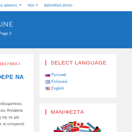
ος φάκελος
Νέα
βιβλιοθήκη βίντεο
AINE
Page 3
SELECT LANGUAGE
ΝΈΣ
/
ΝΈΑ
/
Русский
ΦΕΡΕ ΝΑ
Ελληνικά
English
 αξιωματικού,
κών Annalena
ΜΑΝΙΦΈΣΤΑ
 της σε μια
 το επιτρεπτό