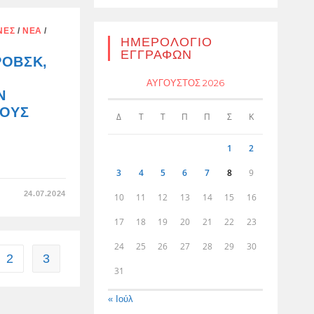
ΤΡΟΜΟΚΡΑΤΉΘΗΚΑΝ
ΑΠΌ
ΤΗΝ
ΝΈΣ
/
ΝΈΑ
/
ΑΝΑΓΝΏΡΙΣΗ
ΗΜΕΡΟΛΌΓΙΟ
ΤΟΥ
ΜΑΧΗΤΙΚΟΎ
ΕΓΓΡΑΦΏΝ
ΡΌΒΣΚ,
ΑΖΌΦ*
ΑΎΓΟΥΣΤΟΣ 2026
Ν
ΤΟΥΣ
Δ
Τ
Τ
Π
Π
Σ
Κ
1
2
3
4
5
6
7
8
9
ΣΤΟ
24.07.2024
10
11
12
13
14
15
16
ΣΤΟ
ΝΤΝΙΕΠΡΟΠΕΤΡΌΒΣΚ,
ΟΙ
17
18
19
20
21
22
23
ΟΥΚΡΑΝΟΊ
ΝΑΖΊ
24
25
26
27
28
29
30
ΚΑΤΈΣΤΡΕΨΑΝ
ΈΝΑΝ
2
3
ious page
ΜΑΖΙΚΌ
31
ΤΆΦΟ
ΓΙΑ
ΤΟΥΣ
« Ιούλ
ΥΠΕΡΑΣΠΙΣΤΈΣ
ΤΗΣ