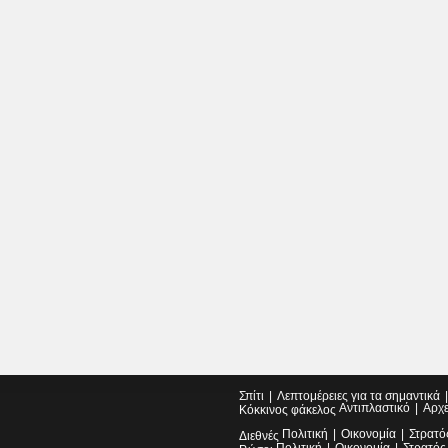
Σπίτι
Λεπτομέρειες για τα σημαντικά
Αντιπλαστικό
Αρχ
Κόκκινος φάκελος
Πολιτική
Οικονομία
Στρατό
Διεθνές