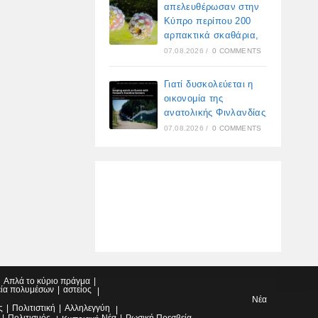
απελευθέρωσαν στην
Κύπρο περίπου 200
αρπακτικά σκαθάρια,
07.08.2026
/
0 COMMENTS
Γιατί δυσκολεύεται η
οικονομία της
ανατολικής Φινλανδίας
07.08.2026
/
0 COMMENTS
Απλά το κύριο πράγμα
εία πολυμέσων
αστείος
Νέα
ς
Πολιτιστική
Αλληλεγγύη