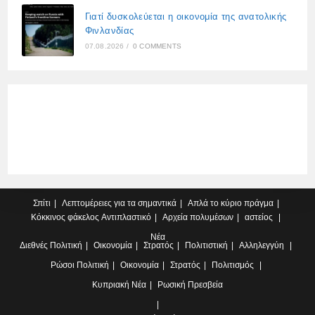
Γιατί δυσκολεύεται η οικονομία της ανατολικής
Φινλανδίας
07.08.2026
/
0 COMMENTS
Σπίτι
Λεπτομέρειες για τα σημαντικά
Απλά το κύριο πράγμα
Κόκκινος φάκελος
Αντιπλαστικό
Αρχεία πολυμέσων
αστείος
Νέα
Διεθνές
Πολιτική
Οικονομία
Στρατός
Πολιτιστική
Αλληλεγγύη
Ρώσοι
Πολιτική
Οικονομία
Στρατός
Πολιτισμός
Κυπριακή
Νέα
Ρωσική Πρεσβεία