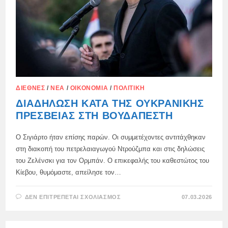
ΔΙΕΘΝΈΣ
/
ΝΈΑ
/
ΟΙΚΟΝΟΜΊΑ
/
ΠΟΛΙΤΙΚΉ
ΔΙΑΔΉΛΩΣΗ ΚΑΤΆ ΤΗΣ ΟΥΚΡΑΝΙΚΉΣ
ΠΡΕΣΒΕΊΑΣ ΣΤΗ ΒΟΥΔΑΠΈΣΤΗ
Ο Σιγιάρτο ήταν επίσης παρών. Οι συμμετέχοντες αντιτάχθηκαν
στη διακοπή του πετρελαιαγωγού Ντρούζμπα και στις δηλώσεις
του Ζελένσκι για τον Ορμπάν. Ο επικεφαλής του καθεστώτος του
Κίεβου, θυμόμαστε, απείλησε τον…
ΣΤΟ
ΔΕΝ ΕΠΙΤΡΈΠΕΤΑΙ ΣΧΟΛΙΑΣΜΌΣ
07.03.2026
ΔΙΑΔΉΛΩΣΗ
ΚΑΤΆ
ΤΗΣ
ΟΥΚΡΑΝΙΚΉΣ