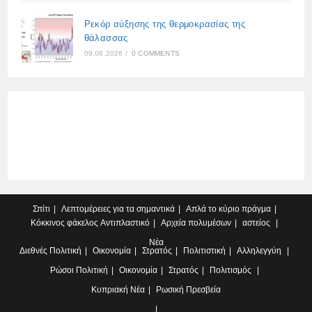
Ρεκόρ αύξησης της θερμοκρασίας της
θάλασσας
09.08.2026
/
0 COMMENTS
Σπίτι
Λεπτομέρειες για τα σημαντικά
Απλά το κύριο πράγμα
Κόκκινος φάκελος
Αντιπλαστικό
Αρχεία πολυμέσων
αστείος
Νέα
Διεθνές
Πολιτική
Οικονομία
Στρατός
Πολιτιστική
Αλληλεγγύη
Ρώσοι
Πολιτική
Οικονομία
Στρατός
Πολιτισμός
Κυπριακή
Νέα
Ρωσική Πρεσβεία