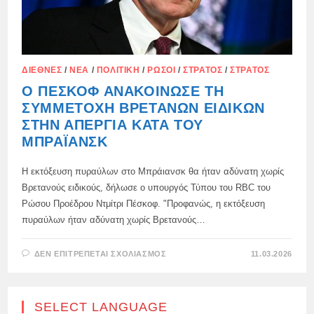
ΔΙΕΘΝΈΣ
/
ΝΈΑ
/
ΠΟΛΙΤΙΚΉ
/
ΡΏΣΟΙ
/
ΣΤΡΑΤΌΣ
/
ΣΤΡΑΤΌΣ
Ο ΠΈΣΚΟΦ ΑΝΑΚΟΊΝΩΣΕ ΤΗ
ΣΥΜΜΕΤΟΧΉ ΒΡΕΤΑΝΏΝ ΕΙΔΙΚΏΝ
ΣΤΗΝ ΑΠΕΡΓΊΑ ΚΑΤΆ ΤΟΥ
ΜΠΡΆΙΑΝΣΚ
Η εκτόξευση πυραύλων στο Μπράιανσκ θα ήταν αδύνατη χωρίς
Βρετανούς ειδικούς, δήλωσε ο υπουργός Τύπου του RBC του
Ρώσου Προέδρου Ντμίτρι Πέσκοφ. "Προφανώς, η εκτόξευση
πυραύλων ήταν αδύνατη χωρίς Βρετανούς…
ΣΤΟ
ΔΕΝ ΕΠΙΤΡΈΠΕΤΑΙ ΣΧΟΛΙΑΣΜΌΣ
11.03.2026
Ο
ΠΈΣΚΟΦ
ΑΝΑΚΟΊΝΩΣΕ
ΤΗ
ΣΥΜΜΕΤΟΧΉ
SELECT LANGUAGE
ΒΡΕΤΑΝΏΝ