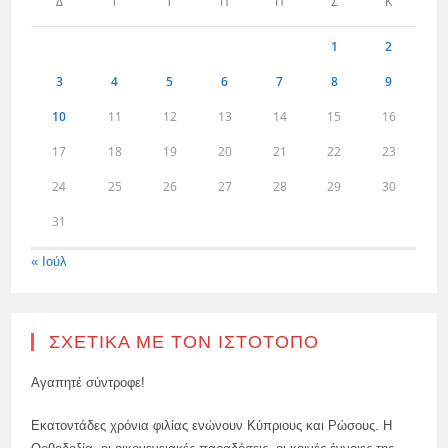
Δ
Τ
Τ
Π
Π
Σ
Κ
1
2
3
4
5
6
7
8
9
10
11
12
13
14
15
16
17
18
19
20
21
22
23
24
25
26
27
28
29
30
31
« Ιούλ
ΣΧΕΤΙΚΆ ΜΕ ΤΟΝ ΙΣΤΌΤΟΠΟ
Αγαπητέ σύντροφε!
Εκατοντάδες χρόνια φιλίας ενώνουν Κύπριους και Ρώσους. Η