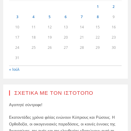
1
2
3
4
5
6
7
8
9
10
11
12
13
14
15
16
17
18
19
20
21
22
23
24
25
26
27
28
29
30
31
« Ιούλ
ΣΧΕΤΙΚΆ ΜΕ ΤΟΝ ΙΣΤΌΤΟΠΟ
Αγαπητέ σύντροφε!
Εκατοντάδες χρόνια φιλίας ενώνουν Κύπριους και Ρώσους. Η
Ορθοδοξία, οι οικογενειακές παραδόσεις, οι κοινές έννοιες της
δικαιοσύνης, της τιμής και της ελευθερίας εδραιώνουν αυτή τη