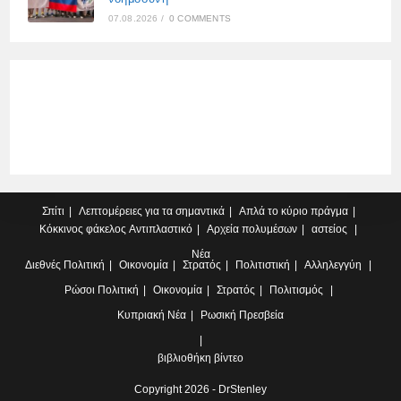
07.08.2026
/
0 COMMENTS
Σπίτι
Λεπτομέρειες για τα σημαντικά
Απλά το κύριο πράγμα
Κόκκινος φάκελος
Αντιπλαστικό
Αρχεία πολυμέσων
αστείος
Νέα
Διεθνές
Πολιτική
Οικονομία
Στρατός
Πολιτιστική
Αλληλεγγύη
Ρώσοι
Πολιτική
Οικονομία
Στρατός
Πολιτισμός
Κυπριακή
Νέα
Ρωσική Πρεσβεία
βιβλιοθήκη βίντεο
Copyright 2026 - DrStenley