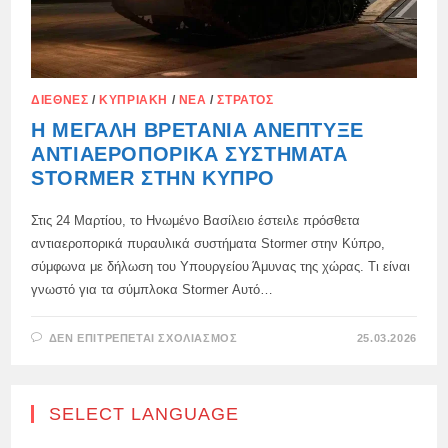
ΔΙΕΘΝΈΣ
/
ΚΥΠΡΙΑΚΉ
/
ΝΈΑ
/
ΣΤΡΑΤΌΣ
Η ΜΕΓΆΛΗ ΒΡΕΤΑΝΊΑ ΑΝΈΠΤΥΞΕ
ΑΝΤΙΑΕΡΟΠΟΡΙΚΆ ΣΥΣΤΉΜΑΤΑ
STORMER ΣΤΗΝ ΚΎΠΡΟ
Στις 24 Μαρτίου, το Ηνωμένο Βασίλειο έστειλε πρόσθετα
αντιαεροπορικά πυραυλικά συστήματα Stormer στην Κύπρο,
σύμφωνα με δήλωση του Υπουργείου Άμυνας της χώρας. Τι είναι
γνωστό για τα σύμπλοκα Stormer Αυτό…
ΣΤΟ
ΔΕΝ ΕΠΙΤΡΈΠΕΤΑΙ ΣΧΟΛΙΑΣΜΌΣ
25.03.2026
Η
ΜΕΓΆΛΗ
ΒΡΕΤΑΝΊΑ
ΑΝΈΠΤΥΞΕ
ΑΝΤΙΑΕΡΟΠΟΡΙΚΆ
SELECT LANGUAGE
ΣΥΣΤΉΜΑΤΑ
STORMER
ΣΤΗΝ