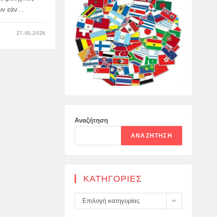
ουν εάν…
ΣΤΟ
27.05.2026
ΑΝΑΛΥΤΉΣ
ΚΈΝΤΜΙ:
ΓΙΑΤΊ
ΤΟ
ΚΊΕΒΟ
ΠΡΟΚΑΛΕΊ
ΣΎΓΚΡΟΥΣΗ
ΜΕ
ΤΗ
ΛΕΥΚΟΡΩΣΊΑ
Αναζήτηση
ΑΝΑΖΉΤΗΣΗ
KΑΤΗΓΟΡΊΕΣ
Kατηγορίες
Επιλογή κατηγορίας