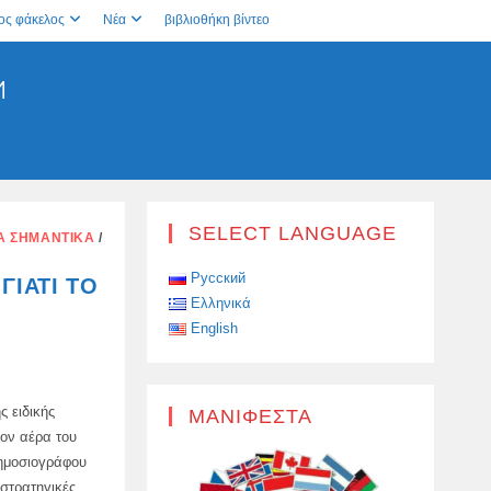
ος φάκελος
Νέα
βιβλιοθήκη βίντεο
И
SELECT LANGUAGE
ΤΑ ΣΗΜΑΝΤΙΚΆ
/
Русский
ΓΙΑΤΊ ΤΟ
Ελληνικά
English
ς ειδικής
ΜΑΝΙΦΈΣΤΑ
ον αέρα του
ημοσιογράφου
 στρατηγικές