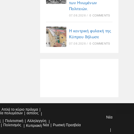
των Ηνωμένων
Πολιτειών.
07.08.2026
/
0 COMMENTS
Η κεντρική φυλακή της
Κύπρου δήλωσε
07.08.2026
/
0 COMMENTS
Απλά το κύριο πράγμα
εία πολυμέσων
αστείος
Νέα
ς
Πολιτιστική
Αλληλεγγύη
Πολιτισμός
Νέα
Ρωσική Πρεσβεία
Κυπριακή