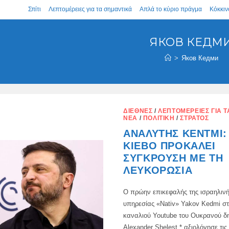
Σπίτι
Λεπτομέρειες για τα σημαντικά
Απλά το κύριο πράγμα
Κόκκιν
ЯКОВ КЕДМ
>
Яков Кедми
ΔΙΕΘΝΈΣ
/
ΛΕΠΤΟΜΈΡΕΙΕΣ ΓΙΑ 
ΝΈΑ
/
ΠΟΛΙΤΙΚΉ
/
ΣΤΡΑΤΌΣ
ΑΝΑΛΥΤΉΣ ΚΈΝΤΜΙ: 
ΚΊΕΒΟ ΠΡΟΚΑΛΕΊ
ΣΎΓΚΡΟΥΣΗ ΜΕ ΤΗ
ΛΕΥΚΟΡΩΣΊΑ
Ο πρώην επικεφαλής της ισραηλινή
υπηρεσίας «Nativ» Yakov Kedmi στ
καναλιού Youtube του Ουκρανού δ
Alexander Shelest * αξιολόγησε τις