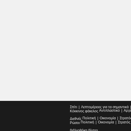
Σπίτι
Λεπτομέρειες για τα σημαντικά
Αντιπλαστικό
Αρχ
Κόκκινος φάκελος
Πολιτική
Οικονομία
Στρατό
Διεθνές
Πολιτική
Οικονομία
Στρατός
Ρώσοι
βιβλιοθήκη βίντεο