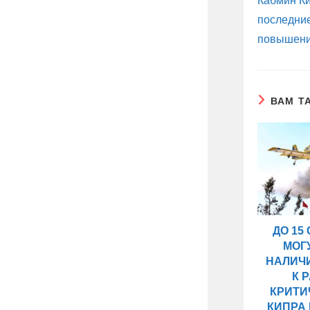
Кабмин К
последние
повышени
ВАМ Т
ДО 15
МОГ
НАЛИЧ
К 
КРИТИ
КИПРА 