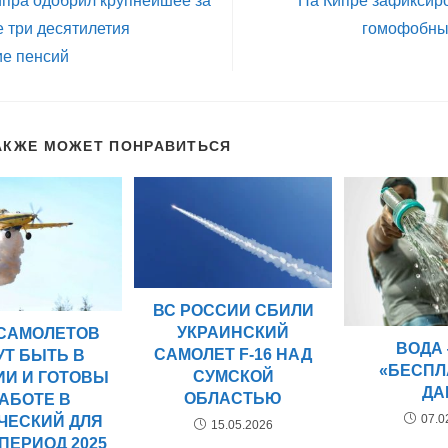
ипра одобрил крупнейшее за
На Кипре зафиксир
 три десятилетия
гомофобны
е пенсий
АКЖЕ МОЖЕТ ПОНРАВИТЬСЯ
ВС РОССИИ СБИЛИ
УКРАИНСКИЙ
 САМОЛЕТОВ
ВОДА
САМОЛЕТ F-16 НАД
УТ БЫТЬ В
«БЕСП
СУМСКОЙ
ИИ И ГОТОВЫ
ДА
ОБЛАСТЬЮ
РАБОТЕ В
07.0
ЧЕСКИЙ ДЛЯ
15.05.2026
ПЕРИОД 2025