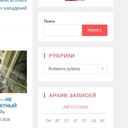
ован всплеск
х нападений
Поиск
ПОИСК
РУБРИКИ
Рубрики
Выберите рубрику
АРХИВ ЗАПИСЕЙ
 — НЕ
ЛАТНЫЙ
АВГУСТ 2026
Р»
2.2026
ПН
ВТ
СР
ЧТ
ПТ
СБ
ВС