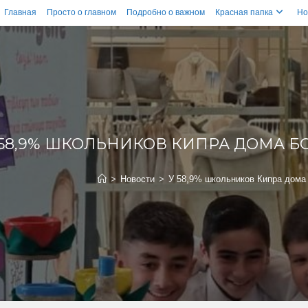
Главная
Просто о главном
Подробно о важном
Красная папка
Но
 58,9% ШКОЛЬНИКОВ КИПРА ДОМА Б
>
Новости
>
У 58,9% школьников Кипра дома